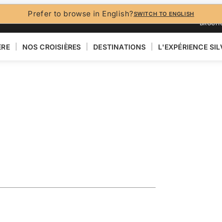
Prefer to browse in English?
SWITCH TO ENGLISH
BROCH
ÈRE
NOS CROISIÈRES
DESTINATIONS
L'EXPÉRIENCE SI
 BRITANNIQUES
 & Denmark
VOIR LA CARTE