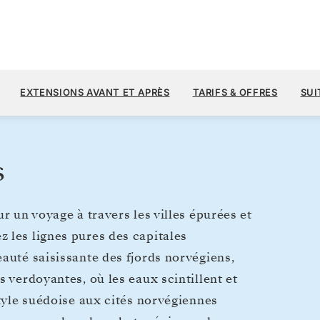
8 
14 000 $US
2
→
14 AOÛT 2027
À PARTIR DE
EXTENSIONS AVANT ET APRÈS
TARIFS & OFFRES
SUI
12 JOURS
PAR VOYAGEUR, AVEC LE TARIF AL
s
r un voyage à travers les villes épurées et
 les lignes pures des capitales
auté saisissante des fjords norvégiens,
s verdoyantes, où les eaux scintillent et
style suédoise aux cités norvégiennes