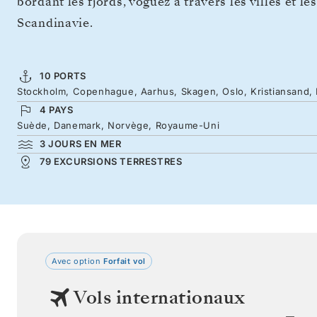
bordant les fjords, voguez à travers les villes et 
Scandinavie.
10 PORTS
Stockholm, Copenhague, Aarhus, Skagen, Oslo, Kristiansand,
4 PAYS
Suède, Danemark, Norvège, Royaume-Uni
3 JOURS EN MER
79 EXCURSIONS TERRESTRES
Avec option
Forfait vol
Vols internationaux