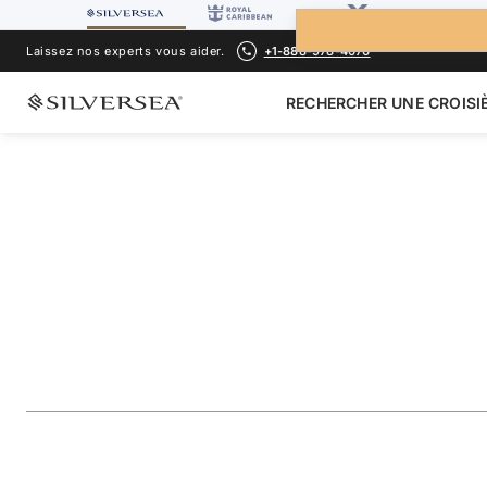
Laissez nos experts vous aider.
+1-888-978-4070
RECHERCHER UNE CROISI
RETOUR À TOUTES LES
CROISIÈRES EUROPE DU NORD & ÎLES
Norwegian Fjords
Featuring Oslo
Voyage
#
SL270802012
AJOUTER AUX FAVORIS
PARTAGER
TÉLÉCHARGER