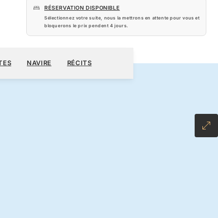
RÉSERVATION DISPONIBLE
Sélectionnez votre suite, nous la mettrons en attente pour vous et
bloquerons le prix pendent
4 jours
.
400 $US
RÉSERVER CROISIÈRE
DEMANDEZ UN DEVIS
TES
NAVIRE
RÉCITS
L-INCLUSIVE