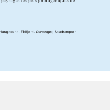
les paysages les plus photogéniques de
 Haugesund, Eidfjord, Stavanger, Southampton