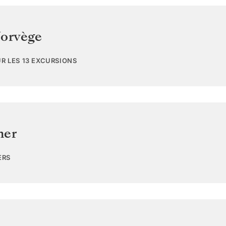
orvège
UR LES 13 EXCURSIONS
mer
ERS