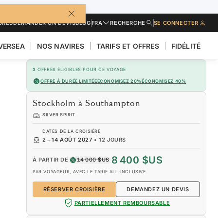
URES
DEMANDER UN DEVIS
BLOG
FRA
RECHERCHE
SE CONNECTER
LVERSEA
NOS NAVIRES
TARIFS ET OFFRES
FIDÉLITÉ
3
OFFRES ÉLIGIBLES POUR CE VOYAGE
OFFRE À DURÉE LIMITÉE
ÉCONOMISEZ 20%
ÉCONOMISEZ 40%
Stockholm à Southampton
SILVER SPIRIT
DATES DE LA CROISIÈRE
2
→
14 AOÛT 2027
•
12 JOURS
8 400 $US
À PARTIR DE
14 000 $US
PAR VOYAGEUR, AVEC LE TARIF ALL-INCLUSIVE
RÉSERVER CROISIÈRE
DEMANDEZ UN DEVIS
PARTIELLEMENT REMBOURSABLE