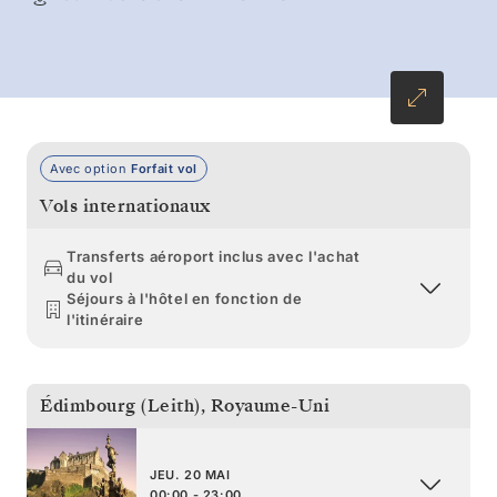
classés à l’UNESCO de Saint-Kilda et les îles
historiques des Hébrides, en direction de
Belfast et de Dublin.
Avec option
Forfait vol
Vols internationaux
Transferts aéroport inclus avec l'achat
du vol
Séjours à l'hôtel en fonction de
l'itinéraire
Édimbourg (Leith)
,
Royaume-Uni
JEU. 20 MAI
00:00 - 23:00