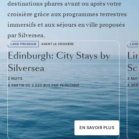
destinations phares avant ou après votre
croisière grâce aux programmes terrestres
immersifs et aux séjours en ville proposés
par Silversea.
LAND PROGRAM
AVANT LA CROISIÈRE
LAND
Edinburgh: City Stays by
Li
Silversea
Sc
2 NUITS
3 NUI
À PARTIR DE
2 320 $US
PAR PERSONNE
À PAR
EN SAVOIR PLUS