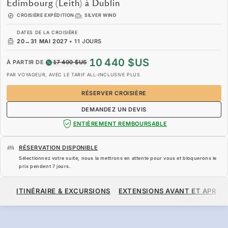
Édimbourg (Leith) à Dublin
CROISIÈRE EXPÉDITION
SILVER WIND
DATES DE LA CROISIÈRE
20
→
31 MAI 2027
•
11 JOURS
10 440 $US
À PARTIR DE
17 400 $US
PAR VOYAGEUR, AVEC LE TARIF ALL-INCLUSIVE PLUS
RÉSERVER CROISIÈRE
DEMANDEZ UN DEVIS
ENTIÈREMENT REMBOURSABLE
RÉSERVATION DISPONIBLE
Sélectionnez votre suite, nous la mettrons en attente pour vous et bloquerons le
prix pendent
7 jours
.
10 440 $US
17 400 $US
À PARTIR DE
ITINÉRAIRE & EXCURSIONS
EXTENSIONS AVANT ET APRÈS
PAR VOYAGEUR, AVEC LE TARIF ALL-INCLUSIVE PLUS
RÉSERVER CROISIÈRE
DEMANDEZ UN DEVIS