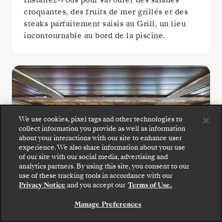
croquantes, des fruits de mer grillés et des
steaks parfaitement saisis au Grill, un lieu
incontournable au bord de la piscine.
We use cookies, pixel tags and other technologies to
collect information you provide as well as information
about your interactions with our site to enhance user
experience. We also share information about your use
of our site with our social media, advertising and
Montez à bord : choisissez votre suite et consultez
analytics partners. By using this site, you consent to our
les tarifs et les prestations incluses avant de
use of these tracking tools in accordance with our
confirmer votre voyage avec Silversea en toute
Privacy Notice
and you accept our
Terms of Use.
sécurité.
Manage Preferences
RÉSERVEZ VOTRE SUITE
La Terrazza