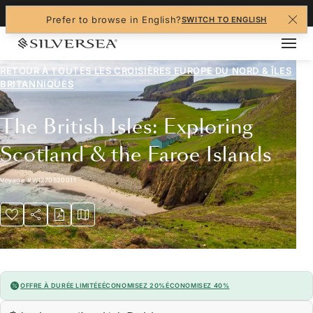
+1-888-978-4070
Prefer to browse in English?
SWITCH TO ENGLISH
RETOUR À TOUTES LES
CROISIÈRES EUROPE DU NORD & ÎLES
BRITANNIQUES
The British Isles: Exploring
Scotland & the Faroe Islands
Voyage
#
WI270520011
OFFRE À DURÉE LIMITÉE
ÉCONOMISEZ 20%
ÉCONOMISEZ 40%