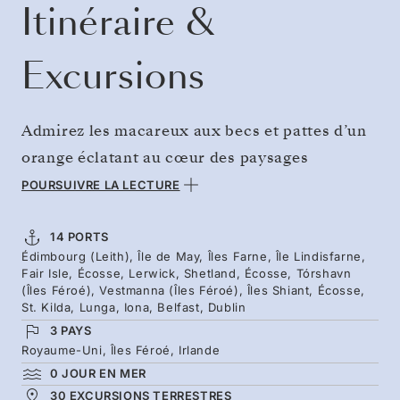
Itinéraire &
Excursions
Admirez les macareux aux becs et pattes d’un
orange éclatant au cœur des paysages
insulaires spectaculaires du Nord. Peu après le
POURSUIVRE LA LECTURE
départ, découvrez des îles riches en oiseaux
marins et des chaussées de marée. Poursuivez
14 PORTS
Édimbourg (Leith), Île de May, Îles Farne, Île Lindisfarne,
vers le nord jusqu’aux colonies de macareux
Fair Isle, Écosse, Lerwick, Shetland, Écosse, Tórshavn
des îles Shiant et de Lunga, aux falaises des
(Îles Féroé), Vestmanna (Îles Féroé), Îles Shiant, Écosse,
St. Kilda, Lunga, Iona, Belfast, Dublin
Shetland et aux îles Féroé, où l’héritage
3 PAYS
nordique se mêle à des falaises maritimes
Royaume-Uni, Îles Féroé, Irlande
d’une envergure impressionnante. Retournez
0 JOUR EN MER
30 EXCURSIONS TERRESTRES
vers le sud à travers les paysages doublement