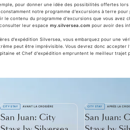
xemple, pour donner une idée des possibilités offertes lors
 constamment notre programme d’excursions à terre pour
ir le contenu du programme d’excursions que vous avez ch
 consulter leur espace
my.silversea.com
pour avoir des in
ières d’expédition Silversea, vous embarquez pour une vér
trême peut être imprévisible. Vous devrez donc accepter l’i
pitaine et Chef d’expédition empruntent le meilleur trajet 
CITY STAY
AVANT LA CROISIÈRE
CITY STAY
APRÈS LA CROI
San Juan: City
San Juan: C
Stays by Silversea
Stays by Si