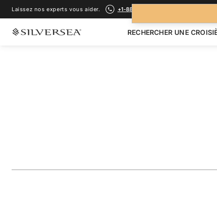
Laissez nos experts vous aider.
+1-888-978-4070
RECHERCHER UNE CROISI
RETOUR À TOUTES LES
CROISIÈRES CARAÏBES & AMÉRIQUE 
Southern Caribbea
Montserrat & Can
Voyage
#
SS261220007
AJOUTER AUX FAVORIS
PARTAGER
TÉLÉCHARGER