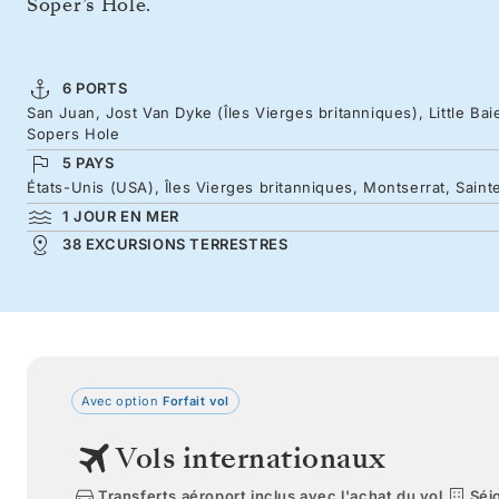
Soper’s Hole.
6 PORTS
San Juan, Jost Van Dyke (Îles Vierges britanniques), Little Ba
Sopers Hole
5 PAYS
États-Unis (USA), Îles Vierges britanniques, Montserrat, Sain
1 JOUR EN MER
38 EXCURSIONS TERRESTRES
Avec option
Forfait vol
Vols internationaux
Transferts aéroport inclus avec l'achat du vol
Séjo