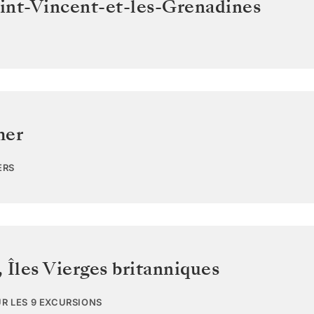
int-Vincent-et-les-Grenadines
mer
ERS
,
Îles Vierges britanniques
UR LES 9 EXCURSIONS