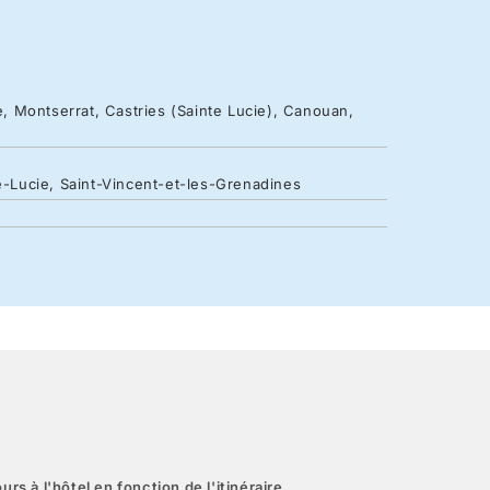
ie, Montserrat, Castries (Sainte Lucie), Canouan,
te-Lucie, Saint-Vincent-et-les-Grenadines
urs à l'hôtel en fonction de l'itinéraire