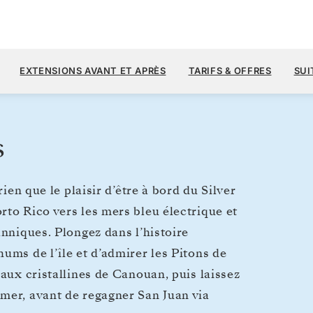
4 
6 700 $US
20
→
27 DÉC. 2026
À PARTIR DE
EXTENSIONS AVANT ET APRÈS
TARIFS & OFFRES
SUI
7 JOURS
PAR VOYAGEUR, AVEC LE TARIF A
s
rien que le plaisir d’être à bord du Silver
rto Rico vers les mers bleu électrique et
anniques. Plongez dans l’histoire
ums de l’île et d’admirer les Pitons de
eaux cristallines de Canouan, puis laissez
mer, avant de regagner San Juan via