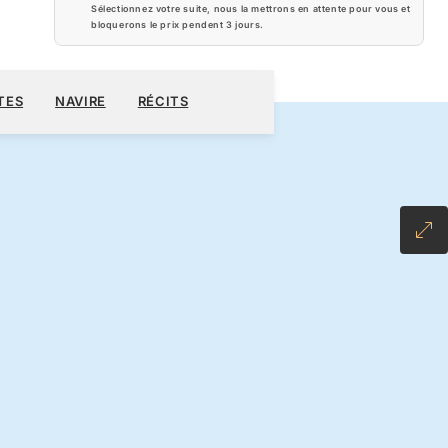
Sélectionnez votre suite, nous la mettrons en attente pour vous et
bloquerons le prix pendent
3 jours
.
690 $US
RÉSERVER CROISIÈRE
DEMANDEZ UN DEVIS
TES
NAVIRE
RÉCITS
LL-INCLUSIVE