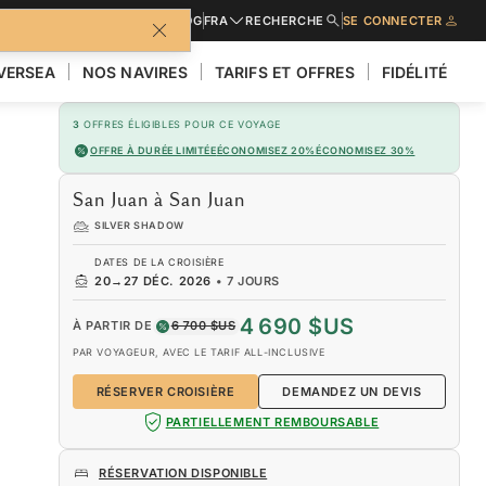
URES
DEMANDER UN DEVIS
BLOG
FRA
RECHERCHE
SE CONNECTER
LVERSEA
NOS NAVIRES
TARIFS ET OFFRES
FIDÉLITÉ
3
OFFRES ÉLIGIBLES POUR CE VOYAGE
OFFRE À DURÉE LIMITÉE
ÉCONOMISEZ 20%
ÉCONOMISEZ 30%
San Juan à San Juan
SILVER SHADOW
DATES DE LA CROISIÈRE
20
→
27 DÉC. 2026
•
7 JOURS
4 690 $US
À PARTIR DE
6 700 $US
PAR VOYAGEUR, AVEC LE TARIF ALL-INCLUSIVE
RÉSERVER CROISIÈRE
DEMANDEZ UN DEVIS
PARTIELLEMENT REMBOURSABLE
RÉSERVATION DISPONIBLE