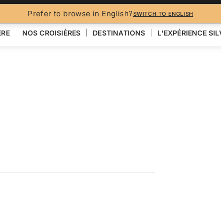
BROCH
Prefer to browse in English?
SWITCH TO ENGLISH
ÈRE
NOS CROISIÈRES
DESTINATIONS
L'EXPÉRIENCE SI
CENTRALE
n Featuring
ouan
VOIR LA CARTE