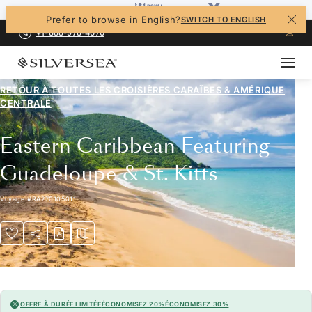
Prefer to browse in English?
SWITCH TO ENGLISH
+1-888-978-4070
RETOUR À TOUTES LES
CROISIÈRES CARAÏBES & AMÉRIQUE
CENTRALE
Eastern Caribbean Featuring
Guadeloupe & St. Kitts
Voyage
#
RA270105011
OFFRE À DURÉE LIMITÉE
ÉCONOMISEZ 20%
ÉCONOMISEZ 30%