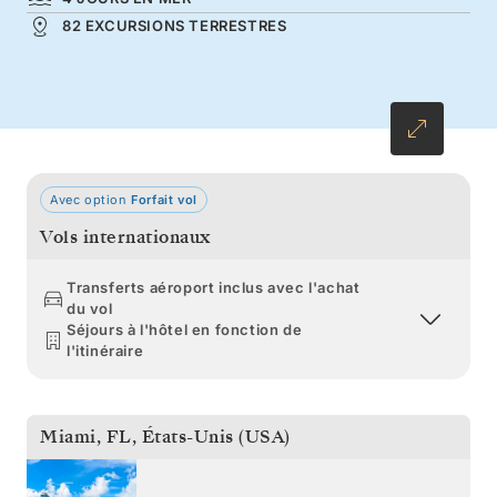
82 EXCURSIONS TERRESTRES
se termine au milieu des voiliers des îles
Vierges britanniques.
Avec option
Forfait vol
Vols internationaux
Transferts aéroport inclus avec l'achat
du vol
Séjours à l'hôtel en fonction de
l'itinéraire
Miami, FL
,
États-Unis (USA)