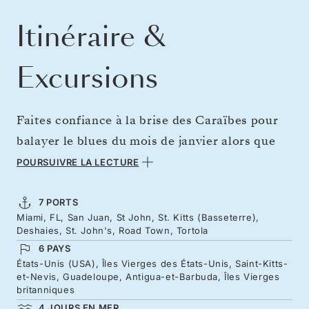
Itinéraire &
Excursions
Faites confiance à la brise des Caraïbes pour
balayer le blues du mois de janvier alors que
défilent sous vos yeux certaines des plus belles
POURSUIVRE LA LECTURE
îles de la planète. Cette boucle au départ de
Miami vous emmène vers les parcs nationaux
7 PORTS
Miami, FL, San Juan, St John, St. Kitts (Basseterre),
luxuriants et les plages de sable étincelantes
Deshaies, St. John's, Road Town, Tortola
de Saint-Jean, dans les îles Vierges des États-
6 PAYS
Unis. Lézardez sur les rivages dorés de Saint-
États-Unis (USA), Îles Vierges des États-Unis, Saint-Kitts-
et-Nevis, Guadeloupe, Antigua-et-Barbuda, Îles Vierges
Christophe et explorez les paysages
britanniques
verdoyants de la Guadeloupe. Votre aventure
4 JOURS EN MER