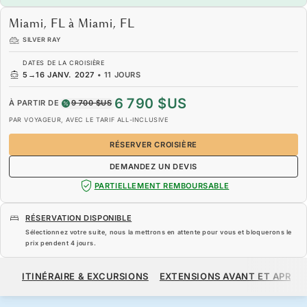
Miami, FL à Miami, FL
SILVER RAY
DATES DE LA CROISIÈRE
5
→
16 JANV. 2027
•
11 JOURS
6 790 $US
À PARTIR DE
9 700 $US
PAR VOYAGEUR, AVEC LE TARIF ALL-INCLUSIVE
RÉSERVER CROISIÈRE
DEMANDEZ UN DEVIS
PARTIELLEMENT REMBOURSABLE
RÉSERVATION DISPONIBLE
Sélectionnez votre suite, nous la mettrons en attente pour vous et bloquerons le
prix pendent
4 jours
.
6 790 $US
9 700 $US
À PARTIR DE
ITINÉRAIRE & EXCURSIONS
EXTENSIONS AVANT ET APRÈS
PAR VOYAGEUR, AVEC LE TARIF ALL-INCLUSIVE
RÉSERVER CROISIÈRE
DEMANDEZ UN DEVIS