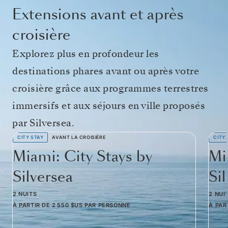
Extensions avant et après
croisière
Explorez plus en profondeur les
destinations phares avant ou après votre
croisière grâce aux programmes terrestres
immersifs et aux séjours en ville proposés
par Silversea.
CITY STAY
AVANT LA CROISIÈRE
CITY
Miami: City Stays by
Mi
Silversea
Si
2 NUITS
2 NUI
À PARTIR DE
2 550 $US
PAR PERSONNE
À PAR