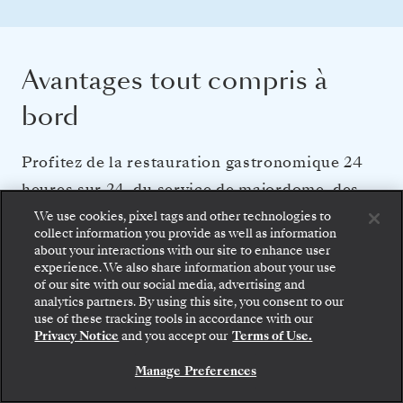
Avantages tout compris à
bord
Profitez de la restauration gastronomique 24
heures sur 24, du service de majordome, des
divertissements primés et des boissons
We use cookies, pixel tags and other technologies to
collect information you provide as well as information
premium qui font la réputation de Silversea.
about your interactions with our site to enhance user
experience. We also share information about your use
of our site with our social media, advertising and
analytics partners. By using this site, you consent to our
PERSONNEL ET SERVICES
use of these tracking tools in accordance with our
Privacy Notice
and you accept our
Terms of Use.
Service de majordome dans chaque suite
Pratiquement un membre d'équipage par passager
Manage Preferences
Service de restauration 24 heures sur 24
Navette gratuite vers le centre-ville lorsque la