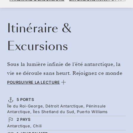
PAR VOYAGEUR, AVEC LE TARIF ALL-INCLUSIVE PLUS
RÉSERVER CROISIÈRE
DEMANDEZ UN DEVIS
Itinéraire &
Excursions
Sous la lumière infinie de l’été antarctique, la
vie se déroule sans heurt. Rejoignez ce monde
isolé sans attendre, en prenant un vol direct
POURSUIVRE LA LECTURE
pour l’île du Roi-George. Le soleil de minuit
dévoile des spectacles saisissants, des
5 PORTS
Île du Roi-George, Détroit Antarctique, Péninsule
poussins de manchots appelant sur le rivage
Antarctique, Îles Shetland du Sud, Puerto Williams
aux sommets lointains couverts de neige. Nos
2 PAYS
guides vous font découvrir une faune et des
Antarctique, Chili