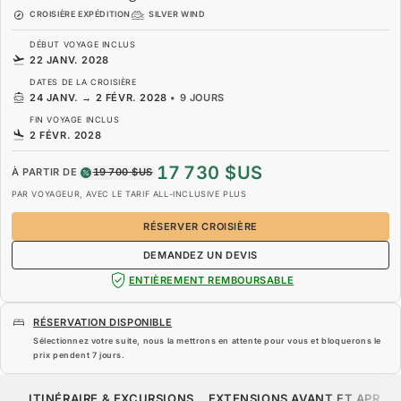
CROISIÈRE EXPÉDITION
SILVER WIND
DÉBUT VOYAGE INCLUS
22 JANV. 2028
DATES DE LA CROISIÈRE
24 JANV.
→
2 FÉVR. 2028
•
9 JOURS
FIN VOYAGE INCLUS
2 FÉVR. 2028
17 730 $US
À PARTIR DE
19 700 $US
PAR VOYAGEUR, AVEC LE TARIF ALL-INCLUSIVE PLUS
RÉSERVER CROISIÈRE
DEMANDEZ UN DEVIS
ENTIÈREMENT REMBOURSABLE
RÉSERVATION DISPONIBLE
Sélectionnez votre suite, nous la mettrons en attente pour vous et bloquerons le
prix pendent
7 jours
.
17 730 $US
19 700 $US
À PARTIR DE
ITINÉRAIRE & EXCURSIONS
EXTENSIONS AVANT ET APRÈS