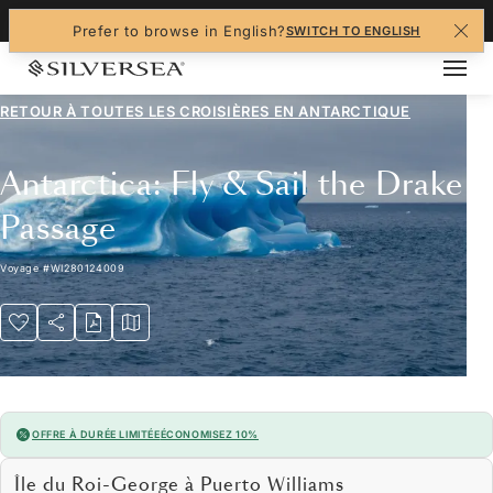
+1-888-978-4070
Prefer to browse in English?
SWITCH TO ENGLISH
RETOUR À TOUTES LES
CROISIÈRES EN ANTARCTIQUE
Antarctica: Fly & Sail the Drake
Passage
Voyage
#
WI280124009
OFFRE À DURÉE LIMITÉE
ÉCONOMISEZ 10%
Île du Roi-George à Puerto Williams