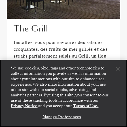
The Grill
Installez-vous pour savourer des salades
croquantes, des fruits de mer grillés et des
steaks parfaitement saisis au Grill, un lieu
incontournable au bord de la piscine.
We use cookies, pixel tags and other technologies to
collect information you provide as well as information
about your interactions with our site to enhance user
experience. We also share information about your use
of our site with our social media, advertising and
Montez à bord : choisissez votre suite et consultez
analytics partners. By using this site, you consent to our
les tarifs et les prestations incluses avant de
use of these tracking tools in accordance with our
confirmer votre voyage avec Silversea en toute
Privacy Notice
and you accept our
Terms of Use.
sécurité.
Manage Preferences
RÉSERVEZ VOTRE SUITE