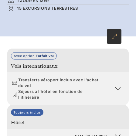
1 JOUR EN MER
paysages remarquables, forts de dizaines
15 EXCURSIONS TERRESTRES
d’années d’expérience sur place. Imprégnez-
vous du silence et de l’adrénaline de
l’expédition avant de traverser à nouveau le
légendaire passage de Drake.
Avec option
Forfait vol
Vols internationaux
Transferts aéroport inclus avec l'achat
du vol
Séjours à l'hôtel en fonction de
l'itinéraire
Toujours inclus
Hôtel
SAM. 22 JANVIER