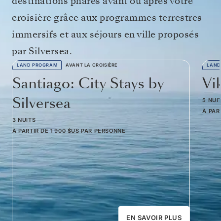
destinations phares avant ou après votre
croisière grâce aux programmes terrestres
immersifs et aux séjours en ville proposés
par Silversea.
LAND PROGRAM
AVANT LA CROISIÈRE
LAND
Santiago: City Stays by
Vi
Silversea
5 NUI
À PAR
3 NUITS
À PARTIR DE
1 900 $US
PAR PERSONNE
EN SAVOIR PLUS