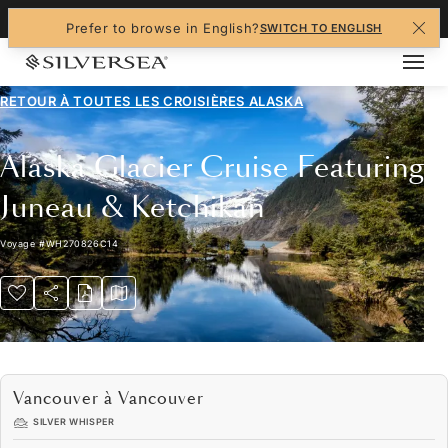
+1-888-978-4070
Prefer to browse in English?
SWITCH TO ENGLISH
RETOUR À TOUTES LES
CROISIÈRES ALASKA
Alaska Glacier Cruise Featuring
Juneau & Ketchikan
Voyage
#
WH270826C14
Vancouver à Vancouver
SILVER WHISPER