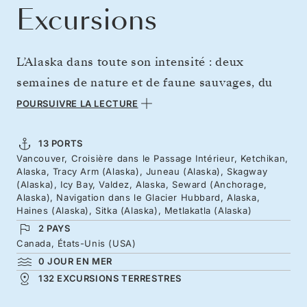
Excursions
L’Alaska dans toute son intensité : deux
semaines de nature et de faune sauvages, du
Passage Intérieur au nord jusqu’au spectacle
POURSUIVRE LA LECTURE
des glaciers ancestraux de l’Alaska. Isolée et
rarement visitée, Icy Bay abrite d’immenses
13 PORTS
Vancouver, Croisière dans le Passage Intérieur, Ketchikan,
glaciers de marée, dont Guyot, Yahtse et
Alaska, Tracy Arm (Alaska), Juneau (Alaska), Skagway
Tyndall. Regagnez votre point de départ à
(Alaska), Icy Bay, Valdez, Alaska, Seward (Anchorage,
Alaska), Navigation dans le Glacier Hubbard, Alaska,
travers des communautés autochtones et
Haines (Alaska), Sitka (Alaska), Metlakatla (Alaska)
partez à la rencontre des habitants de ces
2 PAYS
Canada, États-Unis (USA)
terres sauvages. Sous la longue lumière du
0 JOUR EN MER
jour, ruisseaux et rivières se remplissent de
132 EXCURSIONS TERRESTRES
saumons, attirant les ours au bord de l’eau,