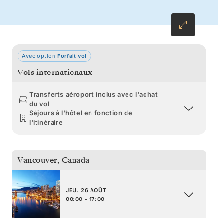
tandis que les baleines à bosse se nourrissent
avant leur migration vers le sud.
Avec option
Forfait vol
Vols internationaux
Transferts aéroport inclus avec l'achat
du vol
Séjours à l'hôtel en fonction de
l'itinéraire
Vancouver
,
Canada
JEU. 26 AOÛT
00:00 - 17:00