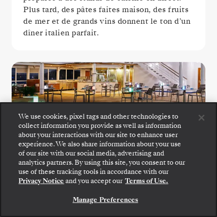
Plus tard, des pâtes faites maison, des fruits
de mer et de grands vins donnent le ton d’un
dîner italien parfait.
We use cookies, pixel tags and other technologies to
collect information you provide as well as information
about your interactions with our site to enhance user
experience. We also share information about your use
The Grill
of our site with our social media, advertising and
analytics partners. By using this site, you consent to our
use of these tracking tools in accordance with our
Installez-vous pour savourer des salades
Privacy Notice
and you accept our
Terms of Use.
croquantes, des fruits de mer grillés et des
Manage Preferences
steaks parfaitement saisis au Grill, un lieu
incontournable au bord de la piscine.