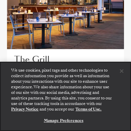
The Grill
We use cookies, pixel tags and other technologies to
Installez-vous pour savourer des salades
collect information you provide as well as information
croquantes, des fruits de mer grillés et des
about your interactions with our site to enhance user
experience. We also share information about your use
steaks parfaitement saisis au Grill, un lieu
of our site with our social media, advertising and
incontournable au bord de la piscine.
analytics partners. By using this site, you consent to our
use of these tracking tools in accordance with our
Privacy Notice
and you accept our
Terms of Use.
VOIR TOUTES LES OPTIONS DE RESTAURATION
Manage Preferences