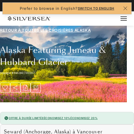
+1-888-978-4070
Prefer to browse in English?
SWITCH TO ENGLISH
RETOUR À TOUTES LES
CROISIÈRES ALASKA
Alaska Featuring Juneau &
Hubbard Glacier
Voyage
#
SM280720007
OFFRE À DURÉE LIMITÉE
ÉCONOMISEZ 10%
ÉCONOMISEZ 20%
Seward (Anchorage, Alaska) à Vancouver