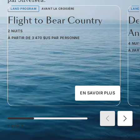
LAND PROGRAM
AVANT LA CROISIÈRE
LAND
Flight to Bear Country
De
Am
2 NUITS
À PARTIR DE
3 470 $US
PAR PERSONNE
4 NUI
À PAR
EN SAVOIR PLUS
1
SUR
3