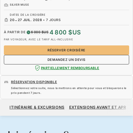
SILVER MUSE
DATES DE LA CROISIÈRE
20
→
27 JUIL. 2028
•
7 JOURS
4 800 $US
À PARTIR DE
6 000 $US
PAR VOYAGEUR, AVEC LE TARIF ALL-INCLUSIVE
RÉSERVER CROISIÈRE
DEMANDEZ UN DEVIS
PARTIELLEMENT REMBOURSABLE
RÉSERVATION DISPONIBLE
Sélectionnez votre suite, nous la mettrons en attente pour vous et bloquerons le
prix pendent
7 jours
.
4 800 $US
6 000 $US
À PARTIR DE
ITINÉRAIRE & EXCURSIONS
EXTENSIONS AVANT ET APRÈS
PAR VOYAGEUR, AVEC LE TARIF ALL-INCLUSIVE
RÉSERVER CROISIÈRE
DEMANDEZ UN DEVIS