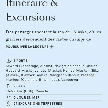
Itinéraire &
Excursions
Des paysages spectaculaires de l’Alaska, où les
glaciers descendent des vastes champs de
glace, à la Colombie-Britannique luxuriante
POURSUIVRE LA LECTURE
éclairée par les longues journées d’été,
embarquez pour une semaine à bord du Silver
8 PORTS
Seward (Anchorage, Alaska), Navigation dans le Glacier
Muse à la découverte de la faune sauvage, de
Hubbard, Alaska, Juneau (Alaska), Haines (Alaska), Sitka
fjords majestueux et de communautés
(Alaska), Klawock, Alaska, Navigation dans le Passage
Intérieur (Colombie-Britannique), Vancouver
reculées. Découvrez le Grand Nord dans un
2 PAYS
confort absolu en naviguant depuis Seward au
États-Unis (USA), Canada
nord, pour traverser le Passage Intérieur de la
0 JOUR EN MER
57 EXCURSIONS TERRESTRES
Colombie-Britannique, et rejoindre Vancouver.