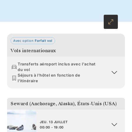
courants du Seymour Narrows offrent un
spectacle saisissant avant votre arrivée à
Vancouver.
Avec option
Forfait vol
Vols internationaux
Transferts aéroport inclus avec l'achat
du vol
Séjours à l'hôtel en fonction de
l'itinéraire
Seward (Anchorage, Alaska)
,
États-Unis (USA)
JEU. 13 JUILLET
00:00 - 19:00