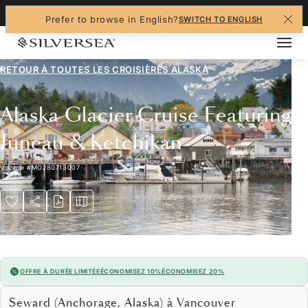
+1-888-978-4070
Prefer to browse in English?
SWITCH TO ENGLISH
RETOUR À TOUTES LES
CROISIÈRES ALASKA
Alaska Glacier Cruise Featuring
Juneau & Ketchikan
Voyage
#
MO280713007
OFFRE À DURÉE LIMITÉE
ÉCONOMISEZ 10%
ÉCONOMISEZ 20%
Seward (Anchorage, Alaska) à Vancouver