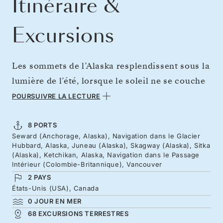
Itinéraire &
Excursions
Les sommets de l’Alaska resplendissent sous la
lumière de l’été, lorsque le soleil ne se couche
presque jamais. En cette saison d’abondance,
POURSUIVRE LA LECTURE
partez à la découverte d’une faune en pleine
effervescence, des ours que l’on peut
8 PORTS
Seward (Anchorage, Alaska), Navigation dans le Glacier
apercevoir le long des rivages aux baleines
Hubbard, Alaska, Juneau (Alaska), Skagway (Alaska), Sitka
surgissant des chenaux du Passage intérieur. À
(Alaska), Ketchikan, Alaska, Navigation dans le Passage
Intérieur (Colombie-Britannique), Vancouver
Ketchikan, les totems tlingits et haïdas
2 PAYS
racontent des récits ancestraux, tandis qu’à
États-Unis (USA), Canada
Sitka, les coupoles en bulbe rappellent
0 JOUR EN MER
68 EXCURSIONS TERRESTRES
l’époque de l’Alaska russe. Les puissants