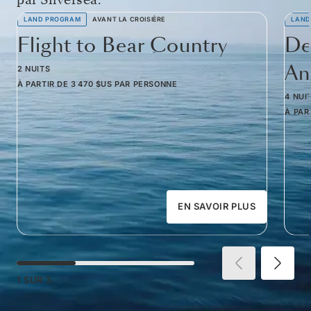
LAND PROGRAM
AVANT LA CROISIÈRE
LAND
Flight to Bear Country
De
Am
2 NUITS
À PARTIR DE
3 470 $US
PAR PERSONNE
4 NUI
À PAR
EN SAVOIR PLUS
1
SUR
3