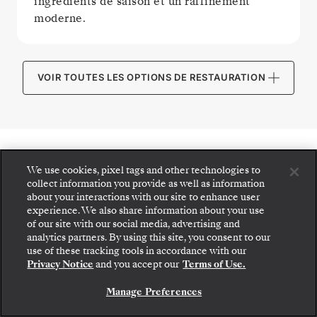
ingrédients de saison et un raffinement
moderne.
VOIR TOUTES LES OPTIONS DE RESTAURATION
ESPACES PUBLICS
We use cookies, pixel tags and other technologies to
collect information you provide as well as information
about your interactions with our site to enhance user
experience. We also share information about your use
of our site with our social media, advertising and
analytics partners. By using this site, you consent to our
use of these tracking tools in accordance with our
Privacy Notice
and you accept our
Terms of Use.
Manage Preferences