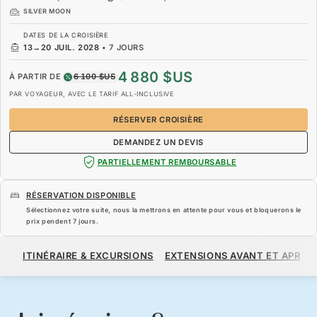
SILVER MOON
DATES DE LA CROISIÈRE
13
→
20 JUIL. 2028
•
7 JOURS
4 880 $US
À PARTIR DE
6 100 $US
PAR VOYAGEUR, AVEC LE TARIF ALL-INCLUSIVE
RÉSERVER CROISIÈRE
DEMANDEZ UN DEVIS
PARTIELLEMENT REMBOURSABLE
RÉSERVATION DISPONIBLE
Sélectionnez votre suite, nous la mettrons en attente pour vous et bloquerons le
prix pendent
7 jours
.
4 880 $US
6 100 $US
À PARTIR DE
ITINÉRAIRE & EXCURSIONS
EXTENSIONS AVANT ET APRÈS
PAR VOYAGEUR, AVEC LE TARIF ALL-INCLUSIVE
RÉSERVER CROISIÈRE
DEMANDEZ UN DEVIS