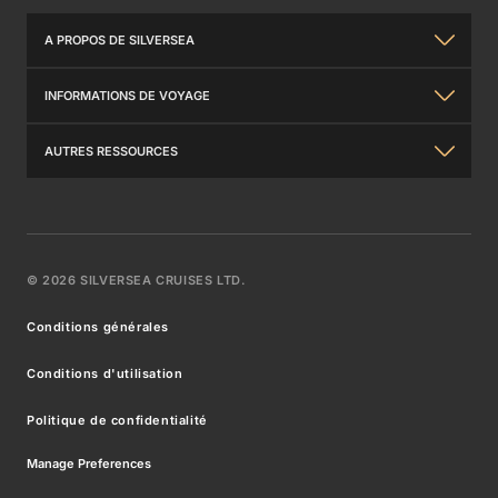
A PROPOS DE SILVERSEA
À propos de nous
INFORMATIONS DE VOYAGE
L'expérience Silversea
Informations Générales
AUTRES RESSOURCES
Relations avec les investisseurs
Travel Insurance
Nous Contacter
Récompenses Internationales
Conditions De Voyage
Brochures
Partenaires Dans Le Luxe
©
2026
SILVERSEA CRUISES LTD.
Forfaits Wifi
Venetian Society
Carrières chez Silversea
Conditions générales
FAQs
Avantages Et Tarifs
Communiqués De Presse
Conditions d'utilisation
Que mettre dans sa valise
Best Fare Guarantee
Modern Slavery Statement
Politique de confidentialité
Silver Shore Baggage Valet
Conditions générales des offres
Manage Preferences
Inscrivez-vous pour recevoir des offres
Centre de ressources pour agences de voyages