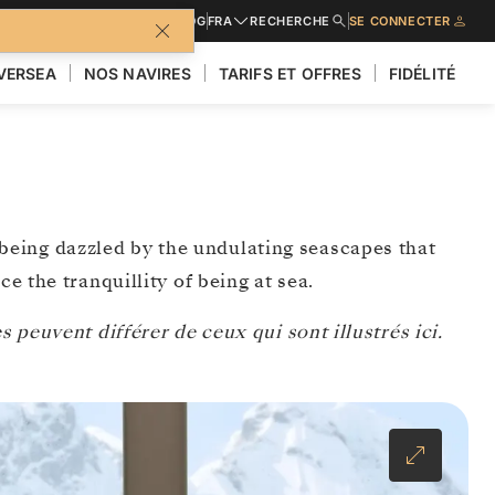
BROCHURES
BLOG
FRA
RECHERCHE
SE CONNECTER
LVERSEA
NOS NAVIRES
TARIFS ET OFFRES
FIDÉLITÉ
le being dazzled by the undulating seascapes that
e the tranquillity of being at sea.
 peuvent différer de ceux qui sont illustrés ici.