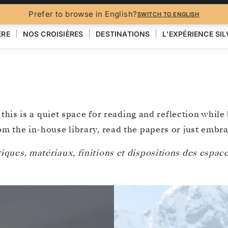
Prefer to browse in English?
SWITCH TO ENGLISH
ÈRE
NOS CROISIÈRES
DESTINATIONS
L'EXPÉRIENCE SI
p, this is a quiet space for reading and reflection whi
m the in-house library, read the papers or just embrac
ques, matériaux, finitions et dispositions des espaces