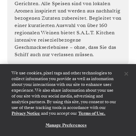
Gerichten. Alle Speisen sind von lokalen
Aromen inspiriert und werden aus nachhaltig
bezogenen Zutaten zubereitet. Begleitet von
einer kuratierten Auswahl von über 160
regionalen Weinen bietet S.A.L.T. Kitchen
intensive reisezielbezogene
Geschmackserlebnisse – ohne, dass Sie das
Schiff auch nur verlassen müssen.
We use cookies, pixel tags and other technologies to
collect information you provide as well as information
about your interactions with our site to enhance user
experience. We also share information about your use
of our site with our social media, advertising and
analytics partners. By using this site, you consent to our
use of these tracking tools in accordance with our
Für Angebote & Neuigkeiten anmelden
Privacy Notice
and you accept our
Terms of Use.
JETZT FÜR ANGEBOTE ANMELDEN
Manage Preferences