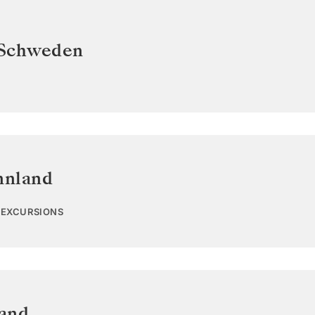
Schweden
nnland
1 EXCURSIONS
land