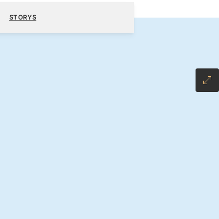
0 $
KREUZFAHRT BUCHEN
ANGEBOT ANFORDERN
STORYS
 ALL-INCLUSIVE