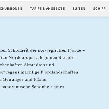
14.50
27. MAI
→
14. JUNI 2028
AB
EXKURSIONEN
TARIFE & ANGEBOTE
SUITEN
SCHIFF
18 TAGE
PRO GAST, MIT DEM TARIF
ichen Schönheit der norwegischen Fjorde –
ften Nordeuropas. Beginnen Sie Ihre
chenhaften Altstädten und
Norwegens mächtige Fjordlandschaften
e Geiranger und Flåms
e panoramische Schönheit eines