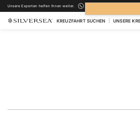
Unsere Experten helfen Ihnen weiter.
+1-888-978-4070
KREUZFAHRT SUCHEN
UNSERE KR
ZURÜCK ZU ALLEN
KREUZFAHRTEN NACH NORDEUROPA & BRI
The Baltic & Norw
Featuring Sweden
Reise
#
SN280527C18
ZU FAVORITEN HINZUFÜGEN
TEILEN
HERUNTERLAD