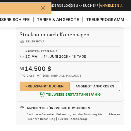
BROSCHÜREN
ANGEBOT ANFORDERN
BLOG
DEU
SUCHE
ANMELDEN
SERE SCHIFFE
TARIFE & ANGEBOTE
TREUEPROGRAMM
Stockholm nach Kopenhagen
SILVER NOVA
KREUZFAHRTTERMINE
27. MAI
→
14. JUNI 2028
•
18 TAGE
14.500 $
AB
PRO GAST, MIT DEM TARIF ALL-INCLUSIVE
KREUZFAHRT BUCHEN
ANGEBOT ANFORDERN
TEILWEISE ERSTATTUNGSFÄHIG
ANGEBOTE FÜR ONLINE BUCHUNGEN
Bestpreis-Garantie | Betreuung von der Buchung bis zur Abreise
| Sichere Bezahlung | Flexible Stornierung