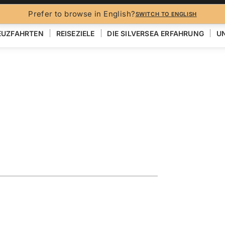
Prefer to browse in English?
SWITCH TO ENGLISH
EUZFAHRTEN
REISEZIELE
DIE SILVERSEA ERFAHRUNG
UN
TISCHE INSELN
egian Fjords
EN