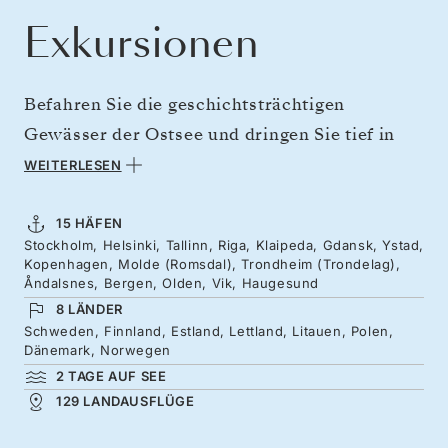
Exkursionen
Befahren Sie die geschichtsträchtigen
Gewässer der Ostsee und dringen Sie tief in
die norwegischen Fjorde vor, um Nordeuropa
WEITERLESEN
von seiner schönsten Seite zu erleben.
Beginnen Sie Ihre Reise mit einer Woche
15 HÄFEN
Stockholm, Helsinki, Tallinn, Riga, Klaipeda, Gdansk, Ystad,
inmitten der stolzen Nationen des Baltikums –
Kopenhagen, Molde (Romsdal), Trondheim (Trondelag),
von Stockholm bis Kopenhagen –, wo sich
Åndalsnes, Bergen, Olden, Vik, Haugesund
8 LÄNDER
Kirchtürme, moderne Skyline und
Schweden, Finnland, Estland, Lettland, Litauen, Polen,
mittelalterliche Wachtürme sowie
Dänemark, Norwegen
Kopfsteinpflastergassen vermischen. Es folgen
2 TAGE AUF SEE
129 LANDAUSFLÜGE
zehn Tage mit dem Besten, was Norwegen zu
bieten hat – beeindruckende Fjorde, ruhige