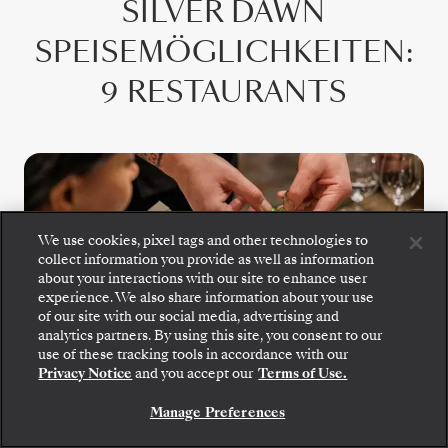
SILVER DAWN
SPEISEMÖGLICHKEITEN
:
9 RESTAURANTS
We use cookies, pixel tags and other technologies to
collect information you provide as well as information
about your interactions with our site to enhance user
experience. We also share information about your use
of our site with our social media, advertising and
analytics partners. By using this site, you consent to our
S.A.L.T. Kitchen
Gehen Sie an Bord: Wählen Sie Ihre Suite und
use of these tracking tools in accordance with our
prüfen Sie die Preise und Inklusivleistungen, bevor
Privacy Notice
and you accept our
Terms of Use.
Sie Ihre Silversea-Reise sicher bestätigen.
Das S.A.L.T. Kitchen präsentiert ein ständig
Manage Preferences
BUCHEN SIE IHRE SUITE
wechselndes Menü, inspiriert vom
jeweiligen Reiseziel, mit regionalen