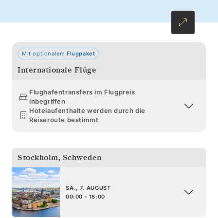
Gewässer, steil aufragende Klippen und
historische Städte wie Bergen, Ålesund und
Trondheim, bevor Ihre Reise in Kopenhagen
endet.
Mit optionalem
Flugpaket
Internationale Flüge
Flughafentransfers im Flugpreis
inbegriffen
Hotelaufenthalte werden durch die
Reiseroute bestimmt
Stockholm
,
Schweden
SA., 7. AUGUST
00:00 - 18:00