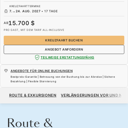
KREUZFAHRTTERMINE
7.
→
24. AUG. 2027
•
17 TAGE
15.700 $
AB
PRO GAST, MIT DEM TARIF ALL-INCLUSIVE
KREUZFAHRT BUCHEN
ANGEBOT ANFORDERN
TEILWEISE ERSTATTUNGSFÄHIG
ANGEBOTE FÜR ONLINE BUCHUNGEN
Bestpreis-Garantie | Betreuung von der Buchung bis zur Abreise | Sichere
Bezahlung | Flexible Stornierung
15.700 $
AB
ROUTE & EXKURSIONEN
VERLÄNGERUNGEN VOR UND NA
PRO GAST, MIT DEM TARIF ALL-INCLUSIVE
KREUZFAHRT BUCHEN
ANGEBOT ANFORDERN
Route &