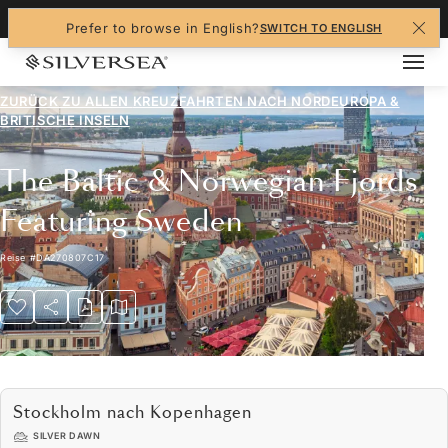
+1-888-978-4070
Prefer to browse in English?
SWITCH TO ENGLISH
ZURÜCK ZU ALLEN
KREUZFAHRTEN NACH NORDEUROPA &
BRITISCHE INSELN
The Baltic & Norwegian Fjords
Featuring Sweden
Reise
#
DA270807C17
Stockholm nach Kopenhagen
SILVER DAWN