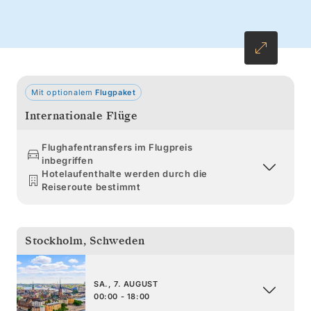
erkunden. Die lange strahlende Sommersonne
begleitet Ihre Abenteuer, während Sie von
Stockholm nach Kopenhagen reisen und
unterwegs sieben Länder erkunden.
Mit optionalem
Flugpaket
Internationale Flüge
Flughafentransfers im Flugpreis
inbegriffen
Hotelaufenthalte werden durch die
Reiseroute bestimmt
Stockholm
,
Schweden
SA., 7. AUGUST
00:00 - 18:00