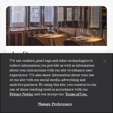
La Dame
We use cookies, pixel tags and other technologies to
collect information you provide as well as information
Erleben Sie die Höhepunkte der
about your interactions with our site to enhance user
französischen Spitzenküche im La Dame, wo
experience. We also share information about your use
exklusive Degustationsmenüs durch
of our site with our social media, advertising and
analytics partners. By using this site, you consent to our
meisterhafte Technik, saisonale Zutaten und
Gehen Sie an Bord: Wählen Sie Ihre Suite und
use of these tracking tools in accordance with our
prüfen Sie die Preise und Inklusivleistungen, bevor
moderne Finesse präsentiert werden.
Privacy Notice
and you accept our
Terms of Use.
Sie Ihre Silversea-Reise sicher bestätigen.
Manage Preferences
BUCHEN SIE IHRE SUITE
WENIGER SPEISEOPTIONEN ANZEIGEN