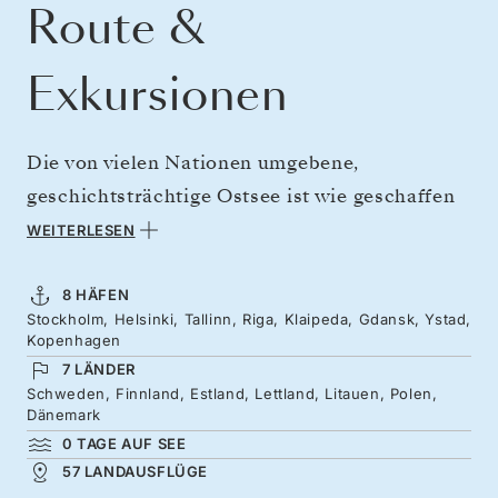
Route &
Exkursionen
Die von vielen Nationen umgebene,
geschichtsträchtige Ostsee ist wie geschaffen
für eine einwöchige Reise – jeden Tag erwartet
WEITERLESEN
Sie eine neue Stadtlandschaft, von hoch
aufragenden Kirchtürmen über eleganten
8 HÄFEN
Stockholm, Helsinki, Tallinn, Riga, Klaipeda, Gdansk, Ystad,
Modernismus bis hin zu den mittelalterlichen
Kopenhagen
Wachtürmen von Tallinn. Der August ist der
7 LÄNDER
ideale Monat, um die leicht windigen,
Schweden, Finnland, Estland, Lettland, Litauen, Polen,
Dänemark
maritimen Hauptstädte Skandinaviens und die
0 TAGE AUF SEE
von der UNESCO gefeierten
57 LANDAUSFLÜGE
Kopfsteinpflasterstraßen des Baltikums zu