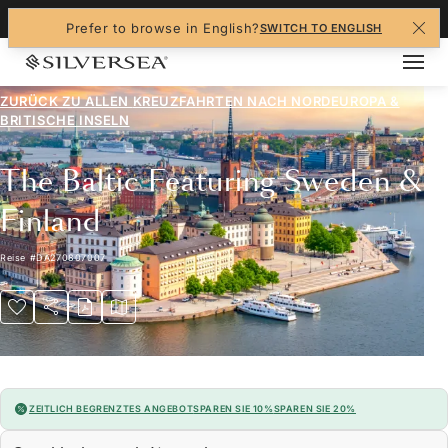
+1-888-978-4070
Prefer to browse in English?
SWITCH TO ENGLISH
ZURÜCK ZU ALLEN
KREUZFAHRTEN NACH NORDEUROPA &
BRITISCHE INSELN
The Baltic Featuring Sweden &
Finland
Reise
#
DA270807007
ZEITLICH BEGRENZTES ANGEBOT
SPAREN SIE 10%
SPAREN SIE 20%