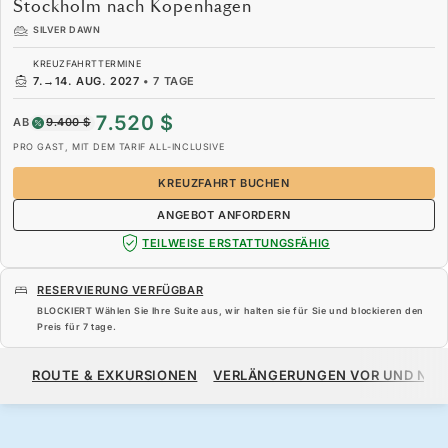
Stockholm nach Kopenhagen
SILVER DAWN
KREUZFAHRTTERMINE
7.
→
14. AUG. 2027
•
7 TAGE
7.520 $
AB
9.400 $
PRO GAST, MIT DEM TARIF ALL-INCLUSIVE
KREUZFAHRT BUCHEN
ANGEBOT ANFORDERN
TEILWEISE ERSTATTUNGSFÄHIG
RESERVIERUNG VERFÜGBAR
BLOCKIERT Wählen Sie Ihre Suite aus, wir halten sie für Sie und blockieren den
Preis für
7 tage
.
7.520 $
9.400 $
AB
ROUTE & EXKURSIONEN
VERLÄNGERUNGEN VOR UND NA
PRO GAST, MIT DEM TARIF ALL-INCLUSIVE
KREUZFAHRT BUCHEN
ANGEBOT ANFORDERN