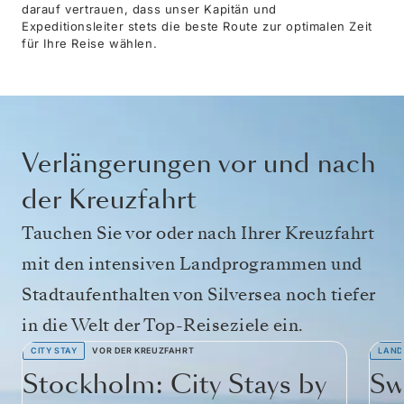
darauf vertrauen, dass unser Kapitän und
Expeditionsleiter stets die beste Route zur optimalen Zeit
für Ihre Reise wählen.
Verlängerungen vor und nach
der Kreuzfahrt
Tauchen Sie vor oder nach Ihrer Kreuzfahrt
mit den intensiven Landprogrammen und
Stadtaufenthalten von Silversea noch tiefer
in die Welt der Top-Reiseziele ein.
CITY STAY
VOR DER KREUZFAHRT
LAND
Stockholm: City Stays by
Sw