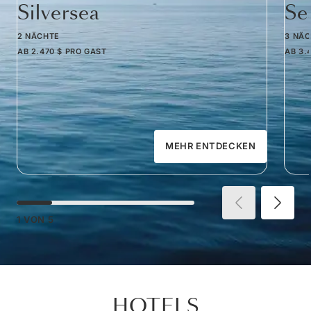
Silversea
Se
2 NÄCHTE
3 NÄ
AB
2.470 $
PRO GAST
AB
3.
MEHR ENTDECKEN
1
VON
5
HOTELS