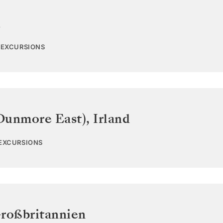
d
1 EXCURSIONS
Dunmore East)
,
Irland
 EXCURSIONS
roßbritannien