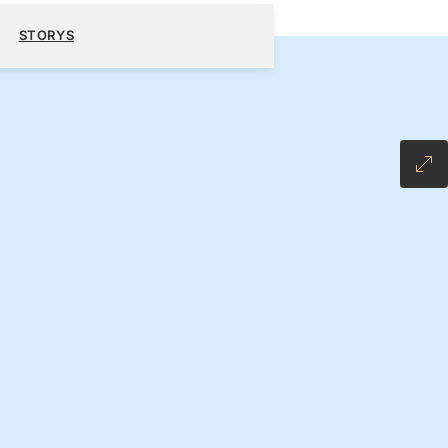
0 $
KREUZFAHRT BUCHEN
ANGEBOT ANFORDERN
STORYS
 ALL-INCLUSIVE