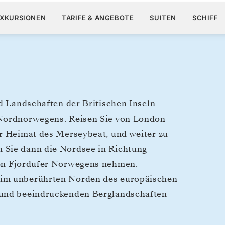
15.40
18. MAI
→
15. JUNI 2028
AB
EXKURSIONEN
TARIFE & ANGEBOTE
SUITEN
SCHIFF
28 TAGE
PRO GAST, MIT DEM TARIF
nd Landschaften der Britischen Inseln
 Nordnorwegens. Reisen Sie von London
er Heimat des Merseybeat, und weiter zu
 Sie dann die Nordsee in Richtung
den Fjordufer Norwegens nehmen.
 im unberührten Norden des europäischen
 und beeindruckenden Berglandschaften