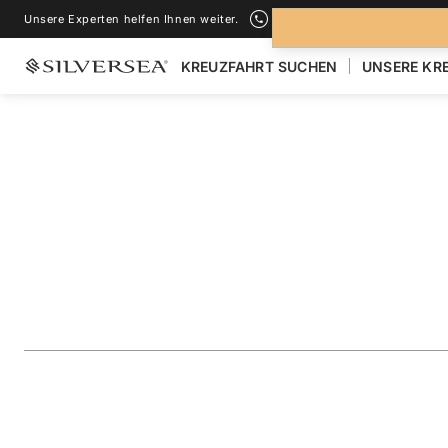
Unsere Experten helfen Ihnen weiter.
+1-888-978-4070
KREUZFAHRT SUCHEN
UNSERE KR
ZURÜCK ZU ALLEN
KREUZFAHRTEN NACH NORDEUROPA & BRI
Norwegian Fjords &
Isles Featuring Sc
Reise
#
SL280518C28
ZU FAVORITEN HINZUFÜGEN
TEILEN
HERUNTERLAD