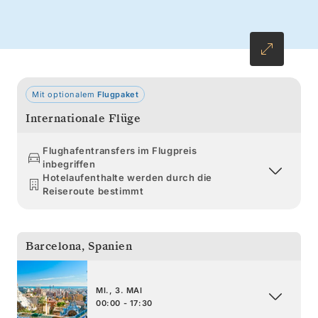
Norden zu den mächtigen Festungsanlagen
Nordfrankreichs und schließlich über den
Ärmelkanal.
Mit optionalem
Flugpaket
Internationale Flüge
Flughafentransfers im Flugpreis
inbegriffen
Hotelaufenthalte werden durch die
Reiseroute bestimmt
Barcelona
,
Spanien
MI., 3. MAI
00:00 - 17:30