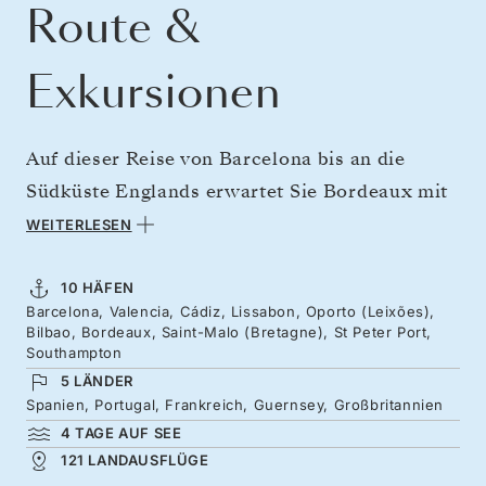
Route &
Exkursionen
Auf dieser Reise von Barcelona bis an die
Südküste Englands erwartet Sie Bordeaux mit
seinen feinsten Schätzen – verbringen Sie drei
WEITERLESEN
Tage in einer der bedeutendsten Weinregionen
der Welt, mit belebten Caféterrassen und von
10 HÄFEN
Barcelona, Valencia, Cádiz, Lissabon, Oporto (Leixões),
Weinbergen umgebenen Châteaus inmitten
Bilbao, Bordeaux, Saint-Malo (Bretagne), St Peter Port,
einer reizvollen Landschaft. Zuvor entdecken
Southampton
5 LÄNDER
Sie die kulturelle Vielfalt der Iberischen
Spanien, Portugal, Frankreich, Guernsey, Großbritannien
Halbinsel – Spaniens große Städte, Portugal
4 TAGE AUF SEE
und die von visionärer Kunst geprägte
121 LANDAUSFLÜGE
Baskenküste. Anschließend geht es weiter nach