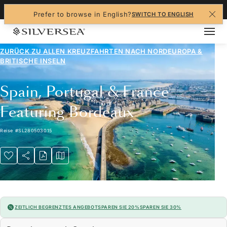
+1-888-978-4070
Prefer to browse in English?
SWITCH TO ENGLISH
ZURÜCK ZU ALLEN
KREUZFAHRTEN NACH NORDEUROPA &
BRITISCHE INSELN
Spain, Portugal & France
Featuring Bordeaux
Reise
#
SL280503015
ZEITLICH BEGRENZTES ANGEBOT
SPAREN SIE 20%
SPAREN SIE 30%