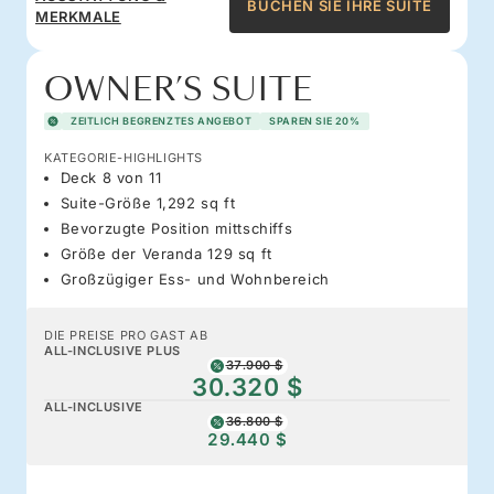
BUCHEN SIE IHRE SUITE
MERKMALE
OWNER’S SUITE
ZEITLICH BEGRENZTES ANGEBOT
SPAREN SIE 20%
KATEGORIE-HIGHLIGHTS
Deck 8 von 11
Suite-Größe 1,292 sq ft
Bevorzugte Position mittschiffs
Größe der Veranda 129 sq ft
Großzügiger Ess- und Wohnbereich
DIE PREISE PRO GAST AB
ALL-INCLUSIVE PLUS
37.900 $
30.320 $
ALL-INCLUSIVE
36.800 $
29.440 $