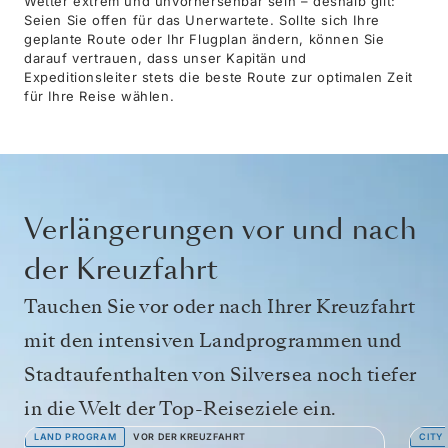
Wetter extrem und unvorhersehbar sein – deshalb gilt:
Seien Sie offen für das Unerwartete. Sollte sich Ihre
geplante Route oder Ihr Flugplan ändern, können Sie
darauf vertrauen, dass unser Kapitän und
Expeditionsleiter stets die beste Route zur optimalen Zeit
für Ihre Reise wählen.
Verlängerungen vor und nach
der Kreuzfahrt
Tauchen Sie vor oder nach Ihrer Kreuzfahrt
mit den intensiven Landprogrammen und
Stadtaufenthalten von Silversea noch tiefer
in die Welt der Top-Reiseziele ein.
LAND PROGRAM
VOR DER KREUZFAHRT
CITY