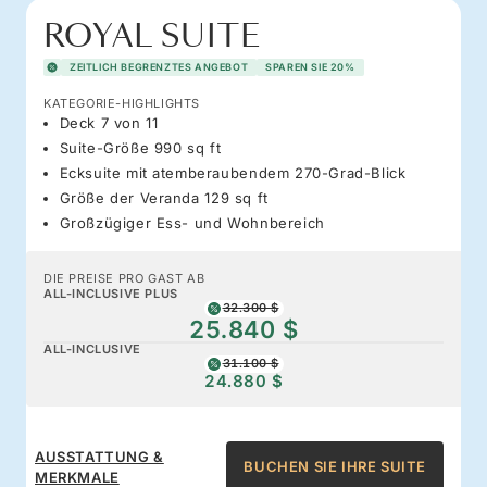
ROYAL SUITE
ZEITLICH BEGRENZTES ANGEBOT
SPAREN SIE 20%
KATEGORIE-HIGHLIGHTS
Deck 7 von 11
Suite-Größe 990 sq ft
Ecksuite mit atemberaubendem 270-Grad-Blick
Größe der Veranda 129 sq ft
Großzügiger Ess- und Wohnbereich
DIE PREISE PRO GAST AB
ALL-INCLUSIVE PLUS
32.300 $
25.840 $
ALL-INCLUSIVE
31.100 $
24.880 $
AUSSTATTUNG &
BUCHEN SIE IHRE SUITE
MERKMALE