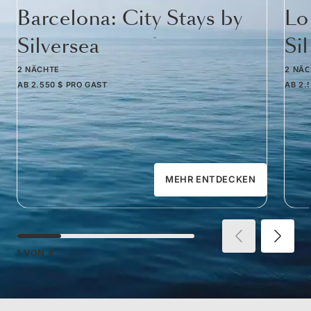
Barcelona: City Stays by
Lo
Silversea
Si
2 NÄCHTE
2 NÄ
AB
2.550 $
PRO GAST
AB
2.
MEHR ENTDECKEN
1
VON
4