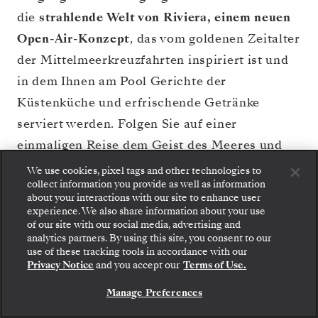
die
strahlende Welt von Riviera, einem neuen
Open-Air-Konzept
, das vom goldenen Zeitalter
der Mittelmeerkreuzfahrten inspiriert ist und
in dem Ihnen am Pool Gerichte der
Küstenküche und erfrischende Getränke
serviert werden. Folgen Sie auf einer
einmaligen Reise dem Geist des Meeres und
dem Ruf der Reise.
We use cookies, pixel tags and other technologies to
collect information you provide as well as information
about your interactions with our site to enhance user
DECKPLAN
experience. We also share information about your use
KREUZFAHRT BUCHEN
ANSCHAUEN
of our site with our social media, advertising and
analytics partners. By using this site, you consent to our
Gehen Sie an Bord: Wählen Sie Ihre Suite und
use of these tracking tools in accordance with our
prüfen Sie die Preise und Inklusivleistungen, bevor
Privacy Notice
and you accept our
Terms of Use.
Sie Ihre Silversea-Reise sicher bestätigen.
Manage Preferences
BUCHEN SIE IHRE SUITE