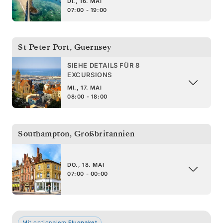
DI., 16. MAI
07:00 - 19:00
St Peter Port
,
Guernsey
SIEHE DETAILS FÜR 8
EXCURSIONS
MI., 17. MAI
08:00 - 18:00
Southampton
,
Großbritannien
DO., 18. MAI
07:00 - 00:00
Mit optionalem
Flugpaket