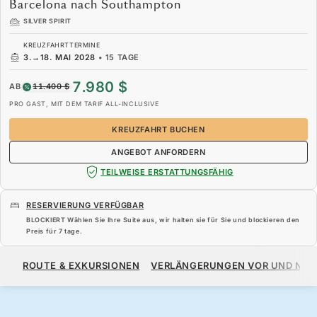
Barcelona nach Southampton
SILVER SPIRIT
KREUZFAHRTTERMINE
3.
→
18. MAI 2028
•
15 TAGE
7.980 $
AB
11.400 $
PRO GAST, MIT DEM TARIF ALL-INCLUSIVE
KREUZFAHRT BUCHEN
ANGEBOT ANFORDERN
TEILWEISE ERSTATTUNGSFÄHIG
RESERVIERUNG VERFÜGBAR
BLOCKIERT Wählen Sie Ihre Suite aus, wir halten sie für Sie und blockieren den
Preis für
7 tage
.
7.980 $
11.400 $
AB
ROUTE & EXKURSIONEN
VERLÄNGERUNGEN VOR UND NA
PRO GAST, MIT DEM TARIF ALL-INCLUSIVE
KREUZFAHRT BUCHEN
ANGEBOT ANFORDERN