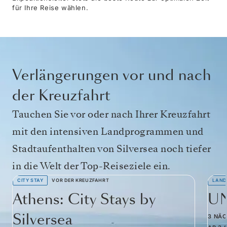
für Ihre Reise wählen.
Verlängerungen vor und nach
der Kreuzfahrt
Tauchen Sie vor oder nach Ihrer Kreuzfahrt
mit den intensiven Landprogrammen und
Stadtaufenthalten von Silversea noch tiefer
in die Welt der Top-Reiseziele ein.
CITY STAY
VOR DER KREUZFAHRT
LAND
Athens: City Stays by
UN
Silversea
3 NÄ