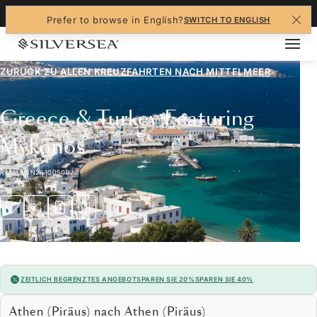
+1-888-978-4070
Prefer to browse in English?
SWITCH TO ENGLISH
ZURÜCK ZU ALLEN
KREUZFAHRTEN NACH MITTELMEER
Greece & Turkey Featuring
Mykonos
Reise
#
SN261005007
ZEITLICH BEGRENZTES ANGEBOT
SPAREN SIE 20%
SPAREN SIE 40%
Athen (Piräus) nach Athen (Piräus)