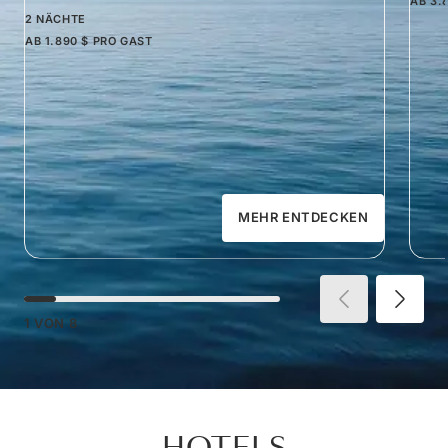
AB
3.
2 NÄCHTE
AB
1.890 $
PRO GAST
MEHR ENTDECKEN
1
VON
8