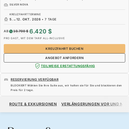
SILVER NOVA
KREUZFAHRTTERMINE
5.
→
12. OKT. 2026
•
7 TAGE
6.420 $
AB
10.700 $
PRO GAST, MIT DEM TARIF ALL-INCLUSIVE
KREUZFAHRT BUCHEN
ANGEBOT ANFORDERN
TEILWEISE ERSTATTUNGSFÄHIG
RESERVIERUNG VERFÜGBAR
BLOCKIERT Wählen Sie Ihre Suite aus, wir halten sie für Sie und blockieren den
Preis für
2 tage
.
6.420 $
10.700 $
AB
ROUTE & EXKURSIONEN
VERLÄNGERUNGEN VOR UND NA
PRO GAST, MIT DEM TARIF ALL-INCLUSIVE
KREUZFAHRT BUCHEN
ANGEBOT ANFORDERN