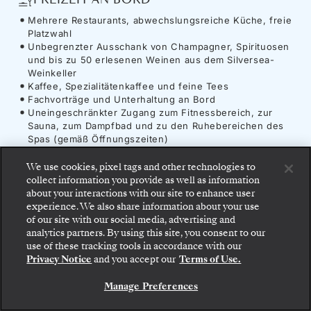
Mehrere Restaurants, abwechslungsreiche Küche, freie
Platzwahl
Unbegrenzter Ausschank von Champagner, Spirituosen
und bis zu 50 erlesenen Weinen aus dem Silversea-
Weinkeller
Kaffee, Spezialitätenkaffee und feine Tees
Fachvorträge und Unterhaltung an Bord
Uneingeschränkter Zugang zum Fitnessbereich, zur
Sauna, zum Dampfbad und zu den Ruhebereichen des
Spas (gemäß Öffnungszeiten)
ANNEHMLICHKEITEN
We use cookies, pixel tags and other technologies to
collect information you provide as well as information
Unbegrenzt kostenloses WiFi
about your interactions with our site to enhance user
Sämtliche Trinkgelder an Bord
experience. We also share information about your use
of our site with our social media, advertising and
analytics partners. By using this site, you consent to our
Gehen Sie an Bord: Wählen Sie Ihre Suite und
use of these tracking tools in accordance with our
prüfen Sie die Preise und Inklusivleistungen, bevor
Schiff
-
Silver Nova
Privacy Notice
and you accept our
Terms of Use.
Sie Ihre Silversea-Reise sicher bestätigen.
Manage Preferences
BUCHEN SIE IHRE SUITE