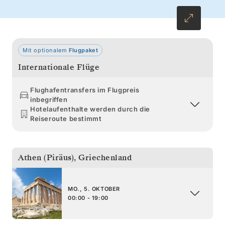
das romantische Nafplion bieten den perfekten
Ausgleich, bevor Sie nach Athen zurückkehren.
Mit optionalem
Flugpaket
Internationale Flüge
Flughafentransfers im Flugpreis
inbegriffen
Hotelaufenthalte werden durch die
Reiseroute bestimmt
Athen (Piräus)
,
Griechenland
MO., 5. OKTOBER
00:00 - 19:00