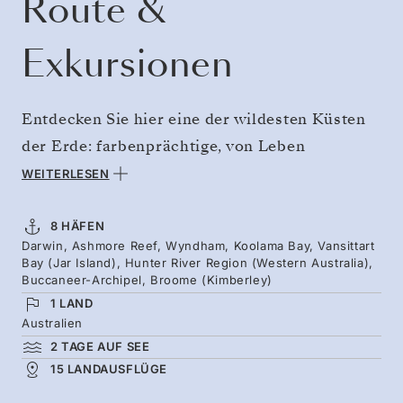
Route &
Exkursionen
Entdecken Sie hier eine der wildesten Küsten
der Erde: farbenprächtige, von Leben
wimmelnde Riffe, tiefe Flusstäler, die das Land
WEITERLESEN
durchziehen, und abgelegene Höhlen mit
uralten Felsmalereien. Erleben Sie extreme
8 HÄFEN
Darwin, Ashmore Reef, Wyndham, Koolama Bay, Vansittart
Gezeitenwechsel und entdecken Sie große
Bay (Jar Island), Hunter River Region (Western Australia),
geologische Wunder. Tieforangefarbene
Buccaneer-Archipel, Broome (Kimberley)
1 LAND
Klippen ragen aus dem türkisblauen Wasser, in
Australien
dem Delfine und seltene Meeresschlangen
2 TAGE AUF SEE
leben. Felsen-Kängurus springen an Land
15 LANDAUSFLÜGE
herum, während Salzwasserkrokodile aus