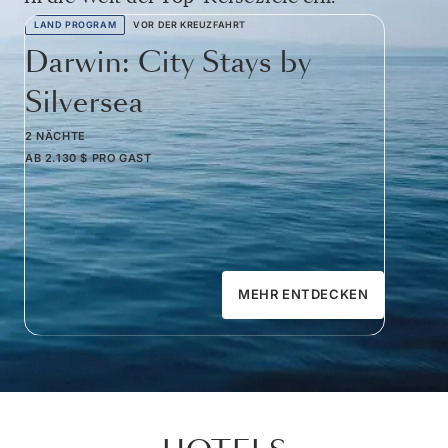
LAND PROGRAM
VOR DER KREUZFAHRT
Darwin: City Stays by
Silversea
2 NÄCHTE
AB
2.130 $
PRO GAST
MEHR ENTDECKEN