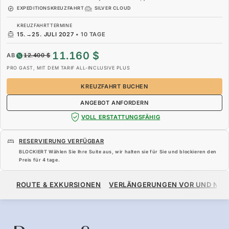
EXPEDITIONSKREUZFAHRT
SILVER CLOUD
KREUZFAHRTTERMINE
15.
→
25. JULI 2027
•
10 TAGE
11.160 $
AB
12.400 $
PRO GAST, MIT DEM TARIF ALL-INCLUSIVE PLUS
KREUZFAHRT BUCHEN
ANGEBOT ANFORDERN
VOLL ERSTATTUNGSFÄHIG
RESERVIERUNG VERFÜGBAR
BLOCKIERT Wählen Sie Ihre Suite aus, wir halten sie für Sie und blockieren den
Preis für
4 tage
.
11.160 $
12.400 $
AB
ROUTE & EXKURSIONEN
VERLÄNGERUNGEN VOR UND NA
PRO GAST, MIT DEM TARIF ALL-INCLUSIVE PLUS
KREUZFAHRT BUCHEN
ANGEBOT ANFORDERN