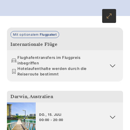
schlammigen Wattflächen hervorlugen. Das ist
die Region Kimberley – rau, entlegen und
ungezähmt.
Mit optionalem
Flugpaket
Internationale Flüge
Flughafentransfers im Flugpreis
inbegriffen
Hotelaufenthalte werden durch die
Reiseroute bestimmt
Darwin
,
Australien
DO., 15. JULI
00:00 - 20:00