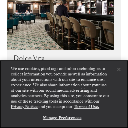
Dolce Vita
We use cookies, pixel tags and other technologies to
Eine Kreuzfahrt ist nicht vollkommen, wenn
collect information you provide as well as information
man keine neue Menschen kennenlernt.
about your interactions with our site to enhance user
Genießen Sie kostenlose Getränke und die
experience. We also share information about your use
Livemusik an der Dolce Vita, während Sie
of our site with our social media, advertising and
analytics partners. By using this site, you consent to our
sich mit anderen Gästen unterhalten.
use of these tracking tools in accordance with our
Privacy Notice
and you accept our
Terms of Use.
Manage Preferences