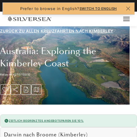
+1-888-978-4070
Prefer to browse in English?
SWITCH TO ENGLISH
ZURÜCK ZU ALLEN
KREUZFAHRTEN NACH KIMBERLEY
Australia: Exploring the
Kimberley Coast
Reise
#
E4270715010
ZEITLICH BEGRENZTES ANGEBOT
SPAREN SIE 10%
Darwin nach Broome (Kimberley)