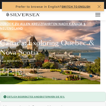
+1-888-978-4070
Prefer to browse in English?
SWITCH TO ENGLISH
ZURÜCK ZU ALLEN
KREUZFAHRTEN NACH KANADA &
NEUENGLAND
Canada: Exploring Quebec &
Nova Scotia
Reise
#
EV280917012
ZEITLICH BEGRENZTES ANGEBOT
SPAREN SIE 10%