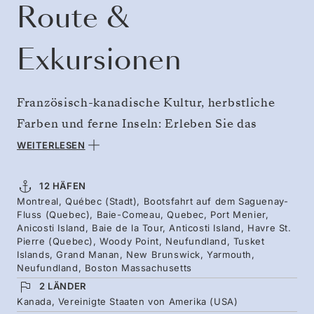
Route &
Exkursionen
Französisch-kanadische Kultur, herbstliche
Farben und ferne Inseln: Erleben Sie das
maritime Kanada und Neuengland. Folgen Sie
WEITERLESEN
dem steilwandigen Saguenay-Fjord und gehen
Sie auf der abgelegenen Insel Anticosti, wo
12 HÄFEN
Montreal, Québec (Stadt), Bootsfahrt auf dem Saguenay-
schätzungsweise 160.000 Hirsche leben und
Fluss (Quebec), Baie-Comeau, Quebec, Port Menier,
bedeutende Fossilien zu finden sind, an Land.
Anicosti Island, Baie de la Tour, Anticosti Island, Havre St.
Pierre (Quebec), Woody Point, Neufundland, Tusket
Erreichen Sie die steilen Klippen des Gros-
Islands, Grand Manan, New Brunswick, Yarmouth,
Neufundland, Boston Massachusetts
Morne-Nationalparks und die Bay of Fundy,
2 LÄNDER
wo Robben und Seevögel die Inseln bevölkern
Kanada, Vereinigte Staaten von Amerika (USA)
und Wale die Gewässer durchstreifen, bevor