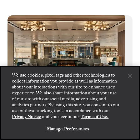
We use cookies, pixel tags and other technologies to
collect information you provide as well as information
about your interactions with our site to enhance user
experience. We also share information about your use
of our site with our social media, advertising and
analytics partners. By using this site, you consent to our
Arts Café
use of these tracking tools in accordance with our
Privacy Notice
and you accept our
Terms of Use.
Das freundliche, luxuriöse Arts Café der
Silver Endeavour ist der perfekte Ort, um
Manage Preferences
kalte und warme Getränke, Sandwiches,