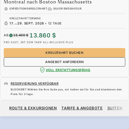
Montreal nach Boston Massachusetts
EXPEDITIONSKREUZFAHRT
SILVER ENDEAVOUR
KREUZFAHRTTERMINE
17.
→
29. SEPT. 2028
•
12 TAGE
13.860 $
AB
15.400 $
PRO GAST, MIT DEM TARIF ALL-INCLUSIVE PLUS
KREUZFAHRT BUCHEN
ANGEBOT ANFORDERN
VOLL ERSTATTUNGSFÄHIG
RESERVIERUNG VERFÜGBAR
BLOCKIERT Wählen Sie Ihre Suite aus, wir halten sie für Sie und blockieren den
Preis für
3 tage
.
13.860 $
15.400 $
AB
ROUTE & EXKURSIONEN
TARIFE & ANGEBOTE
SUITEN
PRO GAST, MIT DEM TARIF ALL-INCLUSIVE PLUS
KREUZFAHRT BUCHEN
ANGEBOT ANFORDERN