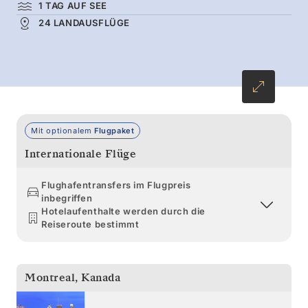
1 TAG AUF SEE
Sie Kurs auf Boston nehmen.
24 LANDAUSFLÜGE
Mit optionalem
Flugpaket
Internationale Flüge
Flughafentransfers im Flugpreis
inbegriffen
Hotelaufenthalte werden durch die
Reiseroute bestimmt
Montreal
,
Kanada