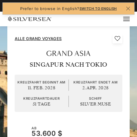
+1-888-978-4070
Prefer to browse in English?
SWITCH TO ENGLISH
ALLE GRAND VOYAGES
GRAND ASIA
SINGAPUR NACH TOKIO
KREUZFAHRT BEGINNT AM
KREUZFAHRT ENDET AM
11. FEB. 2028
2. APR. 2028
KREUZFAHRTDAUER
SCHIFF
51 TAGE
SILVER MUSE
AB
53.600 $