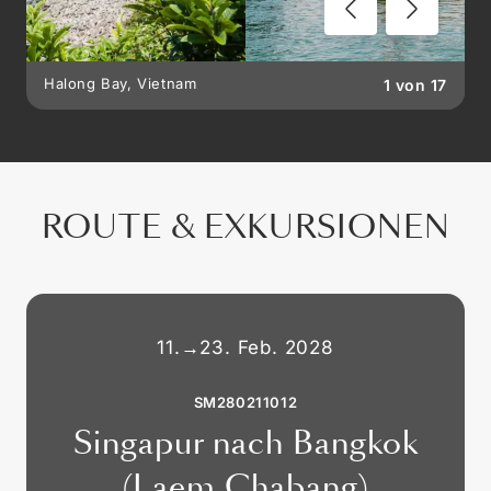
Halong Bay, Vietnam
1
von
17
ROUTE & EXKURSIONEN
11.
→
23. Feb. 2028
SM280211012
Singapur nach Bangkok
(Laem Chabang)