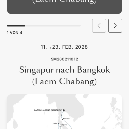
1
VON
4
11.
→
23. FEB. 2028
SM280211012
Singapur nach Bangkok
(Laem Chabang)