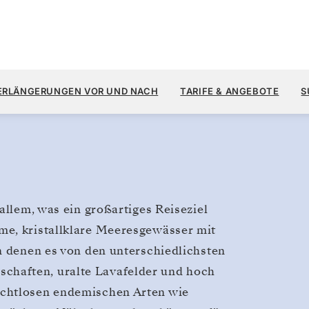
29. AUG.
→
5.
l, Galápagos
ERLÄNGERUNGEN VOR UND NACH
TARIFE & ANGEBOTE
S
7 TAGE
allem, was ein großartiges Reiseziel
me, kristallklare Meeresgewässer mit
n denen es von den unterschiedlichsten
haften, uralte Lavafelder und hoch
rchtlosen endemischen Arten wie