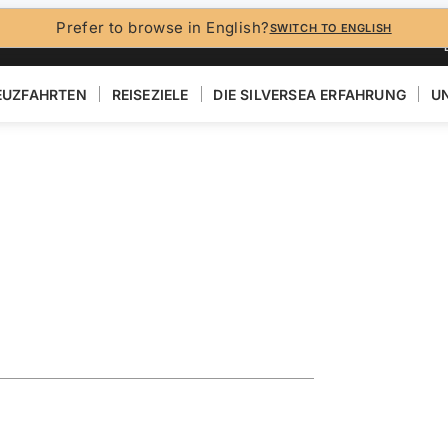
Prefer to browse in English?
SWITCH TO ENGLISH
EUZFAHRTEN
REISEZIELE
DIE SILVERSEA ERFAHRUNG
UN
N
ploring the
EN
KARTE ANZEIGEN