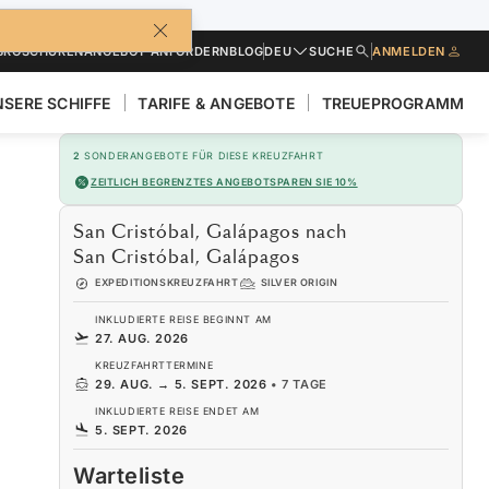
BROSCHÜREN
ANGEBOT ANFORDERN
BLOG
DEU
SUCHE
ANMELDEN
SERE SCHIFFE
TARIFE & ANGEBOTE
TREUEPROGRAMM
2
SONDERANGEBOTE FÜR DIESE KREUZFAHRT
ZEITLICH BEGRENZTES ANGEBOT
SPAREN SIE 10%
San Cristóbal, Galápagos nach
San Cristóbal, Galápagos
EXPEDITIONSKREUZFAHRT
SILVER ORIGIN
INKLUDIERTE REISE BEGINNT AM
27. AUG. 2026
KREUZFAHRTTERMINE
29. AUG.
→
5. SEPT. 2026
•
7 TAGE
INKLUDIERTE REISE ENDET AM
5. SEPT. 2026
Warteliste