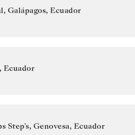
l, Galápagos
,
Ecuador
,
Ecuador
ps Step's, Genovesa
,
Ecuador