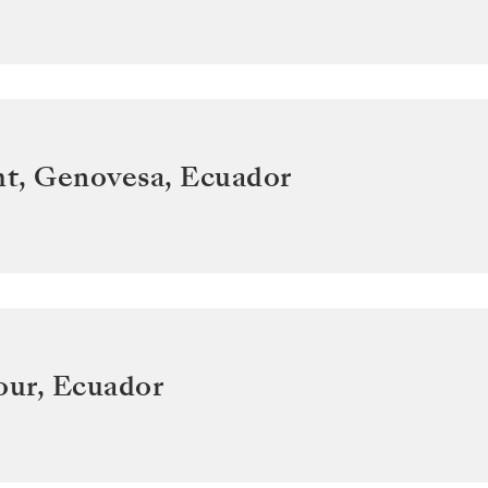
t, Genovesa
,
Ecuador
our
,
Ecuador