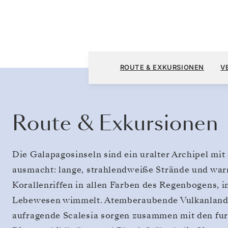
San Cristóbal, Galápagos nach San Cristóba
ROUTE & EXKURSIONEN
V
Route & Exkursionen
Die Galapagosinseln sind ein uralter Archipel mit 
ausmacht: lange, strahlendweiße Strände und war
Korallenriffen in allen Farben des Regenbogens, i
Lebewesen wimmelt. Atemberaubende Vulkanlandsc
aufragende Scalesia sorgen zusammen mit den fu