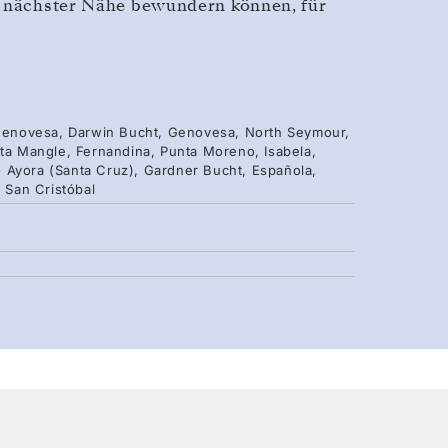
s nächster Nähe bewundern können, für
, Genovesa, Darwin Bucht, Genovesa, North Seymour,
nta Mangle, Fernandina, Punta Moreno, Isabela,
 Ayora (Santa Cruz), Gardner Bucht, Española,
, San Cristóbal