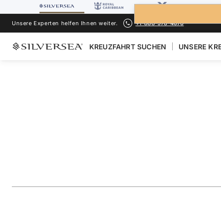
Unsere Experten helfen Ihnen weiter.
+1-888-978-4070
KREUZFAHRT SUCHEN
UNSERE KR
ZURÜCK ZU ALLEN
KREUZFAHRTEN NACH GALÁPAGOS INSEL
The Galápagos: Ex
Outer Loop
Reise
#
OR260829007
ZU FAVORITEN HINZUFÜGEN
TEILEN
HERUNTERLAD