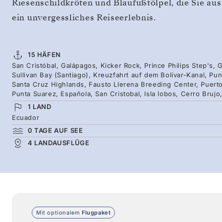
Riesenschildkröten und Blaufußtölpel, die Sie au
ein unvergessliches Reiseerlebnis.
15 HÄFEN
San Cristóbal, Galápagos, Kicker Rock, Prince Philips Step's
Sullivan Bay (Santiago), Kreuzfahrt auf dem Bolívar-Kanal, Pu
Santa Cruz Highlands, Fausto Llerena Breeding Center, Puerto
Punta Suarez, Española, San Cristobal, Isla lobos, Cerro Brujo
1 LAND
Ecuador
0 TAGE AUF SEE
4 LANDAUSFLÜGE
Mit optionalem
Flugpaket