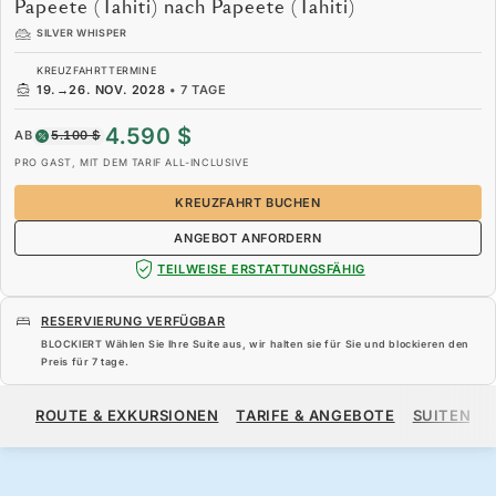
Papeete (Tahiti) nach Papeete (Tahiti)
SILVER WHISPER
KREUZFAHRTTERMINE
19.
→
26. NOV. 2028
•
7 TAGE
4.590 $
AB
5.100 $
PRO GAST, MIT DEM TARIF ALL-INCLUSIVE
KREUZFAHRT BUCHEN
ANGEBOT ANFORDERN
TEILWEISE ERSTATTUNGSFÄHIG
RESERVIERUNG VERFÜGBAR
BLOCKIERT Wählen Sie Ihre Suite aus, wir halten sie für Sie und blockieren den
Preis für
7 tage
.
4.590 $
5.100 $
AB
ROUTE & EXKURSIONEN
TARIFE & ANGEBOTE
SUITEN
PRO GAST, MIT DEM TARIF ALL-INCLUSIVE
KREUZFAHRT BUCHEN
ANGEBOT ANFORDERN