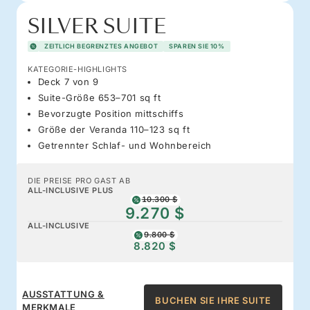
SILVER SUITE
ZEITLICH BEGRENZTES ANGEBOT
SPAREN SIE 10%
KATEGORIE-HIGHLIGHTS
Deck 7 von 9
Suite-Größe 653–701 sq ft
Bevorzugte Position mittschiffs
Größe der Veranda 110–123 sq ft
Getrennter Schlaf- und Wohnbereich
DIE PREISE PRO GAST AB
ALL-INCLUSIVE PLUS
10.300 $
9.270 $
ALL-INCLUSIVE
9.800 $
8.820 $
AUSSTATTUNG &
BUCHEN SIE IHRE SUITE
MERKMALE