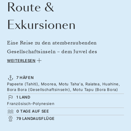
Route &
Exkursionen
Eine Reise zu den atemberaubenden
Gesellschaftsinseln – dem Juwel des
Südpazifiks. Verbringen Sie eine Woche auf
WEITERLESEN
tropischen Inseln, wo Vanilleduft in der Luft
liegt, schroffe Vulkane in den kobaltblauen
7 HÄFEN
Papeete (Tahiti), Moorea, Motu Taha'a, Raiatea, Huahine,
Himmel ragen und türkisfarbene Lagunen im
Bora Bora (Gesellschaftsinseln), Motu Tapu (Bora Bora)
hellen Sonnenlicht glitzern. Entdecken Sie das
1 LAND
legendäre Bora Bora ebenso wie die ruhigeren
Französisch-Polynesien
0 TAGE AUF SEE
Winkel eines Archipels, der eine zentrale Rolle
79 LANDAUSFLÜGE
in der polynesischen Kultur spielt.