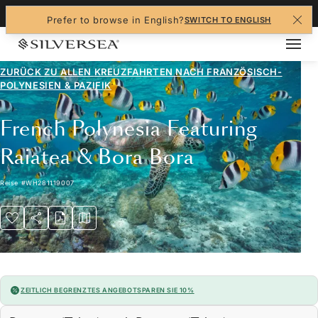
+1-888-978-4070
Prefer to browse in English?
SWITCH TO ENGLISH
ZURÜCK ZU ALLEN
KREUZFAHRTEN NACH FRANZÖSISCH-
POLYNESIEN & PAZIFIK
French Polynesia Featuring
Raiatea & Bora Bora
Reise
#
WH281119007
ZEITLICH BEGRENZTES ANGEBOT
SPAREN SIE 10%