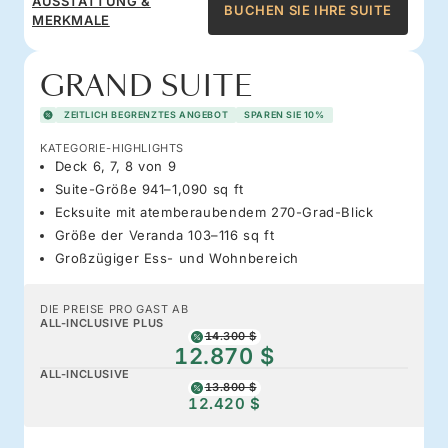
AUSSTATTUNG &
BUCHEN SIE IHRE SUITE
MERKMALE
GRAND SUITE
ZEITLICH BEGRENZTES ANGEBOT
SPAREN SIE 10%
KATEGORIE-HIGHLIGHTS
Deck 6, 7, 8 von 9
Suite-Größe 941–1,090 sq ft
Ecksuite mit atemberaubendem 270-Grad-Blick
Größe der Veranda 103–116 sq ft
Großzügiger Ess- und Wohnbereich
DIE PREISE PRO GAST AB
ALL-INCLUSIVE PLUS
14.300 $
12.870 $
ALL-INCLUSIVE
13.800 $
12.420 $