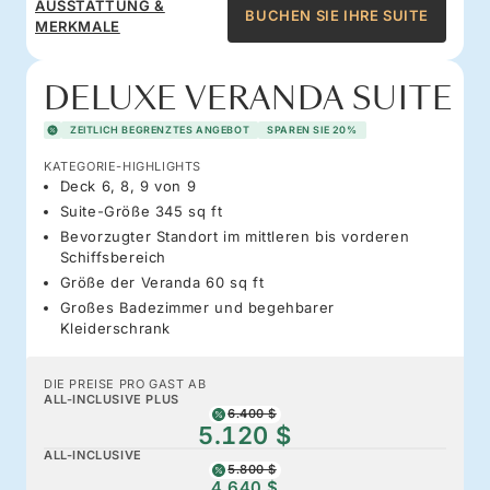
AUSSTATTUNG &
BUCHEN SIE IHRE SUITE
MERKMALE
DELUXE VERANDA SUITE
ZEITLICH BEGRENZTES ANGEBOT
SPAREN SIE 20%
KATEGORIE-HIGHLIGHTS
Deck 6, 8, 9 von 9
Suite-Größe 345 sq ft
Bevorzugter Standort im mittleren bis vorderen
Schiffsbereich
Größe der Veranda 60 sq ft
Großes Badezimmer und begehbarer
Kleiderschrank
DIE PREISE PRO GAST AB
ALL-INCLUSIVE PLUS
6.400 $
5.120 $
ALL-INCLUSIVE
5.800 $
4.640 $