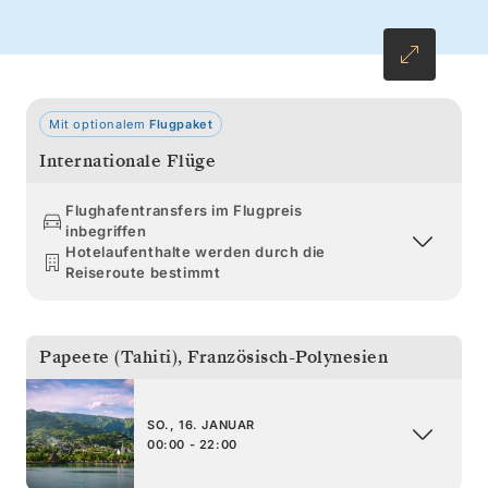
verlieren Sie sich in diesem
außergewöhnlichen Blauton, den es nur auf
Bora Bora gibt.
Mit optionalem
Flugpaket
Internationale Flüge
Flughafentransfers im Flugpreis
inbegriffen
Hotelaufenthalte werden durch die
Reiseroute bestimmt
Papeete (Tahiti)
,
Französisch-Polynesien
SO., 16. JANUAR
00:00 - 22:00