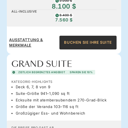
9.000 $
8.100 $
ALL-INCLUSIVE
8.400 $
7.560 $
AUSSTATTUNG &
BUCHEN SIE IHRE SUITE
MERKMALE
GRAND SUITE
ZEITLICH BEGRENZTES ANGEBOT
SPAREN SIE 10%
KATEGORIE-HIGHLIGHTS
Deck 6, 7, 8 von 9
Suite-Größe 941–1,090 sq ft
Ecksuite mit atemberaubendem 270-Grad-Blick
Größe der Veranda 103–116 sq ft
Großzügiger Ess- und Wohnbereich
DIE PREISE PRO GAST AB