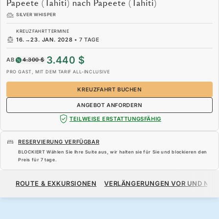
Papeete (Tahiti) nach Papeete (Tahiti)
SILVER WHISPER
KREUZFAHRTTERMINE
16.
→
23. JAN. 2028
•
7 TAGE
3.440 $
AB
4.300 $
PRO GAST, MIT DEM TARIF ALL-INCLUSIVE
KREUZFAHRT BUCHEN
ANGEBOT ANFORDERN
TEILWEISE ERSTATTUNGSFÄHIG
RESERVIERUNG VERFÜGBAR
BLOCKIERT Wählen Sie Ihre Suite aus, wir halten sie für Sie und blockieren den
Preis für
7 tage
.
3.440 $
4.300 $
AB
ROUTE & EXKURSIONEN
VERLÄNGERUNGEN VOR UND NA
PRO GAST, MIT DEM TARIF ALL-INCLUSIVE
KREUZFAHRT BUCHEN
ANGEBOT ANFORDERN