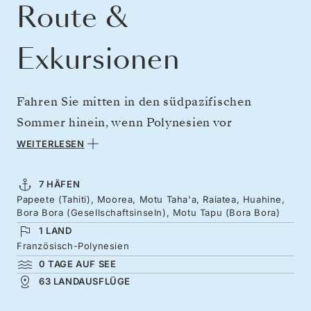
Route &
Exkursionen
Fahren Sie mitten in den südpazifischen
Sommer hinein, wenn Polynesien vor
Lebendigkeit strahlt. Begleitet von warmen
WEITERLESEN
Passatwinden von Tahiti nach Moorea
entdecken Sie unwiderstehliche Inseln, die vor
7 HÄFEN
Papeete (Tahiti), Moorea, Motu Taha'a, Raiatea, Huahine,
Farben und Kontrasten nur so strotzen – von
Bora Bora (Gesellschaftsinseln), Motu Tapu (Bora Bora)
schroffen Berggipfeln über blühende Täler bis
1 LAND
hin zu kristallklaren Lagunen voller tropischer
Französisch-Polynesien
0 TAGE AUF SEE
Fische. Atmen Sie die nach Vanille duftende
63 LANDAUSFLÜGE
Luft an den Küsten von Taha’a ein, entdecken
Sie die heiligen Landschaften von Raiatea und