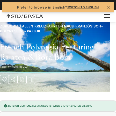
+1-888-978-4070
Prefer to browse in English?
SWITCH TO ENGLISH
ZURÜCK ZU ALLEN
KREUZFAHRTEN NACH FRANZÖSISCH-
POLYNESIEN & PAZIFIK
French Polynesia Featuring
Raiatea & Bora Bora
Reise
#
WH280116007
ZEITLICH BEGRENZTES ANGEBOT
SPAREN SIE 10%
SPAREN SIE 20%