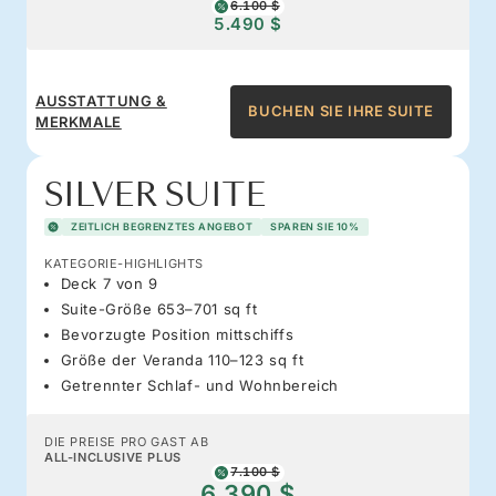
6.100 $
5.490 $
AUSSTATTUNG &
BUCHEN SIE IHRE SUITE
MERKMALE
SILVER SUITE
ZEITLICH BEGRENZTES ANGEBOT
SPAREN SIE 10%
KATEGORIE-HIGHLIGHTS
Deck 7 von 9
Suite-Größe 653–701 sq ft
Bevorzugte Position mittschiffs
Größe der Veranda 110–123 sq ft
Getrennter Schlaf- und Wohnbereich
DIE PREISE PRO GAST AB
ALL-INCLUSIVE PLUS
7.100 $
6.390 $