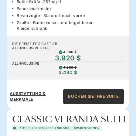
Suite-Größe 287 sq ft
Panoramafenster
Bevorzugter Standort nach vorne
Großes Badezimmer und begehbarer
Kleiderschrank
DIE PREISE PRO GAST AB
ALL-INCLUSIVE PLUS
4.900 $
3.920 $
ALL-INCLUSIVE
4.300 $
3.440 $
AUSSTATTUNG &
BUCHEN SIE IHRE SUITE
MERKMALE
CLASSIC VERANDA SUITE
ZEITLICH BEGRENZTES ANGEBOT
SPAREN SIE 20%