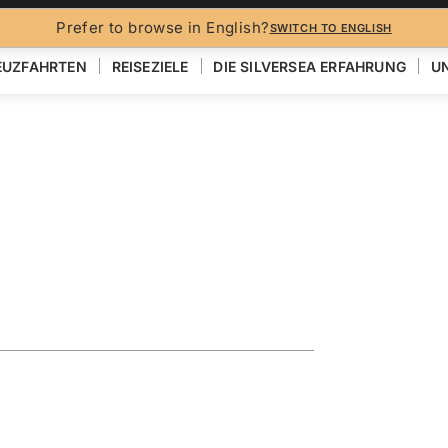
Prefer to browse in English?
SWITCH TO ENGLISH
EUZFAHRTEN
REISEZIELE
DIE SILVERSEA ERFAHRUNG
UN
NESIEN & PAZIFIK
& Hawaii
quesas
EN
KARTE ANZEIGEN