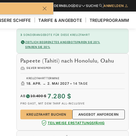
BROSCHÜREN
ANGEBOT ANFORDERN
BLOG
DEU
SUCHE
ANMELDEN
SERE SCHIFFE
TARIFE & ANGEBOTE
TREUEPROGRAMM
3
SONDERANGEBOTE FÜR DIESE KREUZFAHRT
ZEITLICH BEGRENZTES ANGEBOT
SPAREN SIE 20%
SPAREN SIE 30%
Papeete (Tahiti) nach Honolulu, Oahu
SILVER WHISPER
KREUZFAHRTTERMINE
18. APR.
→
2. MAI 2027
•
14 TAGE
7.280 $
AB
10.400 $
PRO GAST, MIT DEM TARIF ALL-INCLUSIVE
KREUZFAHRT BUCHEN
ANGEBOT ANFORDERN
TEILWEISE ERSTATTUNGSFÄHIG