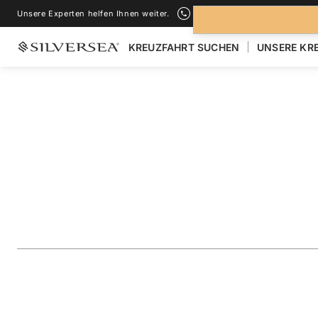
Unsere Experten helfen Ihnen weiter.
+1-888-978-4070
KREUZFAHRT SUCHEN
UNSERE KR
ZURÜCK ZU ALLEN
KREUZFAHRTEN NACH FRANZÖSISCH-POLY
French Polynesia 
Featuring the Mar
Reise
#
WH270418014
ZU FAVORITEN HINZUFÜGEN
TEILEN
HERUNTERLAD