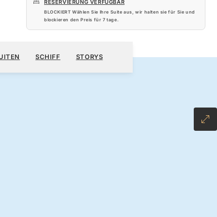
RESERVIERUNG VERFÜGBAR
BLOCKIERT Wählen Sie Ihre Suite aus, wir halten sie für Sie und
blockieren den Preis für
7 tage
.
280 $
KREUZFAHRT BUCHEN
ANGEBOT ANFORDERN
UITEN
SCHIFF
STORYS
 ALL-INCLUSIVE