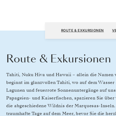
Papeete (Tahiti) nach Honolulu, Oahu, Hawa
ROUTE & EXKURSIONEN
V
Route & Exkursionen
Tahiti, Nuku Hiva und Hawaii – allein die Namen
beginnt im glanzvollen Tahiti, wo auf dem Wasse
Lagunen und feuerrote Sonnenuntergänge auf uns
Papageien- und Kaiserfischen, spazieren Sie über
die abgeschiedene Wildnis der Marquesas-Inseln.
traumhafte Tage auf dem Meer, bevor Sie die herz