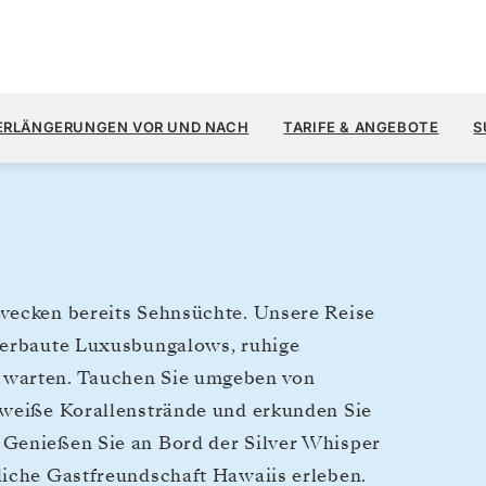
7.
10.400 $
18. APR.
→
2. MAI 2027
AB
ii
ERLÄNGERUNGEN VOR UND NACH
TARIFE & ANGEBOTE
S
14 TAGE
PRO GAST, MIT DEM TARIF
 wecken bereits Sehnsüchte. Unsere Reise
r erbaute Luxusbungalows, ruhige
 warten. Tauchen Sie umgeben von
 weiße Korallenstrände und erkunden Sie
 Genießen Sie an Bord der Silver Whisper
liche Gastfreundschaft Hawaiis erleben.