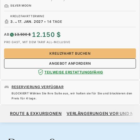
SILVER MOON
KREUZFAHRTTERMINE
3.
→
17. JAN. 2027
•
14 TAGE
12.150 $
AB
13.500 $
PRO GAST, MIT DEM TARIF ALL-INCLUSIVE
KREUZFAHRT BUCHEN
ANGEBOT ANFORDERN
TEILWEISE ERSTATTUNGSFÄHIG
RESERVIERUNG VERFÜGBAR
BLOCKIERT Wählen Sie Ihre Suite aus, wir halten sie für Sie und blockieren den
Preis für
4 tage
.
12.150 $
13.500 $
AB
ROUTE & EXKURSIONEN
VERLÄNGERUNGEN VOR UND NA
PRO GAST, MIT DEM TARIF ALL-INCLUSIVE
KREUZFAHRT BUCHEN
ANGEBOT ANFORDERN