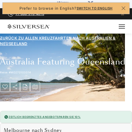
Prefer to browse in English?
SWITCH TO ENGLISH
+1-888-978-4070
ZURÜCK ZU ALLEN
KREUZFAHRTEN NACH AUSTRALIEN &
NEUSEELAND
Australia Featuring Queensland
Reise
#
MO270103014
ZEITLICH BEGRENZTES ANGEBOT
SPAREN SIE 10%
Melbourne nach Sydney