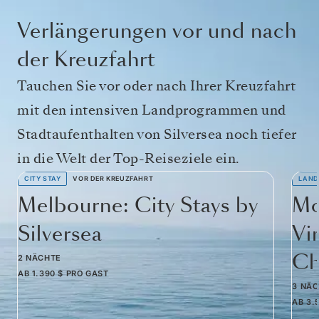
Verlängerungen vor und nach
der Kreuzfahrt
Tauchen Sie vor oder nach Ihrer Kreuzfahrt
mit den intensiven Landprogrammen und
Stadtaufenthalten von Silversea noch tiefer
in die Welt der Top-Reiseziele ein.
CITY STAY
VOR DER KREUZFAHRT
LAND
Melbourne: City Stays by
Mo
Silversea
Vi
Ch
2 NÄCHTE
AB
1.390 $
PRO GAST
3 NÄ
AB
3.