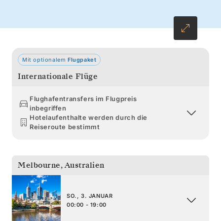
letzten Stopp am malerischen Strand von
Mooloolaba, bevor es zurück nach Sydney
geht.
Mit optionalem
Flugpaket
Internationale Flüge
Flughafentransfers im Flugpreis
inbegriffen
Hotelaufenthalte werden durch die
Reiseroute bestimmt
Melbourne
,
Australien
SO., 3. JANUAR
00:00 - 19:00