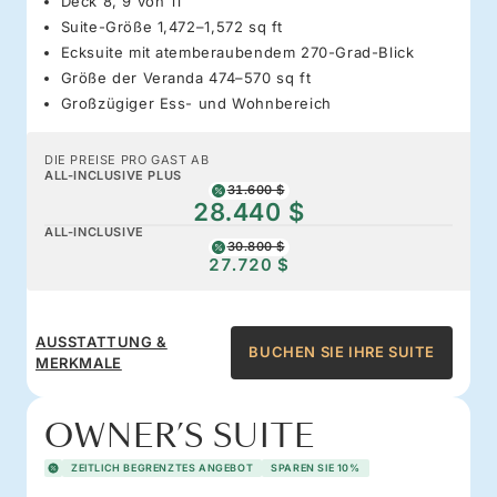
Deck 8, 9 von 11
Suite-Größe 1,472–1,572 sq ft
Ecksuite mit atemberaubendem 270-Grad-Blick
Größe der Veranda 474–570 sq ft
Großzügiger Ess- und Wohnbereich
DIE PREISE PRO GAST AB
ALL-INCLUSIVE PLUS
31.600 $
28.440 $
ALL-INCLUSIVE
30.800 $
27.720 $
AUSSTATTUNG &
BUCHEN SIE IHRE SUITE
MERKMALE
OWNER’S SUITE
ZEITLICH BEGRENZTES ANGEBOT
SPAREN SIE 10%