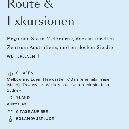
Route &
Exkursionen
Beginnen Sie in Melbourne, dem kulturellen
Zentrum Australiens, und entdecken Sie die
Geschichte des Walfangs in Eden, bevor Sie
WEITERLESEN
entlang der Sunshine Coast nach Newcastle
fahren. Besuchen Sie die goldenen Strände von
9 HÄFEN
Melbourne, Eden, Newcastle, K'Gari (ehemals Fraser
Traumzielen wie K’gari (Fraser Island).
Island), Townsville, Willis Island, Cairns, Mooloolaba,
Townsville und Cairns bilden das Tor zum
Sydney
1 LAND
Great Barrier Reef mit seiner Artenvielfalt,
Australien
darunter Vogelarten wie der Weißkappennoddi
6 TAGE AUF SEE
und die Rußseeschwalbe auf der entlegenen
53 LANDAUSFLÜGE
Willis Island. Die Reise endet mit einem