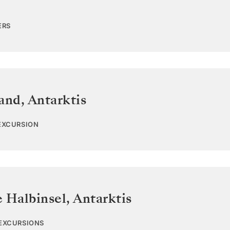
ERS
land
,
Antarktis
 EXCURSION
e Halbinsel
,
Antarktis
 EXCURSIONS