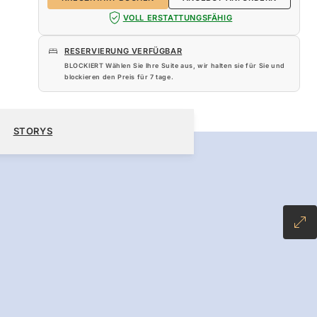
VOLL ERSTATTUNGSFÄHIG
RESERVIERUNG VERFÜGBAR
BLOCKIERT Wählen Sie Ihre Suite aus, wir halten sie für Sie und
blockieren den Preis für
7 tage
.
120 $
KREUZFAHRT BUCHEN
ANGEBOT ANFORDERN
STORYS
INCLUSIVE PLUS