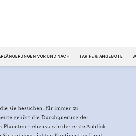
16.
23.300 $
8.
→
18. FEB. 2028
AB
ERLÄNGERUNGEN VOR UND NACH
TARIFE & ANGEBOTE
S
10 TAGE
PRO GAST, MIT DEM TARIF ALL-
die sie besuchen, für immer zu
s heute gehört die Durchquerung der
 Planeten – ebenso wie der erste Anblick
n Sie auf dem siebten Kontinent an Land