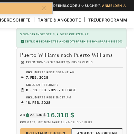
BROSCHÜREN
ANGEBOT ANFORDERN
BLOG
DEU
SUCHE
ANMELDEN
SERE SCHIFFE
TARIFE & ANGEBOTE
TREUEPROGRAMM
3
SONDERANGEBOTE FÜR DIESE KREUZFAHRT
ZEITLICH BEGRENZTES ANGEBOT
SPAREN SIE 10%
SPAREN SIE 30%
Puerto Williams nach Puerto Williams
EXPEDITIONSKREUZFAHRT
SILVER CLOUD
INKLUDIERTE REISE BEGINNT AM
7. FEB. 2028
KREUZFAHRTTERMINE
8.
→
18. FEB. 2028
•
10 TAGE
INKLUDIERTE REISE ENDET AM
18. FEB. 2028
16.310 $
AB
23.300 $
PRO GAST, MIT DEM TARIF ALL-INCLUSIVE PLUS
KREUZFAHRT BUCHEN
ANGEBOT ANFORDERN