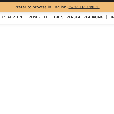
Prefer to browse in English?
SWITCH TO ENGLISH
EUZFAHRTEN
REISEZIELE
DIE SILVERSEA ERFAHRUNG
UN
ing the
EN
KARTE ANZEIGEN