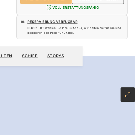
VOLL ERSTATTUNGSFÄHIG
RESERVIERUNG VERFÜGBAR
BLOCKIERT Wählen Sie Ihre Suite aus, wir halten sie für Sie und
blockieren den Preis für
7 tage
.
310 $
KREUZFAHRT BUCHEN
ANGEBOT ANFORDERN
UITEN
SCHIFF
STORYS
INCLUSIVE PLUS