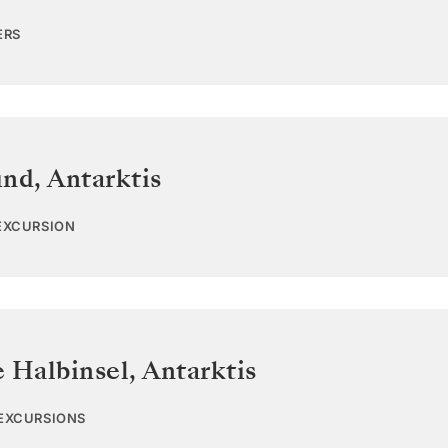
ERS
und
,
Antarktis
 EXCURSION
e Halbinsel
,
Antarktis
 EXCURSIONS