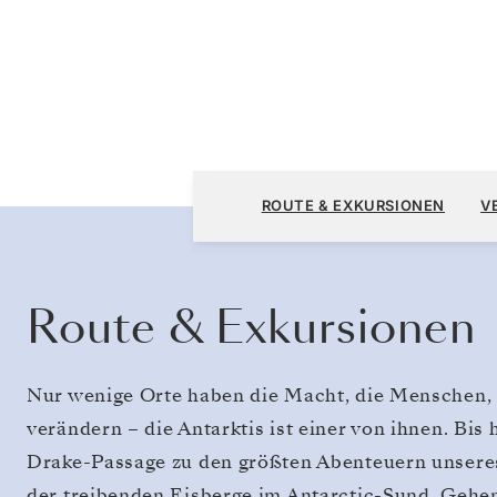
Puerto Williams nach Puerto Williams
ROUTE & EXKURSIONEN
V
Route & Exkursionen
Nur wenige Orte haben die Macht, die Menschen, 
verändern – die Antarktis ist einer von ihnen. Bi
Drake-Passage zu den größten Abenteuern unseres
der treibenden Eisberge im Antarctic-Sund. Gehe