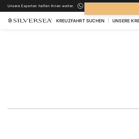
Unsere Experten helfen Ihnen weiter.
+1-888-978-4070
KREUZFAHRT SUCHEN
UNSERE KR
ZURÜCK ZU ALLEN
KREUZFAHRTEN NACH ANTARKTIS
Antarctica: Explor
Peninsula
Reise
#
E4280208010
ZU FAVORITEN HINZUFÜGEN
TEILEN
HERUNTERLAD