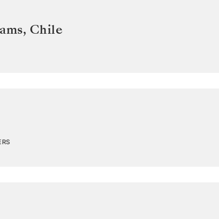
iams
,
Chile
ERS