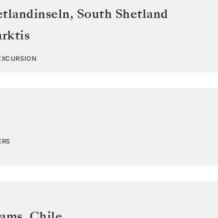
etlandinseln
,
South Shetland
arktis
 EXCURSION
ERS
iams
,
Chile