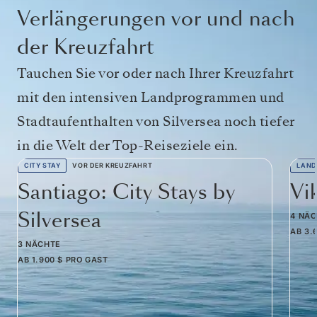
Verlängerungen vor und nach
der Kreuzfahrt
Tauchen Sie vor oder nach Ihrer Kreuzfahrt
mit den intensiven Landprogrammen und
Stadtaufenthalten von Silversea noch tiefer
in die Welt der Top-Reiseziele ein.
CITY STAY
VOR DER KREUZFAHRT
LAND
Santiago: City Stays by
Vi
Silversea
4 NÄ
AB
3.
3 NÄCHTE
AB
1.900 $
PRO GAST