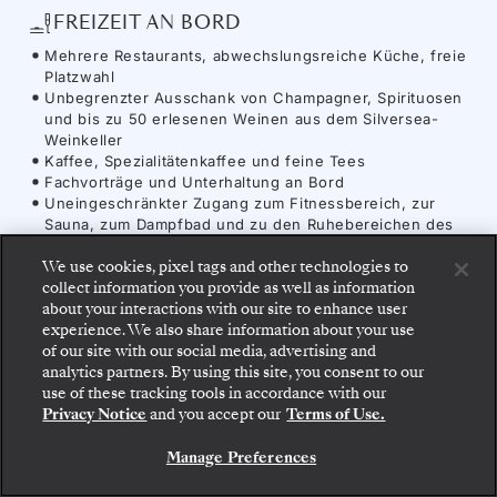
FREIZEIT AN BORD
Mehrere Restaurants, abwechslungsreiche Küche, freie
Platzwahl
Unbegrenzter Ausschank von Champagner, Spirituosen
und bis zu 50 erlesenen Weinen aus dem Silversea-
Weinkeller
Kaffee, Spezialitätenkaffee und feine Tees
Fachvorträge und Unterhaltung an Bord
Uneingeschränkter Zugang zum Fitnessbereich, zur
Sauna, zum Dampfbad und zu den Ruhebereichen des
Spas (gemäß Öffnungszeiten)
We use cookies, pixel tags and other technologies to
ANNEHMLICHKEITEN
collect information you provide as well as information
about your interactions with our site to enhance user
Unbegrenzt kostenloses WiFi
experience. We also share information about your use
Sämtliche Trinkgelder an Bord
of our site with our social media, advertising and
analytics partners. By using this site, you consent to our
Gehen Sie an Bord: Wählen Sie Ihre Suite und
use of these tracking tools in accordance with our
prüfen Sie die Preise und Inklusivleistungen, bevor
Privacy Notice
and you accept our
Terms of Use.
Sie Ihre Silversea-Reise sicher bestätigen.
Schiff
-
Silver Wind
Manage Preferences
BUCHEN SIE IHRE SUITE