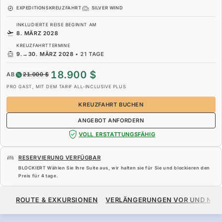
EXPEDITIONSKREUZFAHRT
SILVER WIND
INKLUDIERTE REISE BEGINNT AM
8. MÄRZ 2028
KREUZFAHRTTERMINE
9.
→
30. MÄRZ 2028
•
21 TAGE
18.900 $
AB
21.000 $
PRO GAST, MIT DEM TARIF ALL-INCLUSIVE PLUS
KREUZFAHRT BUCHEN
ANGEBOT ANFORDERN
VOLL ERSTATTUNGSFÄHIG
RESERVIERUNG VERFÜGBAR
BLOCKIERT Wählen Sie Ihre Suite aus, wir halten sie für Sie und blockieren den
Preis für
4 tage
.
18.900 $
21.000 $
AB
ROUTE & EXKURSIONEN
VERLÄNGERUNGEN VOR UND NA
PRO GAST, MIT DEM TARIF ALL-INCLUSIVE PLUS
KREUZFAHRT BUCHEN
ANGEBOT ANFORDERN