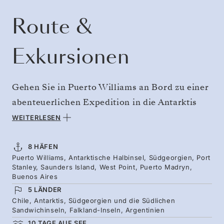
Route &
Exkursionen
Gehen Sie in Puerto Williams an Bord zu einer
abenteuerlichen Expedition in die Antarktis
und darüber hinaus. Überqueren Sie die
WEITERLESEN
Drake-Passage in den Weißen Kontinent und
verbringen Sie drei Tage zwischen
8 HÄFEN
Puerto Williams, Antarktische Halbinsel, Südgeorgien, Port
antarktischen Eisbergen und gewaltigen
Stanley, Saunders Island, West Point, Puerto Madryn,
Gletschern, bevor Sie weiter zu den
Buenos Aires
5 LÄNDER
schneebedeckten Gipfeln Südgeorgiens und
Chile, Antarktis, Südgeorgien und die Südlichen
den Kolonien von Königspinguinen reisen.
Sandwichinseln, Falkland-Inseln, Argentinien
Anschließend erwarten Sie die Albatros- und
10 TAGE AUF SEE