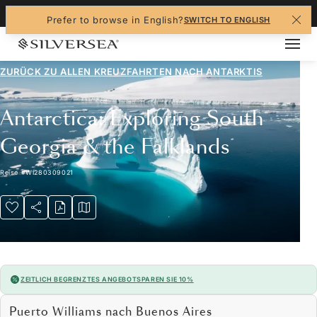
+1-888-978-4070
Prefer to browse in English?
SWITCH TO ENGLISH
ZURÜCK ZU ALLEN
KREUZFAHRTEN NACH ANTARKTIS
Antarctica: Exploring South
Georgia & the Falklands
Reise
#
WI280309021
ZEITLICH BEGRENZTES ANGEBOT
SPAREN SIE 10%
Puerto Williams nach Buenos Aires