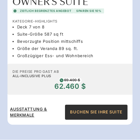
OWNER'S SUITE
ZEITLICH BEGRENZTES ANGEBOT
SPAREN SIE 10%
KATEGORIE-HIGHLIGHTS
Deck 7 von 8
Suite-Größe 587 sq ft
Bevorzugte Position mittschiffs
Größe der Veranda 89 sq. ft.
Großzügiger Ess- und Wohnbereich
DIE PREISE PRO GAST AB
ALL-INCLUSIVE PLUS
69.400 $
62.460 $
AUSSTATTUNG &
BUCHEN SIE IHRE SUITE
MERKMALE