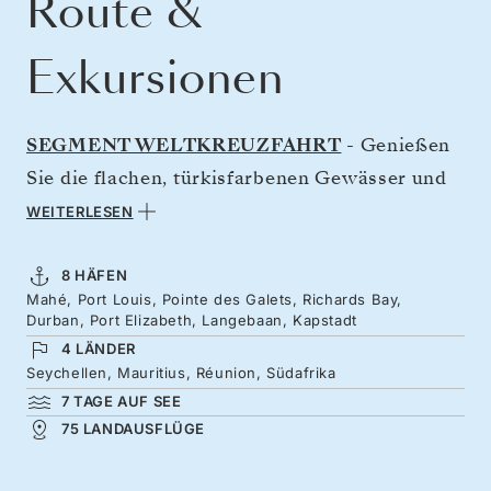
Route &
Exkursionen
SEGMENT WELTKREUZFAHRT
- Genießen
Sie die flachen, türkisfarbenen Gewässer und
die herrlichen Strände der Seychellen und
WEITERLESEN
entdecken Sie bei einem Besuch auf Mauritius
und Réunion Inseln mit versteckten Buchten,
8 HÄFEN
Mahé, Port Louis, Pointe des Galets, Richards Bay,
traumhaften Stränden und farbenfrohen
Durban, Port Elizabeth, Langebaan, Kapstadt
Korallenriffen, in denen es von schillernden
4 LÄNDER
Tropenfischen wimmelt. Nach entspannten
Seychellen, Mauritius, Réunion, Südafrika
7 TAGE AUF SEE
Tagen auf hoher See erreichen Sie die
75 LANDAUSFLÜGE
malerische Südspitze Afrikas, wo Atlantik und
Indischer Ozean aufeinandertreffen. Inmitten