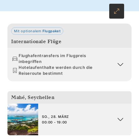
der beeindruckenden Landschaft des Kaps und
überragt vom majestätischen Tafelberg
erwartet Sie Kapstadt.
Mit optionalem
Flugpaket
Internationale Flüge
Flughafentransfers im Flugpreis
inbegriffen
Hotelaufenthalte werden durch die
Reiseroute bestimmt
Mahé
,
Seychellen
SO., 28. MÄRZ
00:00 - 19:00