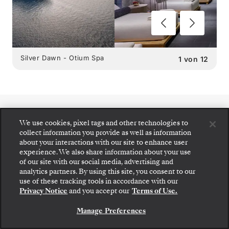
Silver Dawn - Otium Spa
1
von
12
SILVER DAWN
We use cookies, pixel tags and other technologies to
collect information you provide as well as information
SPEISEMÖGLICHKEITEN
:
about your interactions with our site to enhance user
experience. We also share information about your use
9 RESTAURANTS
of our site with our social media, advertising and
analytics partners. By using this site, you consent to our
use of these tracking tools in accordance with our
Privacy Notice
and you accept our
Terms of Use.
Manage Preferences