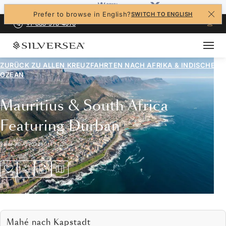
Prefer to browse in English?
SWITCH TO ENGLISH
+1-888-978-4070
ZURÜCK ZU ALLEN
KREUZFAHRTEN NACH AFRIKA & INDISCHER
OZEAN
Mauritius & South Africa
Featuring Durban
Reise
#
DA270328014
Mahé nach Kapstadt