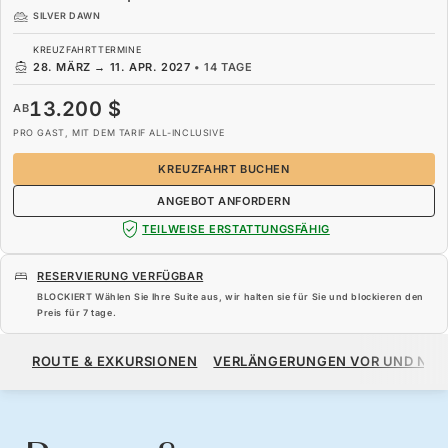
SILVER DAWN
KREUZFAHRTTERMINE
28. MÄRZ
→
11. APR. 2027
•
14 TAGE
13.200 $
AB
PRO GAST, MIT DEM TARIF ALL-INCLUSIVE
KREUZFAHRT BUCHEN
ANGEBOT ANFORDERN
TEILWEISE ERSTATTUNGSFÄHIG
RESERVIERUNG VERFÜGBAR
BLOCKIERT Wählen Sie Ihre Suite aus, wir halten sie für Sie und blockieren den
Preis für
7 tage
.
13.200 $
AB
ROUTE & EXKURSIONEN
VERLÄNGERUNGEN VOR UND NA
PRO GAST, MIT DEM TARIF ALL-INCLUSIVE
KREUZFAHRT BUCHEN
ANGEBOT ANFORDERN