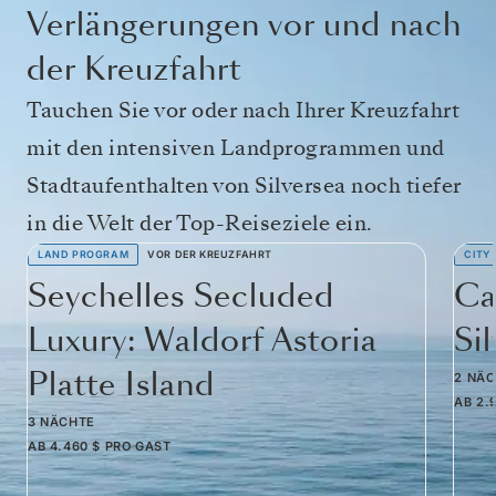
Verlängerungen vor und nach
der Kreuzfahrt
Tauchen Sie vor oder nach Ihrer Kreuzfahrt
mit den intensiven Landprogrammen und
Stadtaufenthalten von Silversea noch tiefer
in die Welt der Top-Reiseziele ein.
LAND PROGRAM
VOR DER KREUZFAHRT
CITY
Seychelles Secluded
Ca
Luxury: Waldorf Astoria
Si
Platte Island
2 NÄ
AB
2.
3 NÄCHTE
AB
4.460 $
PRO GAST