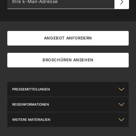
ANGEBOT ANFORDERN
BROSCHÜREN ANSEHEN
PRESSEMITTEILUNGEN
Über uns
REISEINFORMATIONEN
Silversea Erfahrung
Allgemeine Informationen
WEITERE MATERIALIEN
Investor Relations
Travel Insurance
Kontaktieren Sie Uns