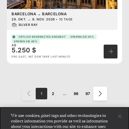
BARCELONA
→
BARCELONA
29. OKT.
→
8. NOV. 2026
•
10 TAGE
SILVER RAY
ZEITLICH BEGRENZTES ANGEBOT
SPAREN SIE 20%
SPAREN SIE 40%
AB
5.250 $
PRO GAST, MIT DEM TARIF LAST-MINUTE
1
2
…
96
97
We use cookies, pixel tags and other technologies to
collect information you provide as well as information
about your interactions with our site to enhance user