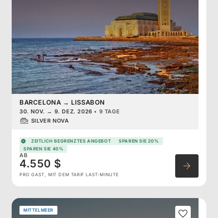
BARCELONA
→
LISSABON
30. NOV.
→
9. DEZ. 2026
•
9 TAGE
SILVER NOVA
ZEITLICH BEGRENZTES ANGEBOT
SPAREN SIE 20%
SPAREN SIE 40%
AB
4.550 $
PRO GAST, MIT DEM TARIF LAST-MINUTE
MITTELMEER