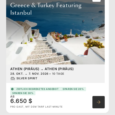
Greece & Turkey Featuring
Istanbul
ATHEN (PIRÄUS)
→
ATHEN (PIRÄUS)
28. OKT.
→
7. NOV. 2026
•
10 TAGE
SILVER SPIRIT
ZEITLICH BEGRENZTES ANGEBOT
SPAREN SIE 20%
SPAREN SIE 30%
AB
6.650 $
PRO GAST, MIT DEM TARIF LAST-MINUTE