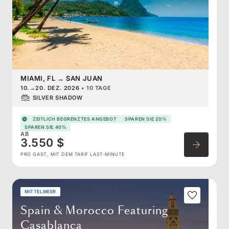
MIAMI, FL
→
SAN JUAN
10.
→
20. DEZ. 2026
•
10 TAGE
SILVER SHADOW
ZEITLICH BEGRENZTES ANGEBOT
SPAREN SIE 20%
SPAREN SIE 40%
AB
3.550 $
PRO GAST, MIT DEM TARIF LAST-MINUTE
MITTELMEER
Spain & Morocco Featuring
Casablanca