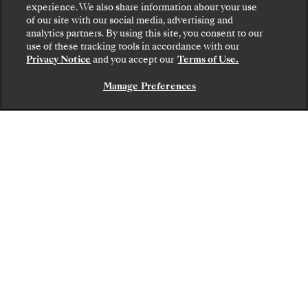
experience. We also share information about your use
of our site with our social media, advertising and
BIS ZU
40%
analytics partners. By using this site, you consent to our
use of these tracking tools in accordance with our
Privacy Notice
and you accept our
Terms of Use.
ERSPARNIS
Manage Preferences
KONTAKTIEREN SIE UNS
Nur für kurze Zeit: Sichern Sie sich bis zu
40%
auf ausgewählte Reisen weltweit.
Reisen Sie von den traditionsreichen Häfen
des Mittelmeers und den üppigen
Rückzugsorten der Karibik bis zu den
eisigen Grenzen der Antarktis und den
beeindruckenden Landschaften Asiens.
Reservieren Sie Ihre Suite bis zum
8.