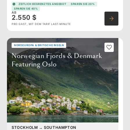
ZEITLICH BEGRENZTES ANGEBOT
SPAREN SIE 20%
SPAREN SIE 40%
AB
2.550 $
PRO GAST, MIT DEM TARIF LAST-MINUTE
NORDEUROPA & BRITISCHE INSELN
Norwegian Fjords & Denmark
Featuring Oslo
STOCKHOLM
→
SOUTHAMPTON