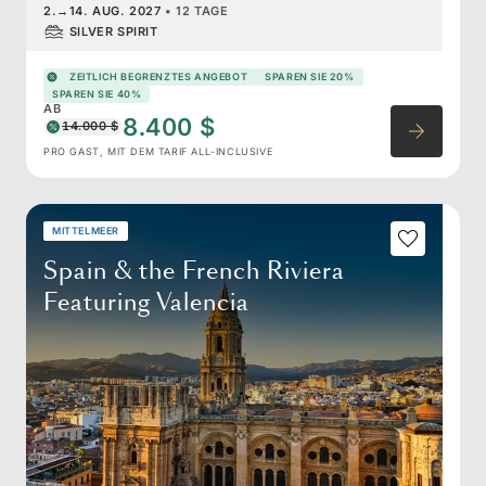
2.
→
14. AUG. 2027
•
12 TAGE
SILVER SPIRIT
ZEITLICH BEGRENZTES ANGEBOT
SPAREN SIE 20%
SPAREN SIE 40%
AB
8.400 $
14.000 $
PRO GAST, MIT DEM TARIF ALL-INCLUSIVE
MITTELMEER
Spain & the French Riviera
Featuring Valencia