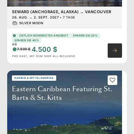
SEWARD (ANCHORAGE, ALASKA)
→
VANCOUVER
26. AUG.
→
2. SEPT. 2027
•
7 TAGE
SILVER MOON
ZEITLICH BEGRENZTES ANGEBOT
SPAREN SIE 20%
SPAREN SIE 40%
AB
4.500 $
7.500 $
PRO GAST, MIT DEM TARIF ALL-INCLUSIVE
KARIBIK & MITTELAMERIKA
Eastern Caribbean Featuring St.
Barts & St. Kitts