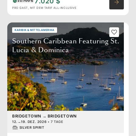
7.020 $
11.700 $
PRO GAST, MIT DEM TARIF ALL-INCLUSIVE
KARIBIK & MITTELAMERIKA
Southern Caribbean Featuring St.
Lucia & Dominica
BRIDGETOWN
→
BRIDGETOWN
12.
→
19. DEZ. 2026
•
7 TAGE
SILVER SPIRIT