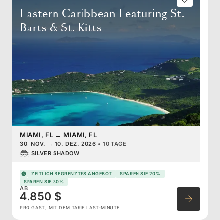
Eastern Caribbean Featuring St.
Barts & St. Kitts
MIAMI, FL
→
MIAMI, FL
30. NOV.
→
10. DEZ. 2026
•
10 TAGE
SILVER SHADOW
ZEITLICH BEGRENZTES ANGEBOT
SPAREN SIE 20%
SPAREN SIE 30%
AB
4.850 $
PRO GAST, MIT DEM TARIF LAST-MINUTE