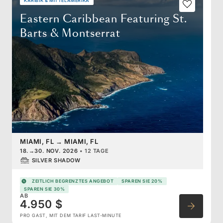
KARIBIK & MITTELAMERIKA
Eastern Caribbean Featuring St.
Barts & Montserrat
MIAMI, FL
→
MIAMI, FL
18.
→
30. NOV. 2026
•
12 TAGE
SILVER SHADOW
ZEITLICH BEGRENZTES ANGEBOT
SPAREN SIE 20%
SPAREN SIE 30%
AB
4.950 $
PRO GAST, MIT DEM TARIF LAST-MINUTE