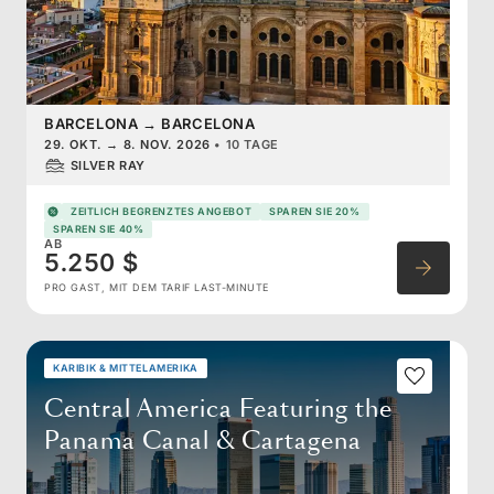
BARCELONA
→
BARCELONA
29. OKT.
→
8. NOV. 2026
•
10 TAGE
SILVER RAY
ZEITLICH BEGRENZTES ANGEBOT
SPAREN SIE 20%
SPAREN SIE 40%
AB
5.250 $
PRO GAST, MIT DEM TARIF LAST-MINUTE
KARIBIK & MITTELAMERIKA
Central America Featuring the
Panama Canal & Cartagena