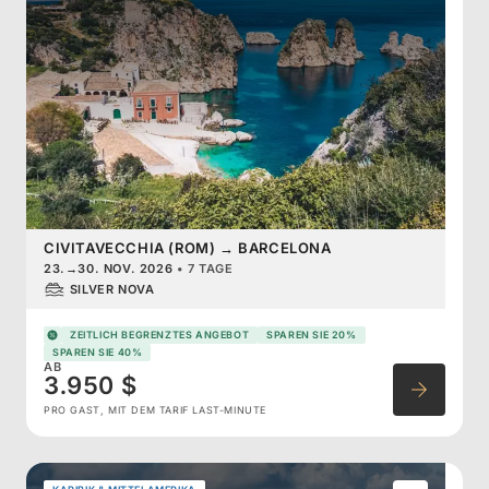
CIVITAVECCHIA (ROM)
→
BARCELONA
23.
→
30. NOV. 2026
•
7 TAGE
SILVER NOVA
ZEITLICH BEGRENZTES ANGEBOT
SPAREN SIE 20%
SPAREN SIE 40%
AB
3.950 $
PRO GAST, MIT DEM TARIF LAST-MINUTE