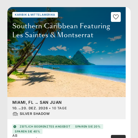
KARIBIK & MITTELAMERIKA
Southern Caribbean Featuring
Les Saintes & Montserrat
MIAMI, FL
→
SAN JUAN
10.
→
20. DEZ. 2026
•
10 TAGE
SILVER SHADOW
ZEITLICH BEGRENZTES ANGEBOT
SPAREN SIE 20%
SPAREN SIE 40%
AB