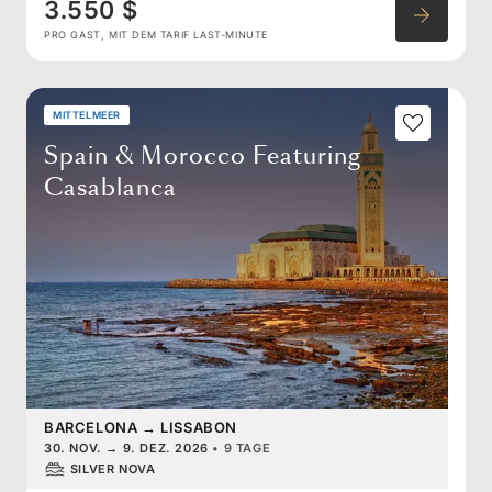
3.550 $
PRO GAST, MIT DEM TARIF LAST-MINUTE
MITTELMEER
Spain & Morocco Featuring
Casablanca
BARCELONA
→
LISSABON
30. NOV.
→
9. DEZ. 2026
•
9 TAGE
SILVER NOVA