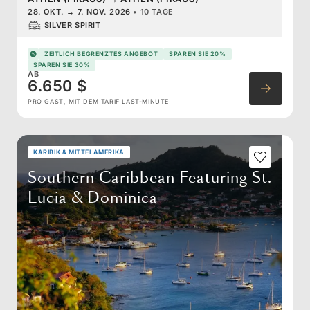
28. OKT.
→
7. NOV. 2026
•
10 TAGE
SILVER SPIRIT
ZEITLICH BEGRENZTES ANGEBOT
SPAREN SIE 20%
SPAREN SIE 30%
AB
6.650 $
PRO GAST, MIT DEM TARIF LAST-MINUTE
KARIBIK & MITTELAMERIKA
Southern Caribbean Featuring St.
Lucia & Dominica