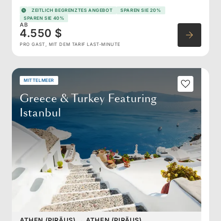
ZEITLICH BEGRENZTES ANGEBOT
SPAREN SIE 20%
SPAREN SIE 40%
AB
4.550 $
PRO GAST, MIT DEM TARIF LAST-MINUTE
MITTELMEER
Greece & Turkey Featuring
Istanbul
ATHEN (PIRÄUS)
→
ATHEN (PIRÄUS)