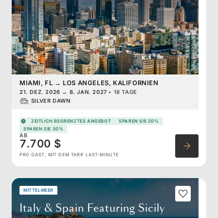
MIAMI, FL
→
LOS ANGELES, KALIFORNIEN
21. DEZ. 2026
→
8. JAN. 2027
•
18 TAGE
SILVER DAWN
ZEITLICH BEGRENZTES ANGEBOT
SPAREN SIE 20%
SPAREN SIE 30%
AB
7.700 $
PRO GAST, MIT DEM TARIF LAST-MINUTE
MITTELMEER
Italy & Spain Featuring Sicily