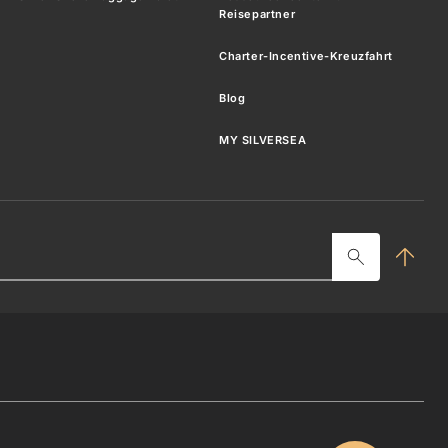
Reisepartner
Charter-Incentive-Kreuzfahrt
Blog
MY SILVERSEA
Such
hier
ein