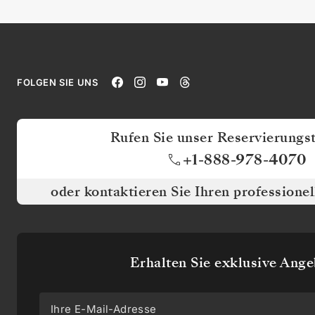
INFORMIERT
Informieren
Sie
sich
als
Erster
FOLGEN SIE UNS
über
unsere
Reiserouten
und
Rufen Sie unser Reservierungs
erhalten
+1-888-978-4070
Sie
exklusive
Angebote,
oder kontaktieren Sie Ihren professione
Artikel
über
Reiseziele
und
vieles
Erhalten Sie exklusive Ang
mehr.
Keine
Sorge,
wir