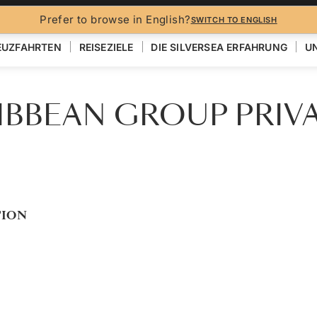
Prefer to browse in English?
SWITCH TO ENGLISH
EUZFAHRTEN
REISEZIELE
DIE SILVERSEA ERFAHRUNG
UN
IBBEAN GROUP PRIV
TION