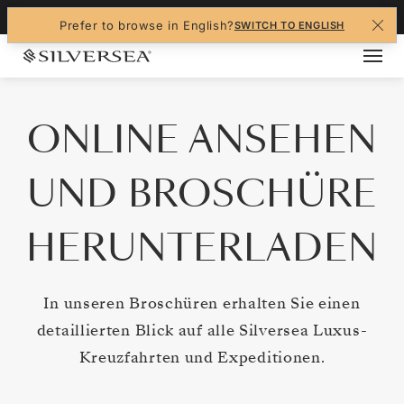
Navigated to ONLINE ANSEHEN UND BROSCH
+1-888-978-4070
Prefer to browse in English?
SWITCH TO ENGLISH
ONLINE ANSEHEN
UND BROSCHÜRE
HERUNTERLADEN
In unseren Broschüren erhalten Sie einen
detaillierten Blick auf alle Silversea Luxus-
Kreuzfahrten und Expeditionen.