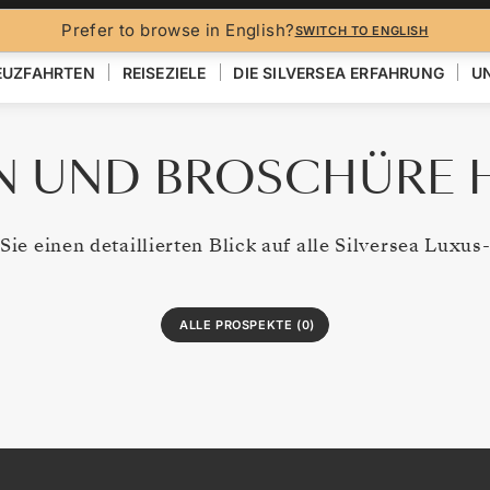
ÜRE HERUNTERLADEN
Prefer to browse in English?
SWITCH TO ENGLISH
EUZFAHRTEN
REISEZIELE
DIE SILVERSEA ERFAHRUNG
UN
N UND BROSCHÜRE
Sie einen detaillierten Blick auf alle Silversea Luxu
ALLE PROSPEKTE (0)