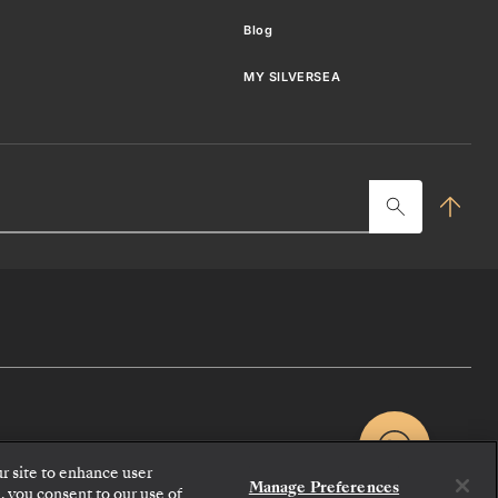
Blog
MY SILVERSEA
Such
hier
ein
ur site to enhance user
Manage Preferences
, you consent to our use of
KONTAKTIEREN SIE UNS