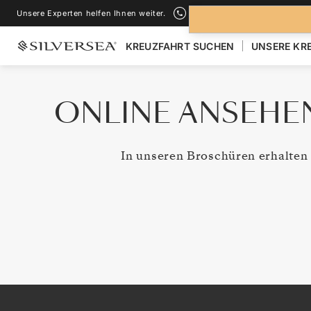
Navigated to ONLINE ANSEHEN UND BROSCH
Unsere Experten helfen Ihnen weiter.
+1-888-978-4070
KREUZFAHRT SUCHEN
UNSERE KR
ONLINE ANSEHE
In unseren Broschüren erhalten 