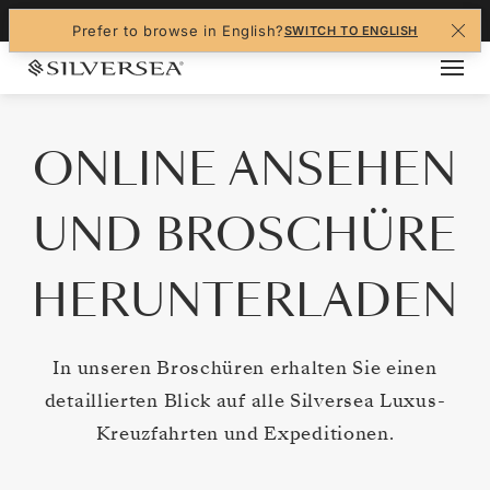
Navigated to ONLINE ANSEHEN UND BROSCH
+1-888-978-4070
Prefer to browse in English?
SWITCH TO ENGLISH
ONLINE ANSEHEN
UND BROSCHÜRE
HERUNTERLADEN
In unseren Broschüren erhalten Sie einen
detaillierten Blick auf alle Silversea Luxus-
Kreuzfahrten und Expeditionen.