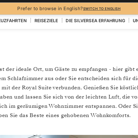
Prefer to browse in English?
SWITCH TO ENGLISH
EUZFAHRTEN
REISEZIELE
DIE SILVERSEA ERFAHRUNG
UN
ist der ideale Ort, um Gäste zu empfangen - hier gib
m Schlafzimmer aus oder Sie entscheiden sich für di
 mit der Royal Suite verbunden. Genießen Sie köstlic
haben und lassen Sie sich von der leichten Luft, die
 sich im geräumigen Wohnzimmer entspannen. Oder Si
leben Sie das Beste eines gehobenen Wohnkomforts.