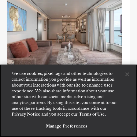
We use cookies, pixel tags and other technologies to
Otium Suite
collect information you provide as well as information
about your interactions with our site to enhance user
L’Otium Suite est l’une des plus raffinées de
experience. We also share information about your use
of our site with our social media, advertising and
nos nouvelles suites. Mais le trésor
analytics partners. By using this site, you consent to our
incontestable de l’Otium Suite reste son
use of these tracking tools in accordance with our
incomparable vue à 270 degrés qui vous
Privacy Notice
and you accept our
Terms of Use.
offrira certainement la plus belle vue sur
Manage Preferences
votre destination.
NOUS CONTACTER