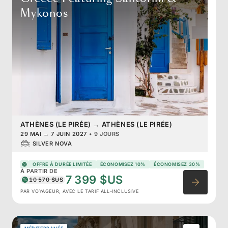
Mykonos
ATHÈNES (LE PIRÉE)
→
ATHÈNES (LE PIRÉE)
29 MAI
→
7 JUIN 2027
•
9 JOURS
SILVER NOVA
OFFRE À DURÉE LIMITÉE
ÉCONOMISEZ 10%
ÉCONOMISEZ 30%
À PARTIR DE
7 399 $US
10 570 $US
PAR VOYAGEUR, AVEC LE TARIF ALL-INCLUSIVE