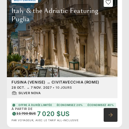
MÉDITERRANÉE
Italy & the Adriatic Featuring
Puglia
FUSINA (VENISE)
→
CIVITAVECCHIA (ROME)
28 OCT.
→
7 NOV. 2027
•
10 JOURS
SILVER NOVA
OFFRE À DURÉE LIMITÉE
ÉCONOMISEZ 20%
ÉCONOMISEZ 40%
À PARTIR DE
7 020 $US
11 700 $US
PAR VOYAGEUR, AVEC LE TARIF ALL-INCLUSIVE