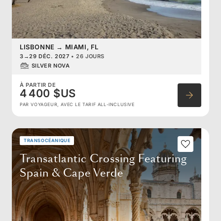
LISBONNE
→
MIAMI, FL
3
→
29 DÉC. 2027
•
26 JOURS
SILVER NOVA
À PARTIR DE
4 400 $US
PAR VOYAGEUR, AVEC LE TARIF ALL-INCLUSIVE
TRANSOCÉANIQUE
Transatlantic Crossing Featuring
Spain & Cape Verde