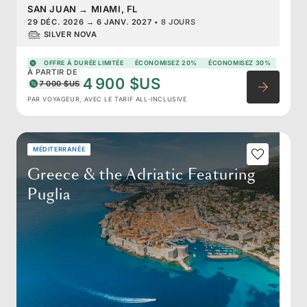
SAN JUAN
→
MIAMI, FL
29 DÉC. 2026
→
6 JANV. 2027
•
8 JOURS
SILVER NOVA
OFFRE À DURÉE LIMITÉE
ÉCONOMISEZ 20%
ÉCONOMISEZ 30%
À PARTIR DE
4 900 $US
7 000 $US
PAR VOYAGEUR, AVEC LE TARIF ALL-INCLUSIVE
MÉDITERRANÉE
Greece & the Adriatic Featuring
Puglia