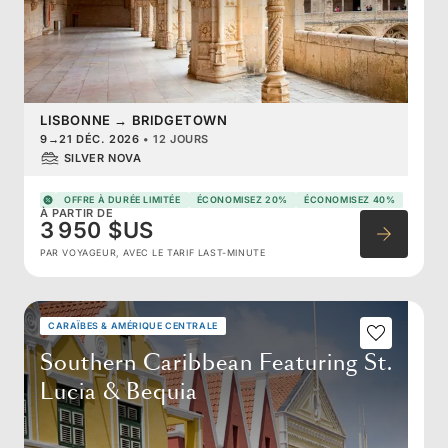
LISBONNE
→
BRIDGETOWN
9
→
21 DÉC. 2026
•
12 JOURS
SILVER NOVA
OFFRE À DURÉE LIMITÉE
ÉCONOMISEZ 20%
ÉCONOMISEZ 40%
À PARTIR DE
3 950 $US
PAR VOYAGEUR, AVEC LE TARIF LAST-MINUTE
CARAÏBES & AMÉRIQUE CENTRALE
Southern Caribbean Featuring St.
Lucia & Bequia