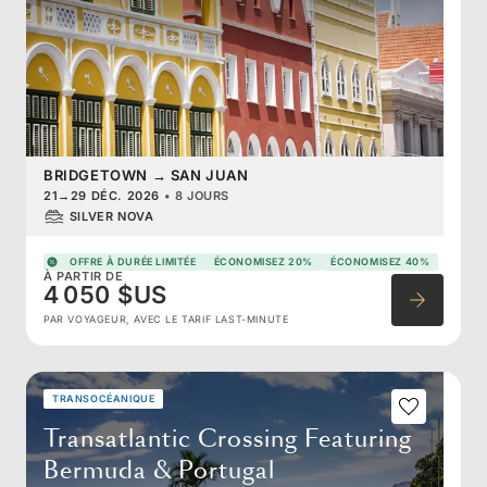
BRIDGETOWN
→
SAN JUAN
21
→
29 DÉC. 2026
•
8 JOURS
SILVER NOVA
OFFRE À DURÉE LIMITÉE
ÉCONOMISEZ 20%
ÉCONOMISEZ 40%
À PARTIR DE
4 050 $US
PAR VOYAGEUR, AVEC LE TARIF LAST-MINUTE
TRANSOCÉANIQUE
Transatlantic Crossing Featuring
Bermuda & Portugal