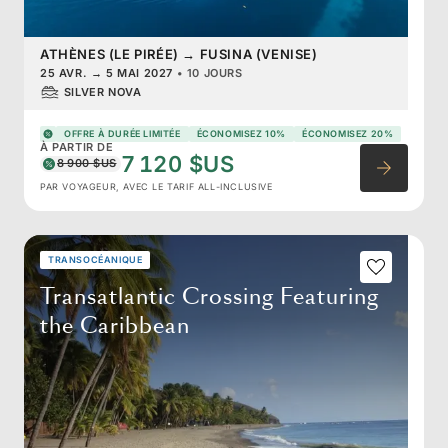
ATHÈNES (LE PIRÉE)
→
FUSINA (VENISE)
25 AVR.
→
5 MAI 2027
•
10 JOURS
SILVER NOVA
OFFRE À DURÉE LIMITÉE
ÉCONOMISEZ 10%
ÉCONOMISEZ 20%
À PARTIR DE
7 120 $US
8 900 $US
PAR VOYAGEUR, AVEC LE TARIF ALL-INCLUSIVE
TRANSOCÉANIQUE
Transatlantic Crossing Featuring
the Caribbean