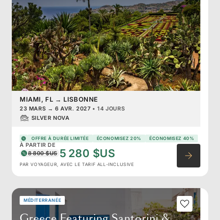
MIAMI, FL
→
LISBONNE
23 MARS
→
6 AVR. 2027
•
14 JOURS
SILVER NOVA
OFFRE À DURÉE LIMITÉE
ÉCONOMISEZ 20%
ÉCONOMISEZ 40%
À PARTIR DE
5 280 $US
8 800 $US
PAR VOYAGEUR, AVEC LE TARIF ALL-INCLUSIVE
MÉDITERRANÉE
Greece Featuring Santorini &