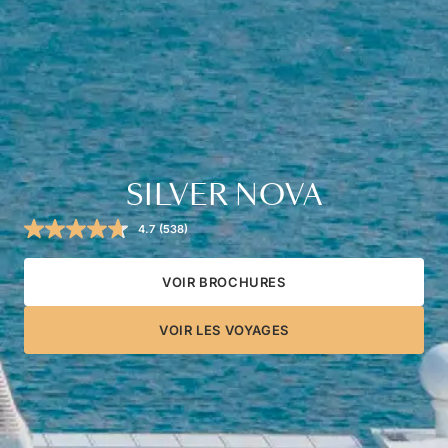
SILVER NOVA
4.7
(538)
Read
538
Reviews.
Same
VOIR BROCHURES
page
link.
VOIR LES VOYAGES