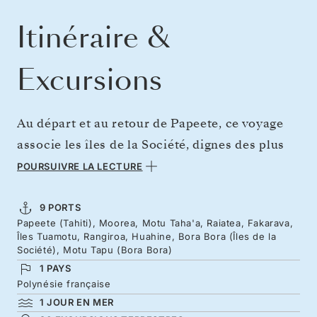
Itinéraire &
Excursions
Au départ et au retour de Papeete, ce voyage
associe les îles de la Société, dignes des plus
belles cartes postales, à deux somptueux atolls
POURSUIVRE LA LECTURE
des Tuamotu. Une nuit à Raiatea, berceau de la
culture polynésienne, suivie d’une immersion
9 PORTS
Papeete (Tahiti), Moorea, Motu Taha'a, Raiatea, Fakarava,
au cœur de l’extraordinaire biodiversité de la
Îles Tuamotu, Rangiroa, Huahine, Bora Bora (Îles de la
réserve de biosphère de Fakarava, inscrite à
Société), Motu Tapu (Bora Bora)
1 PAYS
l’UNESCO. Le voyage s’achève par une ultime
Polynésie française
immersion dans le lagon de Bora Bora, où la
1 JOUR EN MER
silhouette escarpée du mont Otemanu se