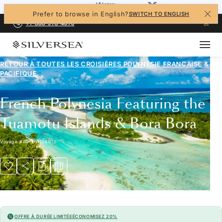
Prefer to browse in English?
SWITCH TO ENGLISH
+1-888-978-4070
RETOUR À TOUTES LES
CROISIÈRES POLYNÉSIE FRANÇAISE &
PACIFIQUE
French Polynesia Featuring the
Tuamotu Islands & Bora Bora
Voyage
#
WH281126010
OFFRE À DURÉE LIMITÉE
ÉCONOMISEZ 20%