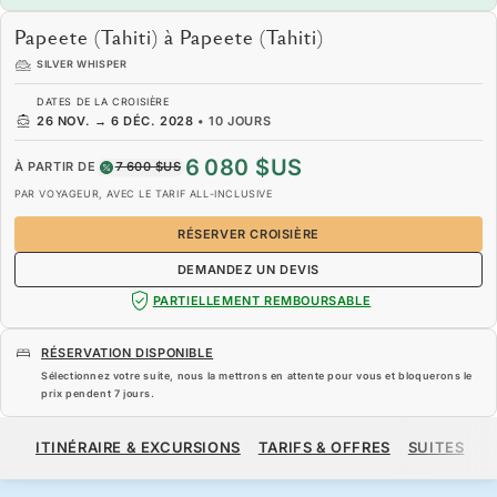
Papeete (Tahiti) à Papeete (Tahiti)
SILVER WHISPER
DATES DE LA CROISIÈRE
26 NOV.
→
6 DÉC. 2028
•
10 JOURS
6 080 $US
À PARTIR DE
7 600 $US
PAR VOYAGEUR, AVEC LE TARIF ALL-INCLUSIVE
RÉSERVER CROISIÈRE
DEMANDEZ UN DEVIS
PARTIELLEMENT REMBOURSABLE
RÉSERVATION DISPONIBLE
Sélectionnez votre suite, nous la mettrons en attente pour vous et bloquerons le
prix pendent
7 jours
.
6 080 $US
7 600 $US
À PARTIR DE
ITINÉRAIRE & EXCURSIONS
TARIFS & OFFRES
SUITES
N
PAR VOYAGEUR, AVEC LE TARIF ALL-INCLUSIVE
RÉSERVER CROISIÈRE
DEMANDEZ UN DEVIS