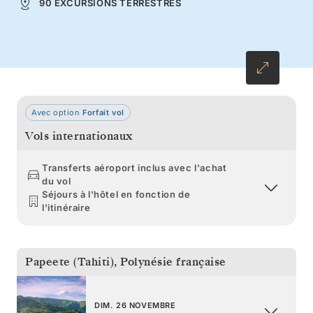
90 EXCURSIONS TERRESTRES
dresse aux côtés de l’îlot de Motu Tapu.
Avec option
Forfait vol
Vols internationaux
Transferts aéroport inclus avec l'achat
du vol
Séjours à l'hôtel en fonction de
l'itinéraire
Papeete (Tahiti)
,
Polynésie française
DIM. 26 NOVEMBRE