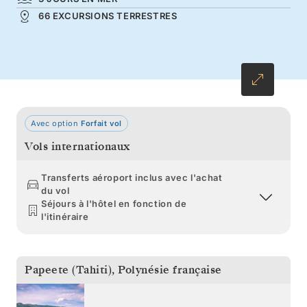
66 EXCURSIONS TERRESTRES
polynésienne et découvrez une sélection des
plages, ainsi que des eaux et des récifs
coralliens parmi les plus beaux de la planète.
Avec option
Forfait vol
Vols internationaux
Transferts aéroport inclus avec l'achat
du vol
Séjours à l'hôtel en fonction de
l'itinéraire
Papeete (Tahiti)
,
Polynésie française