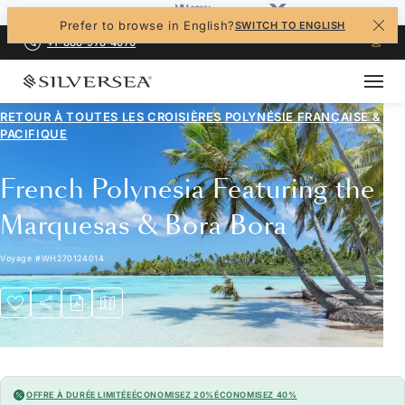
Prefer to browse in English?
SWITCH TO ENGLISH
+1-888-978-4070
RETOUR À TOUTES LES
CROISIÈRES POLYNÉSIE FRANÇAISE &
PACIFIQUE
French Polynesia Featuring the
Marquesas & Bora Bora
Voyage
#
WH270124014
OFFRE À DURÉE LIMITÉE
ÉCONOMISEZ 20%
ÉCONOMISEZ 40%