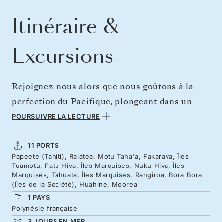
Itinéraire &
Excursions
Rejoignez-nous alors que nous goûtons à la
perfection du Pacifique, plongeant dans un
camaïeu de bleus : des eaux peu profondes et
POURSUIVRE LA LECTURE
lagons étincelants aux cieux infinis qui se
mêlent aux intenses étendues de l’océan.
11 PORTS
Papeete (Tahiti), Raiatea, Motu Taha'a, Fakarava, Îles
Explorez des archipels pittoresques, des vues
Tuamotu, Fatu Hiva, Îles Marquises, Nuku Hiva, Îles
séduisantes de Bora-Bora aux plages
Marquises, Tahuata, Îles Marquises, Rangiroa, Bora Bora
(Îles de la Société), Huahine, Moorea
romantiques des atolls reculés, sans oublier
1 PAYS
l’aura mystique des spectaculaires îles
Polynésie française
Marquises. Plongez dans la culture
3 JOURS EN MER