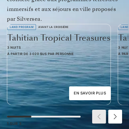
immersifs et aux séjours en ville proposés
par Silversea.
LAND PROGRAM
AVANT LA CROISIÈRE
LAND
Tahitian Tropical Treasures
Ta
3 NUITS
3 NUI
À PARTIR DE
3 020 $US
PAR PERSONNE
À PAR
EN SAVOIR PLUS
1
SUR
3