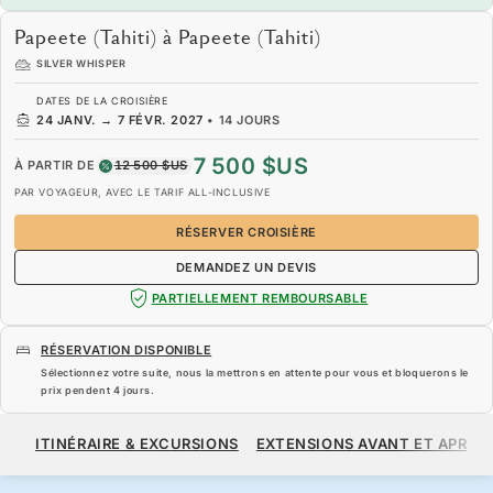
Papeete (Tahiti) à Papeete (Tahiti)
SILVER WHISPER
DATES DE LA CROISIÈRE
24 JANV.
→
7 FÉVR. 2027
•
14 JOURS
7 500 $US
À PARTIR DE
12 500 $US
PAR VOYAGEUR, AVEC LE TARIF ALL-INCLUSIVE
RÉSERVER CROISIÈRE
DEMANDEZ UN DEVIS
PARTIELLEMENT REMBOURSABLE
RÉSERVATION DISPONIBLE
Sélectionnez votre suite, nous la mettrons en attente pour vous et bloquerons le
prix pendent
4 jours
.
7 500 $US
12 500 $US
À PARTIR DE
ITINÉRAIRE & EXCURSIONS
EXTENSIONS AVANT ET APRÈS
PAR VOYAGEUR, AVEC LE TARIF ALL-INCLUSIVE
RÉSERVER CROISIÈRE
DEMANDEZ UN DEVIS