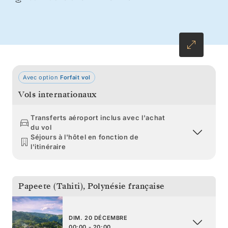
immaculés, où les volcans dominent des lagons
d’azur et des récifs coralliens florissants.
Avec option
Forfait vol
Vols internationaux
Transferts aéroport inclus avec l'achat
du vol
Séjours à l'hôtel en fonction de
l'itinéraire
Papeete (Tahiti)
,
Polynésie française
DIM. 20 DÉCEMBRE
00:00 - 20:00