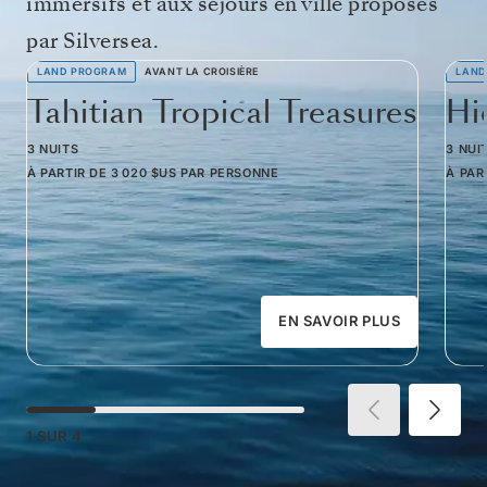
immersifs et aux séjours en ville proposés
par Silversea.
LAND PROGRAM
AVANT LA CROISIÈRE
LAND
Tahitian Tropical Treasures
Hi
3 NUITS
3 NUI
À PARTIR DE
3 020 $US
PAR PERSONNE
À PAR
EN SAVOIR PLUS
1
SUR
4