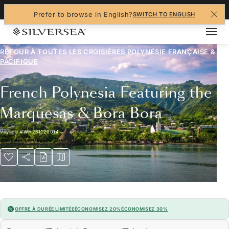
+1-888-978-4070
Prefer to browse in English?
SWITCH TO ENGLISH
RETOUR À TOUTES LES
CROISIÈRES POLYNÉSIE FRANÇAISE &
PACIFIQUE
French Polynesia Featuring the
Marquesas & Bora Bora
Voyage
#
WH261220014
OFFRE À DURÉE LIMITÉE
ÉCONOMISEZ 20%
ÉCONOMISEZ 30%