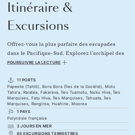
Itinéraire &
Excursions
Offrez-vous la plus parfaite des escapades
dans le Pacifique-Sud. Explorez l’archipel des
Tuamotu et les îles Marquises lors d’un voyage
POURSUIVRE LA LECTURE
de 14 jours en plein paradis. Cette boucle au
départ de Tahiti sera couronnée pour un
11 PORTS
Papeete (Tahiti), Bora Bora (Îles de la Société), Motu
réveillon de Noël à l’ombre des palmiers
Taha'a, Raiatea, Fakarava, Îles Tuamotu, Nuku Hiva, Îles
alanguis de Fakarava. Chaque jour apporte son
Marquises, Fatu Hiva, Îles Marquises, Tahuata, Îles
Marquises, Rangiroa, Huahine, Moorea
lot de surprises : plongée avec masque et tuba
1 PAYS
dans des fonds exceptionnels, plages désertes
Polynésie française
romantiques ou sites culturels sacrés.
3 JOURS EN MER
65 EXCURSIONS TERRESTRES
Immergez-vous dans des paysages marins