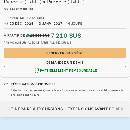
Papeete (Tahiti) à Papeete (Tahiti)
SILVER WHISPER
DATES DE LA CROISIÈRE
20 DÉC. 2026
→
3 JANV. 2027
•
14 JOURS
7 210 $US
À PARTIR DE
10 300 $US
PAR VOYAGEUR, AVEC LE TARIF ALL-INCLUSIVE
RÉSERVER CROISIÈRE
DEMANDEZ UN DEVIS
PARTIELLEMENT REMBOURSABLE
RÉSERVATION DISPONIBLE
Sélectionnez votre suite, nous la mettrons en attente pour vous et bloquerons le
prix pendent
4 jours
.
7 210 $US
10 300 $US
À PARTIR DE
ITINÉRAIRE & EXCURSIONS
EXTENSIONS AVANT ET APRÈS
PAR VOYAGEUR, AVEC LE TARIF ALL-INCLUSIVE
RÉSERVER CROISIÈRE
DEMANDEZ UN DEVIS