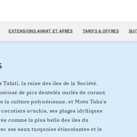
5 
7 700 $US
25 OCT.
→
1 NOV. 2026
À PARTIR DE
EXTENSIONS AVANT ET APRÈS
TARIFS & OFFRES
SUI
7 JOURS
PAR VOYAGEUR, AVEC LE TARIF A
s
ahiti, la reine des îles de la Société.
hérissé de pics dentelés ourlés de coraux
de la culture polynésienne, et Motu Taha'a
 cocotiers avachis, ses plages idylliques
rée comme la plus belle des îles du
vec ses eaux turquoise étincelantes et le