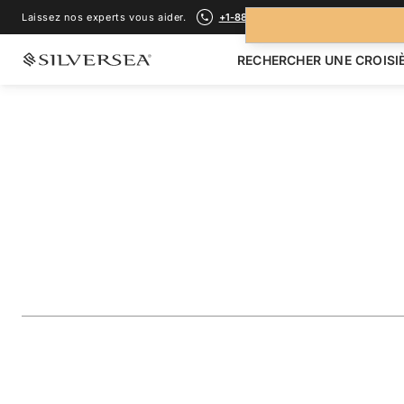
Laissez nos experts vous aider.
+1-888-978-4070
RECHERCHER UNE CROISI
RETOUR À TOUTES LES
CROISIÈRES POLYNÉSIE FRANÇAISE &
French Polynesia F
Raiatea & Bora Bo
Voyage
#
WH261025007
AJOUTER AUX FAVORIS
PARTAGER
TÉLÉCHARGER