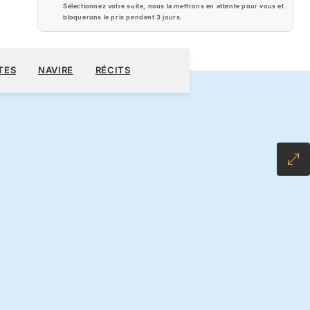
Sélectionnez votre suite, nous la mettrons en attente pour vous et
bloquerons le prix pendent
3 jours
.
390 $US
RÉSERVER CROISIÈRE
DEMANDEZ UN DEVIS
TES
NAVIRE
RÉCITS
LL-INCLUSIVE