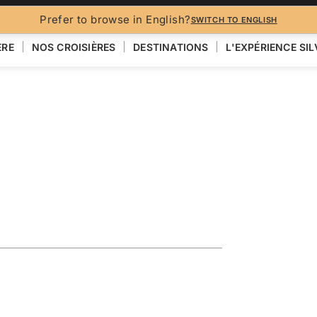
BROCH
Prefer to browse in English?
SWITCH TO ENGLISH
ÈRE
NOS CROISIÈRES
DESTINATIONS
L'EXPÉRIENCE SI
 PACIFIQUE
eaturing
ra
VOIR LA CARTE