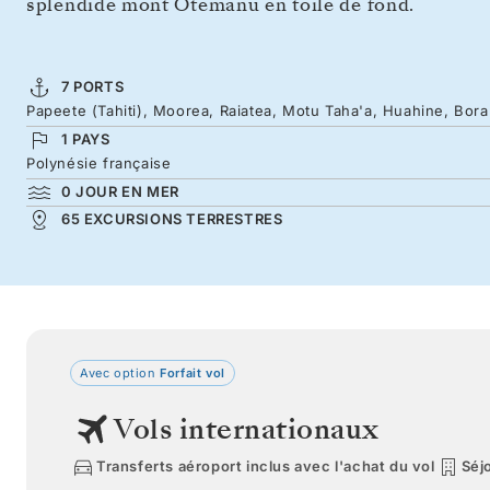
splendide mont Otemanu en toile de fond.
7 PORTS
Papeete (Tahiti), Moorea, Raiatea, Motu Taha'a, Huahine, Bora
1 PAYS
Polynésie française
0 JOUR EN MER
65 EXCURSIONS TERRESTRES
Avec option
Forfait vol
Vols internationaux
Transferts aéroport inclus avec l'achat du vol
Séjo