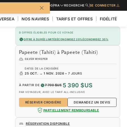
URES
DEMANDER UN DEVIS
BLOG
FRA
RECHERCHE
SE CONNECTER
LVERSEA
NOS NAVIRES
TARIFS ET OFFRES
FIDÉLITÉ
3
OFFRES ÉLIGIBLES POUR CE VOYAGE
OFFRE À DURÉE LIMITÉE
ÉCONOMISEZ 20%
ÉCONOMISEZ 30%
Papeete (Tahiti) à Papeete (Tahiti)
SILVER WHISPER
DATES DE LA CROISIÈRE
25 OCT.
→
1 NOV. 2026
•
7 JOURS
5 390 $US
À PARTIR DE
7 700 $US
PAR VOYAGEUR, AVEC LE TARIF ALL-INCLUSIVE
RÉSERVER CROISIÈRE
DEMANDEZ UN DEVIS
PARTIELLEMENT REMBOURSABLE
RÉSERVATION DISPONIBLE