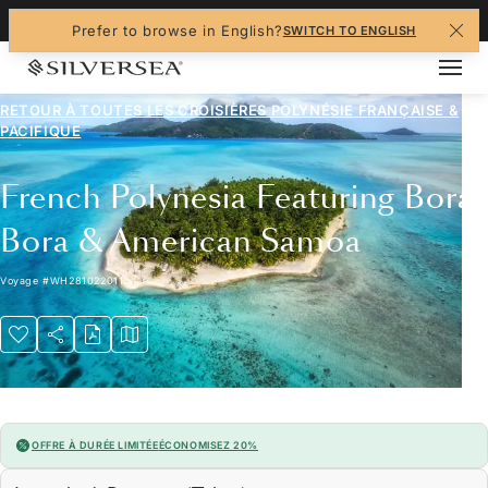
+1-888-978-4070
Prefer to browse in English?
SWITCH TO ENGLISH
RETOUR À TOUTES LES
CROISIÈRES POLYNÉSIE FRANÇAISE &
PACIFIQUE
French Polynesia Featuring Bora
Bora & American Samoa
Voyage
#
WH281022011
OFFRE À DURÉE LIMITÉE
ÉCONOMISEZ 20%