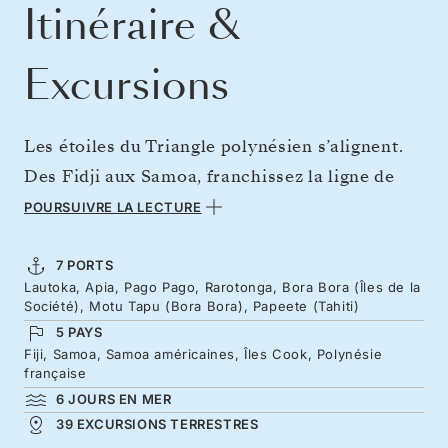
Itinéraire &
Excursions
Les étoiles du Triangle polynésien s’alignent.
Des Fidji aux Samoa, franchissez la ligne de
changement de date et gagnez une journée
POURSUIVRE LA LECTURE
supplémentaire, idéale pour explorer les
Samoa américaines et les paysages luxuriants
7 PORTS
Lautoka, Apia, Pago Pago, Rarotonga, Bora Bora (Îles de la
du mont Rainmaker. Poursuivez ensuite vers
Société), Motu Tapu (Bora Bora), Papeete (Tahiti)
les lointaines îles Cook et leur intérieur
5 PAYS
émeraude, avant de conclure votre voyage dans
Fiji, Samoa, Samoa américaines, Îles Cook, Polynésie
française
les îles de la Société, à Bora Bora, où lagons,
6 JOURS EN MER
récifs tropicaux et pics escarpés incarnent le
39 EXCURSIONS TERRESTRES
Pacifique Sud.