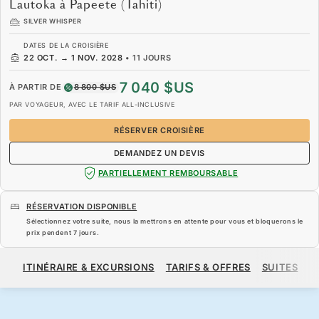
Lautoka à Papeete (Tahiti)
SILVER WHISPER
DATES DE LA CROISIÈRE
22 OCT.
→
1 NOV. 2028
•
11 JOURS
7 040 $US
À PARTIR DE
8 800 $US
PAR VOYAGEUR, AVEC LE TARIF ALL-INCLUSIVE
RÉSERVER CROISIÈRE
DEMANDEZ UN DEVIS
PARTIELLEMENT REMBOURSABLE
RÉSERVATION DISPONIBLE
Sélectionnez votre suite, nous la mettrons en attente pour vous et bloquerons le
prix pendent
7 jours
.
7 040 $US
8 800 $US
À PARTIR DE
ITINÉRAIRE & EXCURSIONS
TARIFS & OFFRES
SUITES
N
PAR VOYAGEUR, AVEC LE TARIF ALL-INCLUSIVE
RÉSERVER CROISIÈRE
DEMANDEZ UN DEVIS