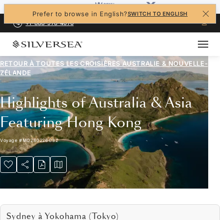
Prefer to browse in English?
SWITCH TO ENGLISH
+1-888-978-4070
RETOUR À TOUTES LES
CROISIÈRES AUSTRALIE & NOUVELLE-
ZÉLANDE
Highlights of Australia & Asia
Featuring Hong Kong
Voyage
#
MO280226C32
Sydney à Yokohama (Tokyo)