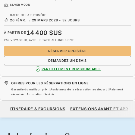
SILVER MOON
DATES DE LA CROISIÈRE
26 FÉVR.
→
29 MARS 2028
•
32 JOURS
14 400 $US
À PARTIR DE
PAR VOYAGEUR, AVEC LE TARIF ALL-INCLUSIVE
RÉSERVER CROISIÈRE
DEMANDEZ UN DEVIS
PARTIELLEMENT REMBOURSABLE
OFFRES POUR LES RÉSERVATIONS EN LIGNE
Garantie du meilleur prix | Assistance de la réservation au départ | Paiement
sécurisé | Annulation flexible
14 400 $US
À PARTIR DE
ITINÉRAIRE & EXCURSIONS
EXTENSIONS AVANT ET APRÈS
PAR VOYAGEUR, AVEC LE TARIF ALL-INCLUSIVE
RÉSERVER CROISIÈRE
DEMANDEZ UN DEVIS