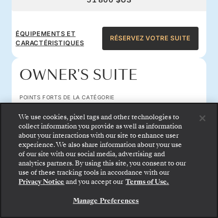
ÉQUIPEMENTS ET
RÉSERVEZ VOTRE SUITE
CARACTÉRISTIQUES
OWNER'S SUITE
POINTS FORTS DE LA CATÉGORIE
Niveau 9 sur 11
We use cookies, pixel tags and other technologies to
Taille de la suite 947–1,055 sq ft
collect information you provide as well as information
Emplacement privilégié au milieu du navire
about your interactions with our site to enhance user
Taille de la terrasse 129 sq ft
experience. We also share information about your use
Grande salle à manger et salon
of our site with our social media, advertising and
analytics partners. By using this site, you consent to our
use of these tracking tools in accordance with our
LES PRIX COMMENCENT À PARTIR DE
Privacy Notice
and you accept our
Terms of Use.
ALL-INCLUSIVE PLUS
58 400 $US
ALL-INCLUSIVE
Manage Preferences
57 400 $US