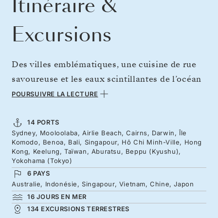
Itinéraire &
Excursions
Des villes emblématiques, une cuisine de rue
savoureuse et les eaux scintillantes de l’océan
Indien donnent le ton pour un voyage
POURSUIVRE LA LECTURE
extraordinaire, du port de Sydney à
l’effervescence éclatante de Tokyo. Pendant
14 PORTS
Sydney, Mooloolaba, Airlie Beach, Cairns, Darwin, Île
18 jours, des journées paisibles en mer à bord
Komodo, Benoa, Bali, Singapour, Hô Chi Minh-Ville, Hong
du Silver Moon vous revitaliseront avant
Kong, Keelung, Taïwan, Aburatsu, Beppu (Kyushu),
Yokohama (Tokyo)
d’explorer la Grande Barrière de Corail, les
6 PAYS
plages dorées du Queensland, rencontrer les
Australie, Indonésie, Singapour, Vietnam, Chine, Japon
dragons de Komodo et savourer la Bali
16 JOURS EN MER
134 EXCURSIONS TERRESTRES
tropicale. Naviguez des marchés d’épices de