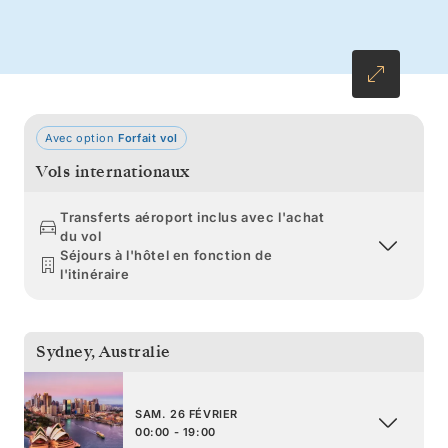
Singapour à travers le Vietnam, le port
emblématique de Hong Kong et Taïwan, avant
de conclure votre voyage au Japon.
Avec option
Forfait vol
Vols internationaux
Transferts aéroport inclus avec l'achat
du vol
Séjours à l'hôtel en fonction de
l'itinéraire
Sydney
,
Australie
SAM. 26 FÉVRIER
00:00 - 19:00