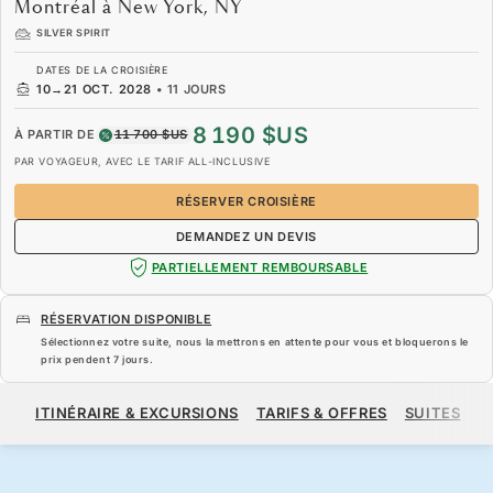
Montréal à New York, NY
SILVER SPIRIT
DATES DE LA CROISIÈRE
10
→
21 OCT. 2028
•
11 JOURS
8 190 $US
À PARTIR DE
11 700 $US
PAR VOYAGEUR, AVEC LE TARIF ALL-INCLUSIVE
RÉSERVER CROISIÈRE
DEMANDEZ UN DEVIS
PARTIELLEMENT REMBOURSABLE
RÉSERVATION DISPONIBLE
Sélectionnez votre suite, nous la mettrons en attente pour vous et bloquerons le
prix pendent
7 jours
.
8 190 $US
11 700 $US
À PARTIR DE
ITINÉRAIRE & EXCURSIONS
TARIFS & OFFRES
SUITES
N
PAR VOYAGEUR, AVEC LE TARIF ALL-INCLUSIVE
RÉSERVER CROISIÈRE
DEMANDEZ UN DEVIS