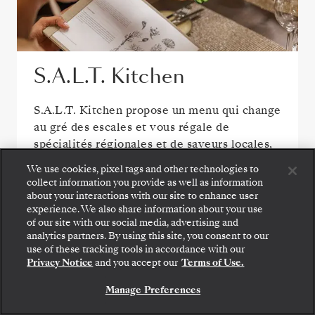
S.A.L.T. Kitchen
S.A.L.T. Kitchen propose un menu qui change
au gré des escales et vous régale de
spécialités régionales et de saveurs locales,
intégralement préparées à partir
We use cookies, pixel tags and other technologies to
d’ingrédients d’origine responsable. Avec
collect information you provide as well as information
plus de 160 vins régionaux pour soigner les
about your interactions with our site to enhance user
experience. We also share information about your use
accords, c’est la promesse d’un voyage
of our site with our social media, advertising and
gastronomique en immersion totale, en
analytics partners. By using this site, you consent to our
pleine mer.
use of these tracking tools in accordance with our
Privacy Notice
and you accept our
Terms of Use.
Manage Preferences
VOIR TOUTES LES OPTIONS DE RESTAURATION