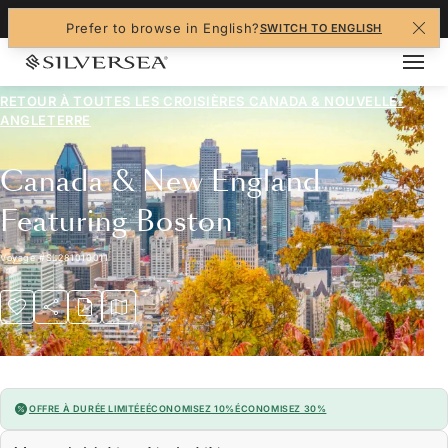
+1-888-978-4070
Prefer to browse in English?
SWITCH TO ENGLISH
RETOUR À TOUTES LES
CROISIÈRES CANADA & NOUVELLE-
ANGLETERRE
Canada & New England
Featuring Boston
Voyage
#
SL281010011
OFFRE À DURÉE LIMITÉE
ÉCONOMISEZ 10%
ÉCONOMISEZ 30%