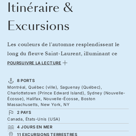
Itinéraire &
Excursions
Les couleurs de l'automne resplendissent le
long du fleuve Saint-Laurent, illuminant ce
parcours pittoresque de Montréal à New York.
POURSUIVRE LA LECTURE
En partant du Québec francophone, flânez sur
les rues pavées de la ville fortifiée de Québec,
8 PORTS
Montréal, Québec (ville), Saguenay (Québec),
classée au patrimoine mondial de l'UNESCO.
Charlottetown (Prince Edward Island), Sydney (Nouvelle-
Suivez les couleurs automnales le long du
Écosse), Halifax, Nouvelle-Écosse, Boston
Massachusetts, New York, NY
magnifique fjord du Saguenay et de la côte
2 PAYS
atlantique avant d'atteindre le Freedom Trail,
Canada, États-Unis (USA)
parcours historique de Boston, puis de mettre
4 JOURS EN MER
11 EXCURSIONS TERRESTRES
le cap sur les gratte-ciel de Manhattan.