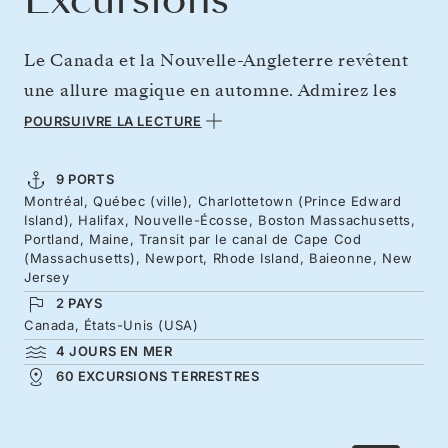
Le Canada et la Nouvelle-Angleterre revêtent
une allure magique en automne. Admirez les
feuillages flamboyants alors que nous
POURSUIVRE LA LECTURE
explorons la culture, les festivals animés et le
charme français du Québec. Naviguez vers le
9 PORTS
Montréal, Québec (ville), Charlottetown (Prince Edward
cœur historique du Québec, qui rivalise avec
Island), Halifax, Nouvelle-Écosse, Boston Massachusetts,
les perles de l’Europe, et observez la migration
Portland, Maine, Transit par le canal de Cape Cod
(Massachusetts), Newport, Rhode Island, Baieonne, New
des baleines du Saint-Laurent. Découvrez le
Jersey
berceau de la Confédération à Charlottetown
2 PAYS
Canada, États-Unis (USA)
et relaxez-vous sur les plages de la Nouvelle-
4 JOURS EN MER
Écosse. Des ports bouillonnants du Maine,
60 EXCURSIONS TERRESTRES
rejoignez Boston où vous attendent l’histoire
de la Révolution américaine et le patrimoine