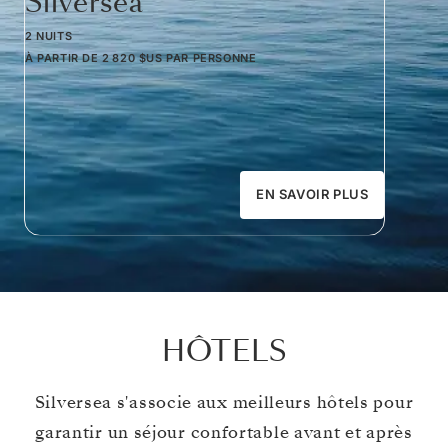
Silversea
2 NUITS
À PARTIR DE
2 820 $US
PAR PERSONNE
EN SAVOIR PLUS
HÔTELS
Silversea s'associe aux meilleurs hôtels pour
garantir un séjour confortable avant et après