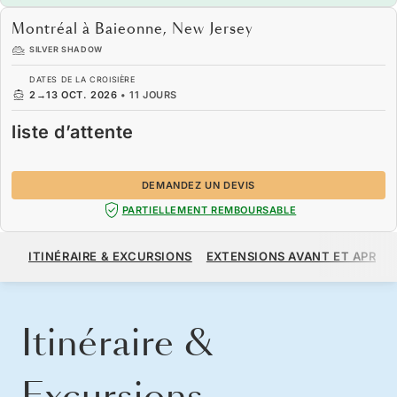
Montréal à Baieonne, New Jersey
SILVER SHADOW
DATES DE LA CROISIÈRE
2
→
13 OCT. 2026
•
11 JOURS
liste d’attente
DEMANDEZ UN DEVIS
PARTIELLEMENT REMBOURSABLE
LISTE D’ATTENTE
ITINÉRAIRE & EXCURSIONS
EXTENSIONS AVANT ET APRÈS
DEMANDEZ UN DEVIS
Itinéraire &
Excursions