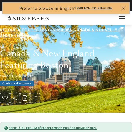
+1-888-978-4070
Prefer to browse in English?
SWITCH TO ENGLISH
RETOUR À TOUTES LES
CROISIÈRES CANADA & NOUVELLE-
ANGLETERRE
Canada & New England
Featuring Boston
Voyage
#
SS261002011
Couleurs d’automne
OFFRE À DURÉE LIMITÉE
ÉCONOMISEZ 20%
ÉCONOMISEZ 30%