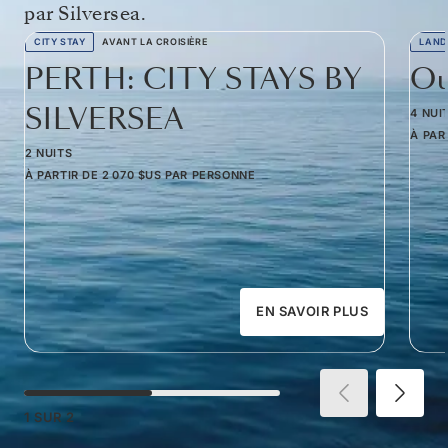
par Silversea.
CITY STAY
AVANT LA CROISIÈRE
LAND
PERTH: CITY STAYS BY
Ou
SILVERSEA
4 NUI
À PAR
2 NUITS
À PARTIR DE
2 070 $US
PAR PERSONNE
EN SAVOIR PLUS
1
SUR
2