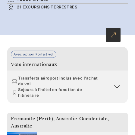
ouvrez l’œil, vous pourriez bien apercevoir des
21 EXCURSIONS TERRESTRES
baleines à bosse avant de débarquer sur les
rivages tropicaux de Darwin.
Avec option
Forfait vol
Vols internationaux
Transferts aéroport inclus avec l'achat
du vol
Séjours à l'hôtel en fonction de
l'itinéraire
Fremantle (Perth), Australie-Occidentale
,
Australie