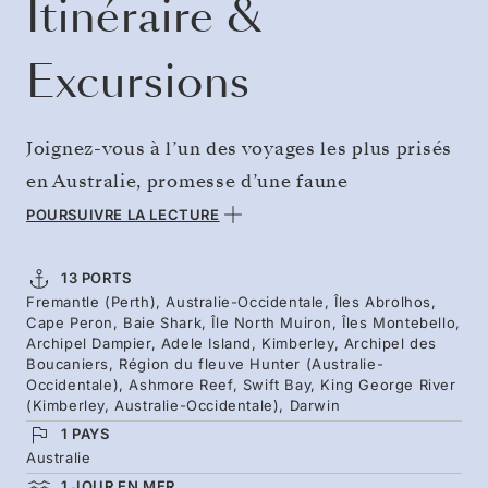
Itinéraire &
Excursions
Joignez-vous à l’un des voyages les plus prisés
en Australie, promesse d’une faune
emblématique, de cascades rugissantes et
POURSUIVRE LA LECTURE
d’eaux miroitantes. Au départ de Perth, voguez
sur les eaux convergentes des océans Indien et
13 PORTS
Fremantle (Perth), Australie-Occidentale, Îles Abrolhos,
Austral, où coraux, requins et tortues
Cape Peron, Baie Shark, Île North Muiron, Îles Montebello,
abondent. Les expéditions à terre et les sorties
Archipel Dampier, Adele Island, Kimberley, Archipel des
Boucaniers, Région du fleuve Hunter (Australie-
en Zodiac® vous emmènent au cœur des
Occidentale), Ashmore Reef, Swift Bay, King George River
(Kimberley, Australie-Occidentale), Darwin
archipels et écosystèmes variés. Les anciennes
1 PAYS
falaises de grès du Kimberley révèlent l’art
Australie
rupestre ancestral et une beauté sauvage. Et
1 JOUR EN MER