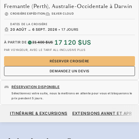
Fremantle (Perth), Australie-Occidentale à Darwin
CROISIÈRE EXPÉDITION
SILVER CLOUD
DATES DE LA CROISIÈRE
20 AOÛT
→
6 SEPT. 2026
•
17 JOURS
17 120 $US
À PARTIR DE
21 400 $US
PAR VOYAGEUR, AVEC LE TARIF ALL-INCLUSIVE PLUS
RÉSERVER CROISIÈRE
DEMANDEZ UN DEVIS
RÉSERVATION DISPONIBLE
Sélectionnez votre suite, nous la mettrons en attente pour vous et bloquerons le
prix pendent
5 jours
.
17 120 $US
21 400 $US
À PARTIR DE
ITINÉRAIRE & EXCURSIONS
EXTENSIONS AVANT ET APRÈS
PAR VOYAGEUR, AVEC LE TARIF ALL-INCLUSIVE PLUS
RÉSERVER CROISIÈRE
DEMANDEZ UN DEVIS