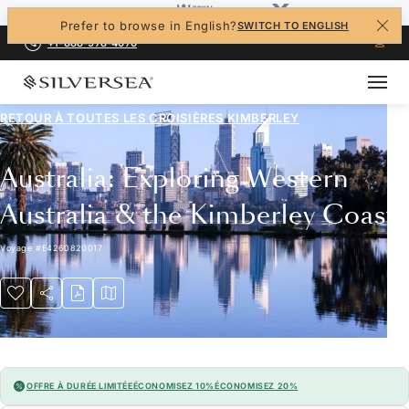
Prefer to browse in English?
SWITCH TO ENGLISH
+1-888-978-4070
RETOUR À TOUTES LES
CROISIÈRES KIMBERLEY
Australia: Exploring Western
Australia & the Kimberley Coast
Voyage
#
E4260820017
OFFRE À DURÉE LIMITÉE
ÉCONOMISEZ 10%
ÉCONOMISEZ 20%