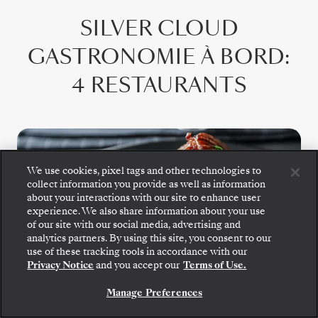
SILVER CLOUD
GASTRONOMIE À BORD
:
4 RESTAURANTS
We use cookies, pixel tags and other technologies to
collect information you provide as well as information
about your interactions with our site to enhance user
experience. We also share information about your use
of our site with our social media, advertising and
analytics partners. By using this site, you consent to our
use of these tracking tools in accordance with our
The Grill
Privacy Notice
and you accept our
Terms of Use.
Manage Preferences
Installez-vous pour savourer des salades
croquantes, des fruits de mer grillés et des