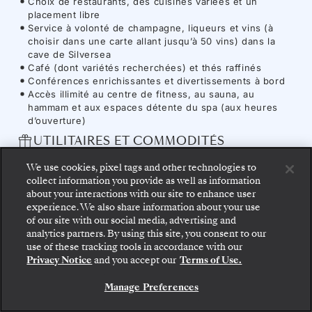
Choix de restaurants, des cuisines variées et un
placement libre
Service à volonté de champagne, liqueurs et vins (à
choisir dans une carte allant jusqu’à 50 vins) dans la
cave de Silversea
Café (dont variétés recherchées) et thés raffinés
Conférences enrichissantes et divertissements à bord
Accès illimité au centre de fitness, au sauna, au
hammam et aux espaces détente du spa (aux heures
d’ouverture)
UTILITAIRES ET COMMODITÉS
Accès Internet illimité
We use cookies, pixel tags and other technologies to
Service compris
collect information you provide as well as information
about your interactions with our site to enhance user
experience. We also share information about your use
of our site with our social media, advertising and
Montez à bord : choisissez votre suite et consultez
analytics partners. By using this site, you consent to our
les tarifs et les prestations incluses avant de
Navire
-
Silver
use of these tracking tools in accordance with our
confirmer votre voyage avec Silversea en toute
Privacy Notice
and you accept our
Terms of Use.
sécurité.
Endeavour
Manage Preferences
RÉSERVEZ VOTRE SUITE