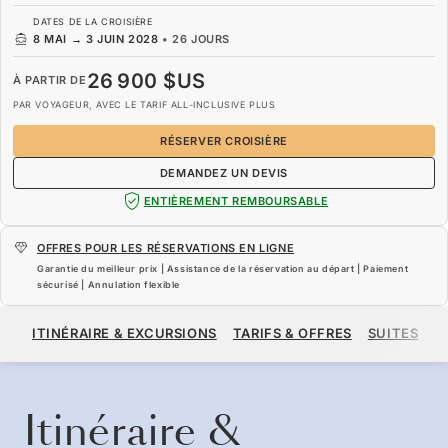
DATES DE LA CROISIÈRE
8 MAI
→
3 JUIN 2028
•
26 JOURS
26 900 $US
À PARTIR DE
PAR VOYAGEUR, AVEC LE TARIF ALL-INCLUSIVE PLUS
RÉSERVER CROISIÈRE
DEMANDEZ UN DEVIS
ENTIÈREMENT REMBOURSABLE
OFFRES POUR LES RÉSERVATIONS EN LIGNE
Garantie du meilleur prix | Assistance de la réservation au départ | Paiement
sécurisé | Annulation flexible
26 900 $US
À PARTIR DE
ITINÉRAIRE & EXCURSIONS
TARIFS & OFFRES
SUITES
N
PAR VOYAGEUR, AVEC LE TARIF ALL-INCLUSIVE PLUS
RÉSERVER CROISIÈRE
DEMANDEZ UN DEVIS
Itinéraire &