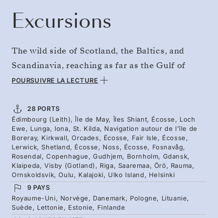
Excursions
The wild side of Scotland, the Baltics, and
Scandinavia, reaching as far as the Gulf of
Bothnia's northern wonders. From Edinburgh
POURSUIVRE LA LECTURE
to wave-sculpted isles filled with gannets and
puffins, sea stacks, and Norse history. Up to
28 PORTS
Édimbourg (Leith), Île de May, Îles Shiant, Écosse, Loch
Norway's fjords, then across the Baltic and
Ewe, Lunga, Iona, St. Kilda, Navigation autour de l'île de
into the shattered shores of the Archipelago
Boreray, Kirkwall, Orcades, Écosse, Fair Isle, Écosse,
Lerwick, Shetland, Écosse, Noss, Écosse, Fosnavåg,
Sea, with an overnight in Oulu, 2026's
Rosendal, Copenhague, Gudhjem, Bornholm, Gdansk,
Klaipeda, Visby (Gotland), Riga, Saaremaa, Örö, Rauma,
European Capital of Culture. Find the peace of
Ornskoldsvik, Oulu, Kalajoki, Ulko Island, Helsinki
Ulko Island near the Russian border, before
9 PAYS
Helsinki.
Royaume-Uni, Norvège, Danemark, Pologne, Lituanie,
Suède, Lettonie, Estonie, Finlande