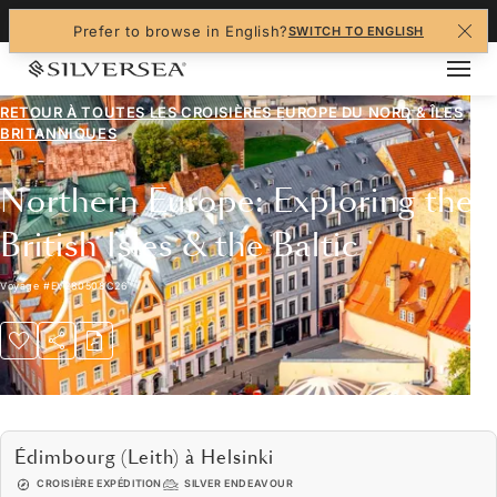
+1-888-978-4070
Prefer to browse in English?
SWITCH TO ENGLISH
RETOUR À TOUTES LES
CROISIÈRES EUROPE DU NORD & ÎLES
BRITANNIQUES
Northern Europe: Exploring the
British Isles & the Baltic
Voyage
#
EV280508C26
Édimbourg (Leith) à Helsinki
CROISIÈRE EXPÉDITION
SILVER ENDEAVOUR