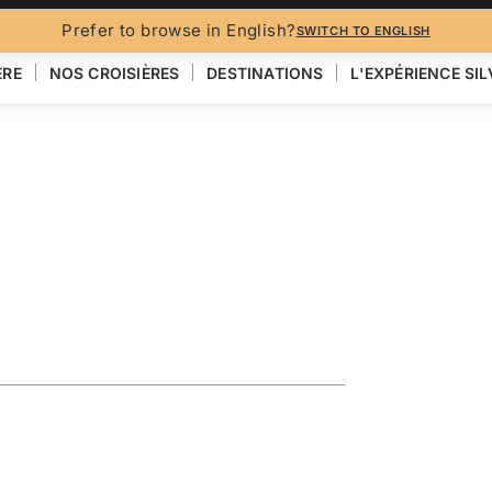
BROCH
Prefer to browse in English?
SWITCH TO ENGLISH
ÈRE
NOS CROISIÈRES
DESTINATIONS
L'EXPÉRIENCE SI
 BRITANNIQUES
ing Sweden &
VOIR LA CARTE