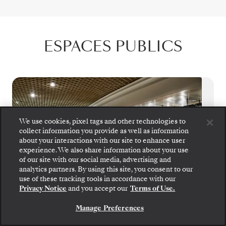
ESPACES PUBLICS
We use cookies, pixel tags and other technologies to
collect information you provide as well as information
about your interactions with our site to enhance user
experience. We also share information about your use
of our site with our social media, advertising and
Montez à bord : choisissez votre suite et consultez
analytics partners. By using this site, you consent to our
les tarifs et les prestations incluses avant de
use of these tracking tools in accordance with our
confirmer votre voyage avec Silversea en toute
Privacy Notice
and you accept our
Terms of Use.
sécurité.
Manage Preferences
RÉSERVEZ VOTRE SUITE