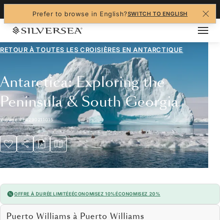
+1-888-978-4070
Prefer to browse in English?
SWITCH TO ENGLISH
RETOUR À TOUTES LES
CROISIÈRES EN ANTARCTIQUE
Antarctica: Exploring the
Peninsula & South Georgia
Voyage
#
E4290211015
OFFRE À DURÉE LIMITÉE
ÉCONOMISEZ 10%
ÉCONOMISEZ 20%
Puerto Williams à Puerto Williams