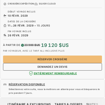
CROISIÈRE EXPÉDITION
SILVER CLOUD
DÉBUT VOYAGE INCLUS
10 FÉVR. 2029
DATES DE LA CROISIÈRE
11
→
26 FÉVR. 2029
•
15 JOURS
FIN VOYAGE INCLUS
26 FÉVR. 2029
19 120 $US
À PARTIR DE
23 900 $US
PAR VOYAGEUR, AVEC LE TARIF ALL-INCLUSIVE PLUS
RÉSERVER CROISIÈRE
DEMANDEZ UN DEVIS
ENTIÈREMENT REMBOURSABLE
RÉSERVATION DISPONIBLE
Sélectionnez votre suite, nous la mettrons en attente pour vous et bloquerons le
prix pendent
7 jours
.
19 120 $US
23 900 $US
À PARTIR DE
ITINÉRAIRE & EXCURSIONS
TARIFS & OFFRES
SUITES
N